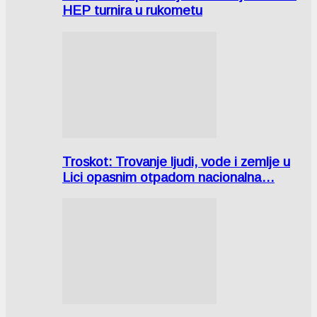
HEP turnira u rukometu
Troskot: Trovanje ljudi, vode i zemlje u
Lici opasnim otpadom nacionalna…