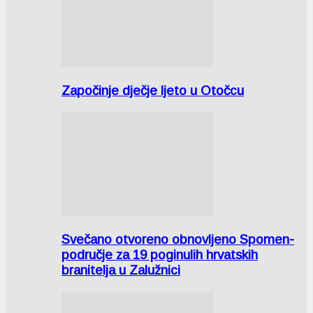
Započinje dječje ljeto u Otočcu
Svečano otvoreno obnovljeno Spomen-
područje za 19 poginulih hrvatskih
branitelja u Zalužnici