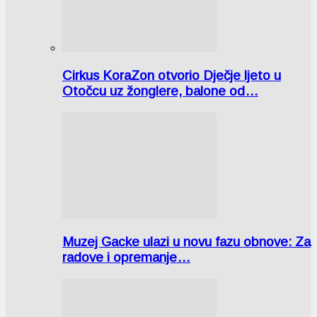
Cirkus KoraZon otvorio Dječje ljeto u
Otočcu uz žonglere, balone od…
Muzej Gacke ulazi u novu fazu obnove: Za
radove i opremanje…