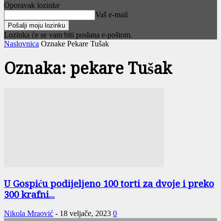
Oporavak lozinke
Vaš e-mail
Lozinka će se vam biti poslana e-poštom.
Naslovnica
Oznake
Pekare Tušak
Oznaka: pekare Tušak
U Gospiću podijeljeno 100 torti za dvoje i preko
300 krafni...
Nikola Mraović
-
18 veljače, 2023
0