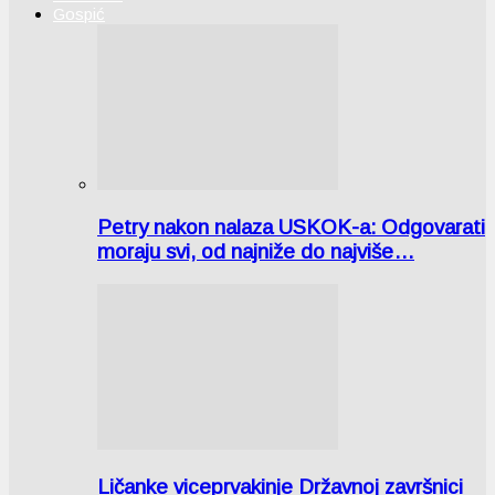
Gospić
Petry nakon nalaza USKOK-a: Odgovarati
moraju svi, od najniže do najviše…
Ličanke viceprvakinje Državnoj završnici