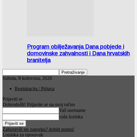
Program obilježavanja Dana pobjede i
domovinske zahvalnosti i Dana hrvatskih
branitelja
Subota, 8 kolovoza, 2026
Registracija / Prijava
Prijaviti se
Dobrodošli! Prijavite se na svoj račun
Vaš username
vaša lozinka
Zaboravili ste zaporku? dobiti pomoć
Lozinka za oporavak