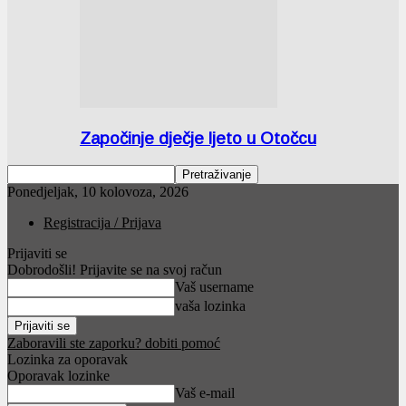
Započinje dječje ljeto u Otočcu
Ponedjeljak, 10 kolovoza, 2026
Registracija / Prijava
Prijaviti se
Dobrodošli! Prijavite se na svoj račun
Vaš username
vaša lozinka
Zaboravili ste zaporku? dobiti pomoć
Lozinka za oporavak
Oporavak lozinke
Vaš e-mail