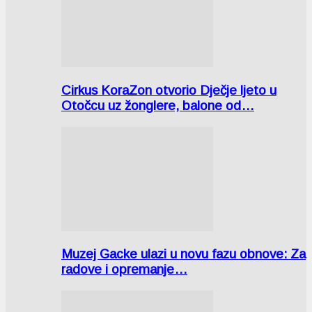
Cirkus KoraZon otvorio Dječje ljeto u
Otočcu uz žonglere, balone od…
Muzej Gacke ulazi u novu fazu obnove: Za
radove i opremanje…