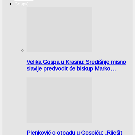
Gospić
Velika Gospa u Krasnu: Središnje misno
slavlje predvodit će biskup Marko…
Plenković o otpadu u Gospiću: „Riješit