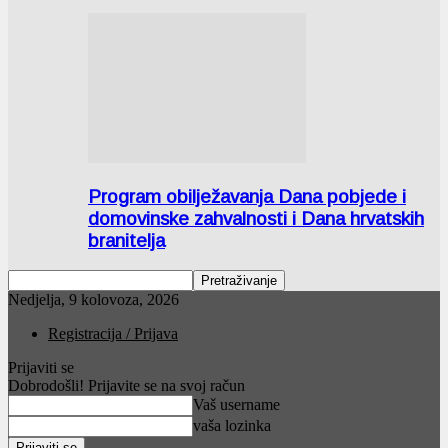
Program obilježavanja Dana pobjede i
domovinske zahvalnosti i Dana hrvatskih
branitelja
Nedjelja, 9 kolovoza, 2026
Registracija / Prijava
Prijaviti se
Dobrodošli! Prijavite se na svoj račun
Vaš username
vaša lozinka