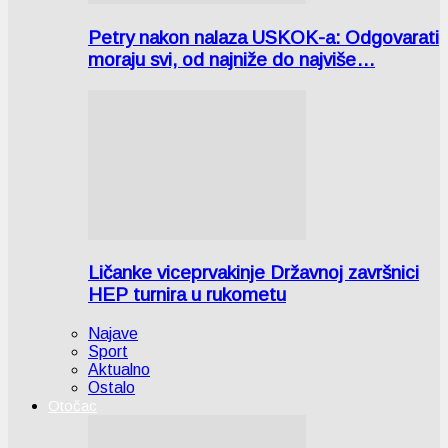
Petry nakon nalaza USKOK-a: Odgovarati
moraju svi, od najniže do najviše…
Ličanke viceprvakinje Državnoj završnici
HEP turnira u rukometu
Najave
Sport
Aktualno
Ostalo
Otočac