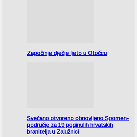
Započinje dječje ljeto u Otočcu
Svečano otvoreno obnovljeno Spomen-
područje za 19 poginulih hrvatskih
branitelja u Zalužnici