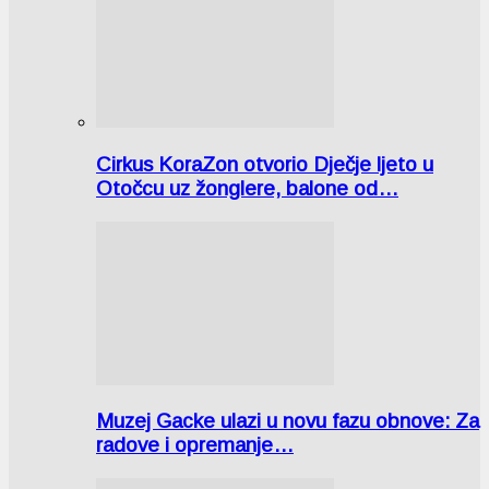
Cirkus KoraZon otvorio Dječje ljeto u
Otočcu uz žonglere, balone od…
Muzej Gacke ulazi u novu fazu obnove: Za
radove i opremanje…