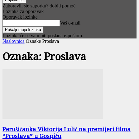
Zaboravili ste zaporku? dobiti pomoć
Lozinka za oporavak
Oporavak lozinke
Vaš e-mail
Lozinka će se vam biti poslana e-poštom.
Naslovnica
Oznake
Proslava
Oznaka: Proslava
Perušićanka Viktorija Lulić na premijeri filma
“Proslava” u Gospiću