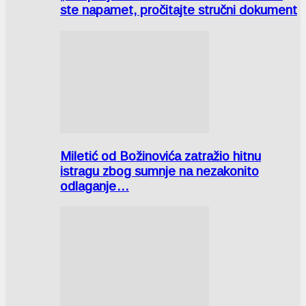
ste napamet, pročitajte stručni dokument
Miletić od Božinovića zatražio hitnu
istragu zbog sumnje na nezakonito
odlaganje…