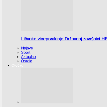
Ličanke viceprvakinje Državnoj završnici H
Najave
Sport
Aktualno
Ostalo
Otočac