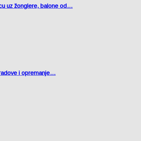
čcu uz žonglere, balone od…
 radove i opremanje…