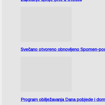
Svečano otvoreno obnovljeno Spomen-područ
Program obilježavanja Dana pobjede i domov