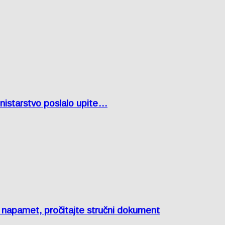
inistarstvo poslalo upite…
e napamet, pročitajte stručni dokument