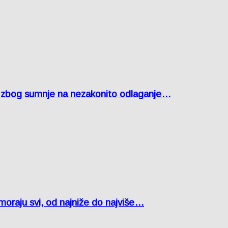
agu zbog sumnje na nezakonito odlaganje…
oraju svi, od najniže do najviše…