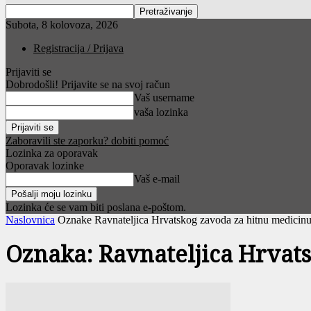
Subota, 8 kolovoza, 2026
Registracija / Prijava
Prijaviti se
Dobrodošli! Prijavite se na svoj račun
Vaš username
vaša lozinka
Zaboravili ste zaporku? dobiti pomoć
Lozinka za oporavak
Oporavak lozinke
Vaš e-mail
Lozinka će se vam biti poslana e-poštom.
Naslovnica
Oznake
Ravnateljica Hrvatskog zavoda za hitnu medicin
Oznaka: Ravnateljica Hrvat