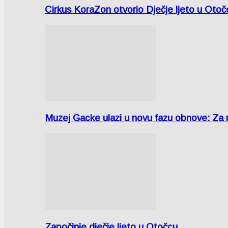
Cirkus KoraZon otvorio Dječje ljeto u Oto
Muzej Gacke ulazi u novu fazu obnove: Za
Započinje dječje ljeto u Otočcu