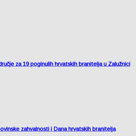
je za 19 poginulih hrvatskih branitelja u Zalužnici
inske zahvalnosti i Dana hrvatskih branitelja