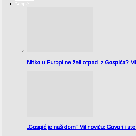
Gospić
Nitko u Europi ne želi otpad iz Gospića? M
„Gospić je naš dom“ Milinoviću: Govorili st