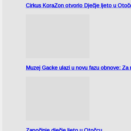
Cirkus KoraZon otvorio Dječje ljeto u Oto
Muzej Gacke ulazi u novu fazu obnove: Za
Započinje dječje ljeto u Otočcu