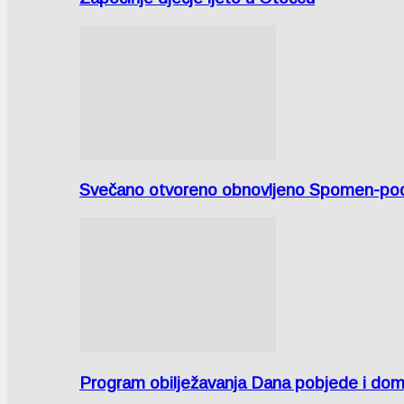
Svečano otvoreno obnovljeno Spomen-područ
Program obilježavanja Dana pobjede i domov