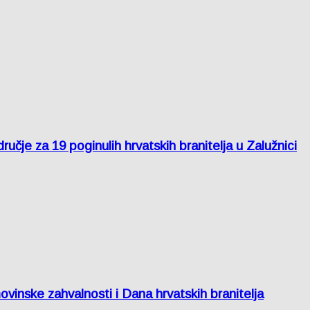
je za 19 poginulih hrvatskih branitelja u Zalužnici
inske zahvalnosti i Dana hrvatskih branitelja