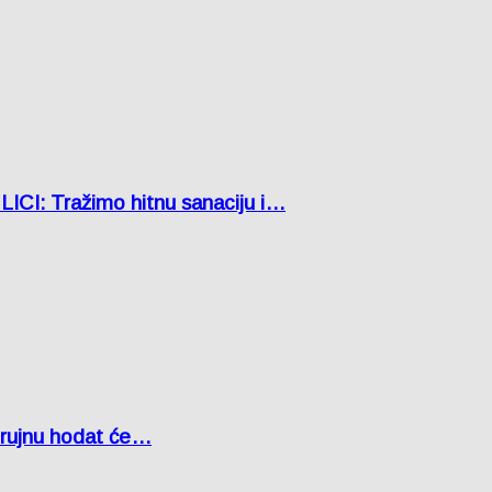
: Tražimo hitnu sanaciju i…
u rujnu hodat će…