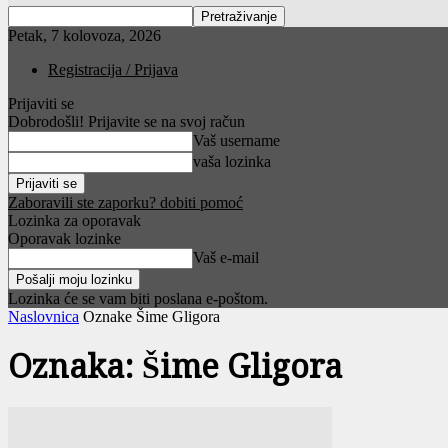
Petak, 7 kolovoza, 2026
Registracija / Prijava
Prijaviti se
Dobrodošli! Prijavite se na svoj račun
Vaš username
vaša lozinka
Zaboravili ste zaporku? dobiti pomoć
Lozinka za oporavak
Oporavak lozinke
Vaš e-mail
Lozinka će se vam biti poslana e-poštom.
Naslovnica
Oznake
Šime Gligora
Oznaka: Šime Gligora