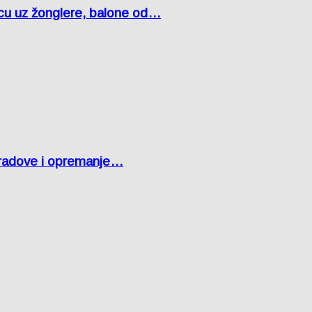
čcu uz žonglere, balone od…
 radove i opremanje…