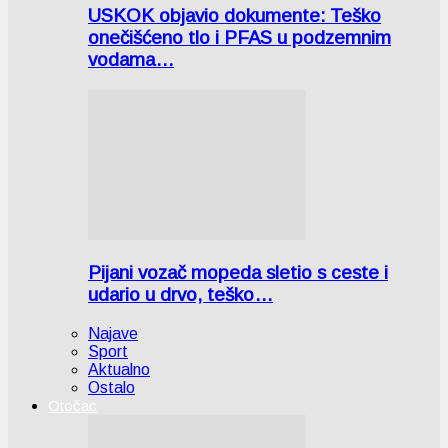
USKOK objavio dokumente: Teško
onečišćeno tlo i PFAS u podzemnim
vodama…
Pijani vozač mopeda sletio s ceste i
udario u drvo, teško…
Najave
Sport
Aktualno
Ostalo
Otočac