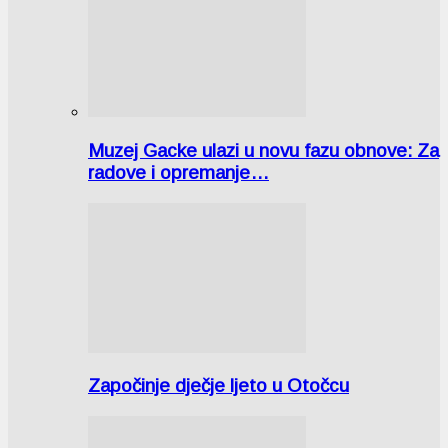
Muzej Gacke ulazi u novu fazu obnove: Za
radove i opremanje…
Započinje dječje ljeto u Otočcu