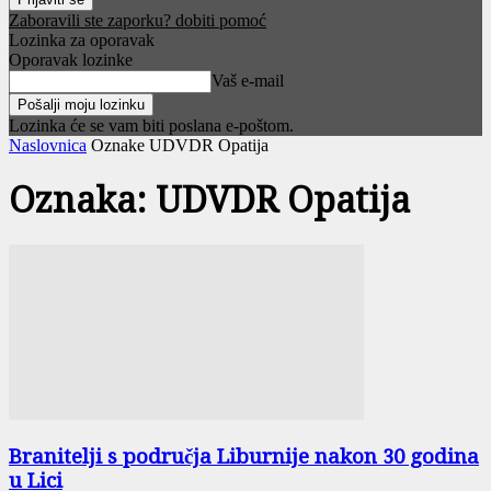
Zaboravili ste zaporku? dobiti pomoć
Lozinka za oporavak
Oporavak lozinke
Vaš e-mail
Lozinka će se vam biti poslana e-poštom.
Naslovnica
Oznake
UDVDR Opatija
Oznaka: UDVDR Opatija
Branitelji s područja Liburnije nakon 30 godina
u Lici