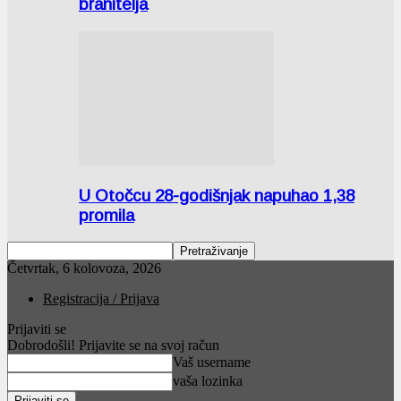
branitelja
U Otočcu 28-godišnjak napuhao 1,38
promila
Četvrtak, 6 kolovoza, 2026
Registracija / Prijava
Prijaviti se
Dobrodošli! Prijavite se na svoj račun
Vaš username
vaša lozinka