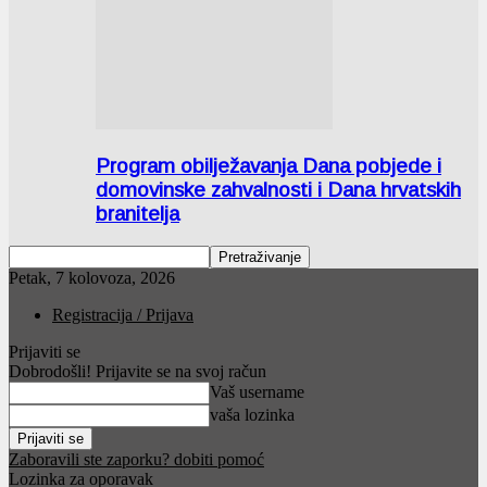
Program obilježavanja Dana pobjede i
domovinske zahvalnosti i Dana hrvatskih
branitelja
Petak, 7 kolovoza, 2026
Registracija / Prijava
Prijaviti se
Dobrodošli! Prijavite se na svoj račun
Vaš username
vaša lozinka
Zaboravili ste zaporku? dobiti pomoć
Lozinka za oporavak