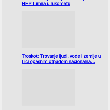
HEP turnira u rukometu
Troskot: Trovanje ljudi, vode i zemlje u
Lici opasnim otpadom nacionalna…