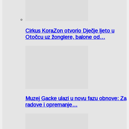
Cirkus KoraZon otvorio Dječje ljeto u
Otočcu uz žonglere, balone od…
Muzej Gacke ulazi u novu fazu obnove: Za
radove i opremanje…