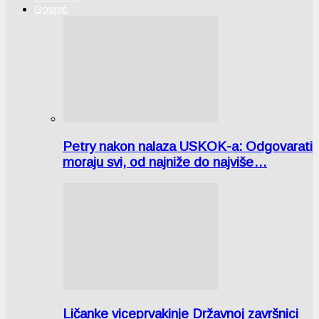
Gospić
Petry nakon nalaza USKOK-a: Odgovarati
moraju svi, od najniže do najviše…
Ličanke viceprvakinje Državnoj završnici