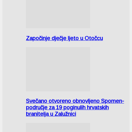
Započinje dječje ljeto u Otočcu
Svečano otvoreno obnovljeno Spomen-
područje za 19 poginulih hrvatskih
branitelja u Zalužnici