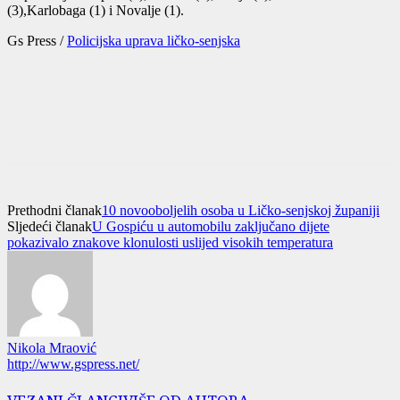
(3),Karlobaga (1) i Novalje (1).
Gs Press /
Policijska uprava ličko-senjska
Prethodni članak
10 novooboljelih osoba u Ličko-senjskoj županiji
Sljedeći članak
U Gospiću u automobilu zaključano dijete
pokazivalo znakove klonulosti uslijed visokih temperatura
Nikola Mraović
http://www.gspress.net/