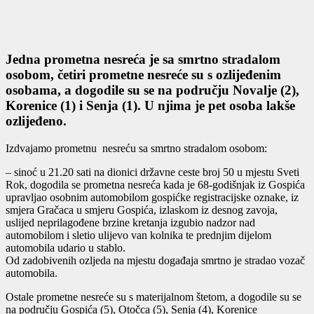
Jedna prometna nesreća je sa smrtno stradalom
osobom, četiri prometne nesreće su s ozlijeđenim
osobama, a dogodile su se na području Novalje (2),
Korenice (1) i Senja (1). U njima je pet osoba lakše
ozlijeđeno.
Izdvajamo prometnu nesreću sa smrtno stradalom osobom:
– sinoć u 21.20 sati na dionici državne ceste broj 50 u mjestu Sveti
Rok, dogodila se prometna nesreća kada je 68-godišnjak iz Gospića
upravljao osobnim automobilom gospićke registracijske oznake, iz
smjera Gračaca u smjeru Gospića, izlaskom iz desnog zavoja,
uslijed neprilagođene brzine kretanja izgubio nadzor nad
automobilom i sletio ulijevo van kolnika te prednjim dijelom
automobila udario u stablo.
Od zadobivenih ozljeda na mjestu događaja smrtno je stradao vozač
automobila.
Ostale prometne nesreće su s materijalnom štetom, a dogodile su se
na području Gospića (5), Otočca (5), Senja (4), Korenice