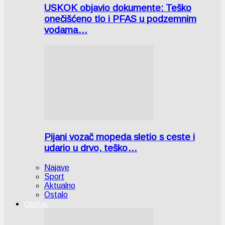
USKOK objavio dokumente: Teško
onečišćeno tlo i PFAS u podzemnim
vodama…
Pijani vozač mopeda sletio s ceste i
udario u drvo, teško…
Najave
Sport
Aktualno
Ostalo
Otočac