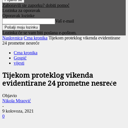
Zaboravili ste zaporku? dobiti pomoć
Lozinka za oporavak
Oporavak lozinke
Vaš e-mail
Lozinka će se vam biti poslana e-poštom.
Naslovnica
Crna kronika
Tijekom proteklog vikenda evidentirane
24 prometne nesreće
Crna kronika
Gospić
vijesti
Tijekom proteklog vikenda
evidentirane 24 prometne nesreće
Objavio
Nikola Mraović
-
9 kolovoza, 2021
0