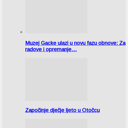
Muzej Gacke ulazi u novu fazu obnove: Za
radove i opremanje…
Započinje dječje ljeto u Otočcu