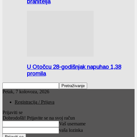
branitelja
U Otočcu 28-godišnjak napuhao 1,38
promila
Petak, 7 kolovoza, 2026
Registracija / Prijava
Prijaviti se
Dobrodošli! Prijavite se na svoj račun
Vaš username
vaša lozinka