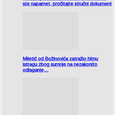
ste napamet, pročitajte stručni dokument
Miletić od Božinovića zatražio hitnu
istragu zbog sumnje na nezakonito
odlaganje…