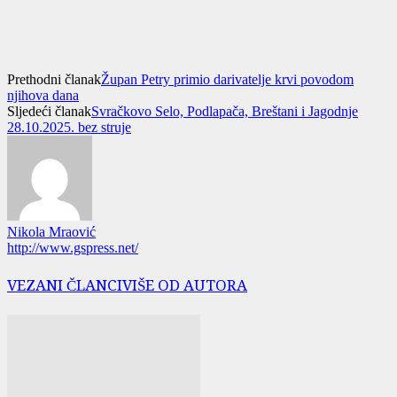
Prethodni članak
Župan Petry primio darivatelje krvi povodom
njihova dana
Sljedeći članak
Svračkovo Selo, Podlapača, Breštani i Jagodnje
28.10.2025. bez struje
Nikola Mraović
http://www.gspress.net/
VEZANI ČLANCI
VIŠE OD AUTORA