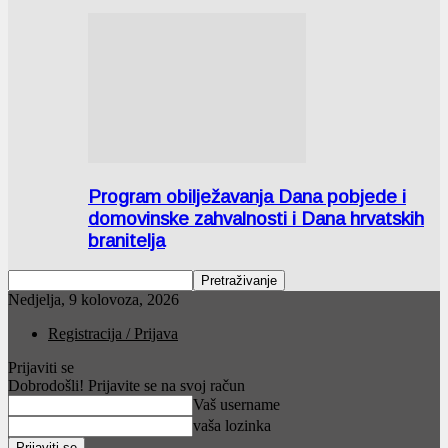
Program obilježavanja Dana pobjede i
domovinske zahvalnosti i Dana hrvatskih
branitelja
Nedjelja, 9 kolovoza, 2026
Registracija / Prijava
Prijaviti se
Dobrodošli! Prijavite se na svoj račun
Vaš username
vaša lozinka