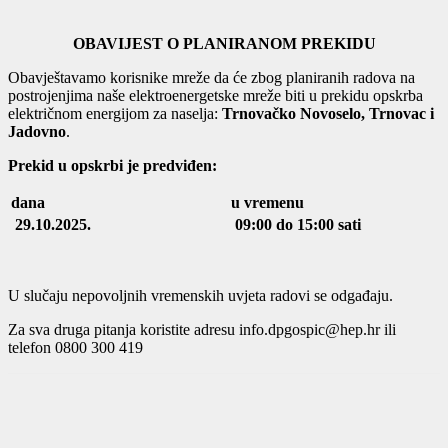
OBAVIJEST O PLANIRANOM PREKIDU
Obavještavamo korisnike mreže da će zbog planiranih radova na
postrojenjima naše elektroenergetske mreže biti u prekidu opskrba
električnom energijom za naselja:
Trnovačko Novoselo, Trnovac i
Jadovno
.
Prekid u opskrbi je predviđen:
dana
u vremenu
29.10.2025.
09:00 do 15:00 sati
U slučaju nepovoljnih vremenskih uvjeta radovi se odgađaju.
Za sva druga pitanja koristite adresu info.dpgospic@hep.hr ili
telefon 0800 300 419