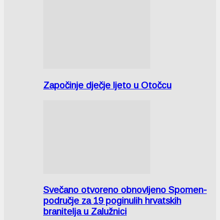
Započinje dječje ljeto u Otočcu
Svečano otvoreno obnovljeno Spomen-
područje za 19 poginulih hrvatskih
branitelja u Zalužnici