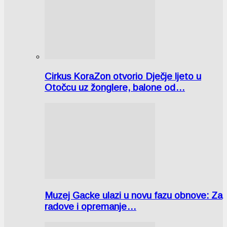
Cirkus KoraZon otvorio Dječje ljeto u
Otočcu uz žonglere, balone od…
Muzej Gacke ulazi u novu fazu obnove: Za
radove i opremanje…