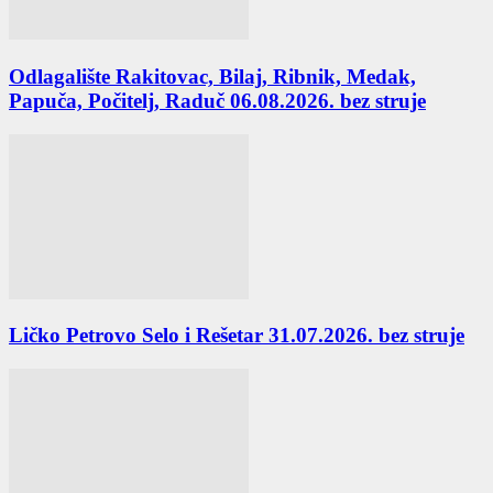
Odlagalište Rakitovac, Bilaj, Ribnik, Medak,
Papuča, Počitelj, Raduč 06.08.2026. bez struje
Ličko Petrovo Selo i Rešetar 31.07.2026. bez struje