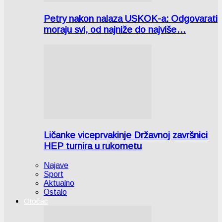
Petry nakon nalaza USKOK-a: Odgovarati
moraju svi, od najniže do najviše…
Ličanke viceprvakinje Državnoj završnici
HEP turnira u rukometu
Najave
Sport
Aktualno
Ostalo
Otočac