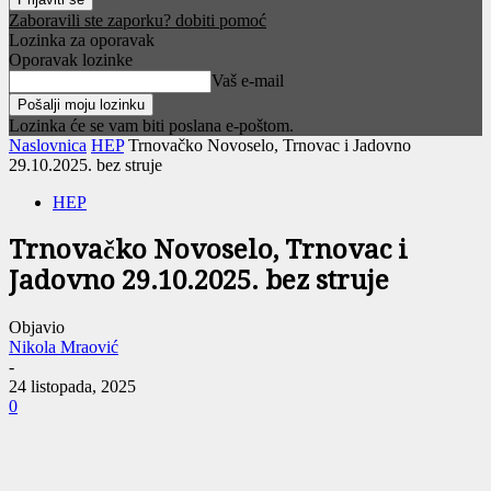
Zaboravili ste zaporku? dobiti pomoć
Lozinka za oporavak
Oporavak lozinke
Vaš e-mail
Lozinka će se vam biti poslana e-poštom.
Naslovnica
HEP
Trnovačko Novoselo, Trnovac i Jadovno
29.10.2025. bez struje
HEP
Trnovačko Novoselo, Trnovac i
Jadovno 29.10.2025. bez struje
Objavio
Nikola Mraović
-
24 listopada, 2025
0