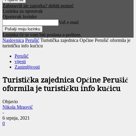
Zaboravili ste zaporku? dobiti pomoć
Lozinka za oporavak
Oporavak lozinke
Vaš e-mail
Lozinka će se vam biti poslana e-poštom.
Naslovnica
Perušić
Turistička zajednica Općine Perušić oformila je
turističku info kućicu
Perušić
vijesti
Zanimljivosti
Turistička zajednica Općine Perušić
oformila je turističku info kućicu
Objavio
Nikola Mraović
-
6 srpnja, 2021
0