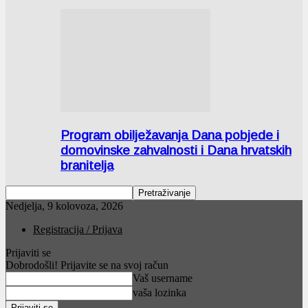
Program obilježavanja Dana pobjede i
domovinske zahvalnosti i Dana hrvatskih
branitelja
Nedjelja, 9 kolovoza, 2026
Registracija / Prijava
Prijaviti se
Dobrodošli! Prijavite se na svoj račun
Vaš username
vaša lozinka