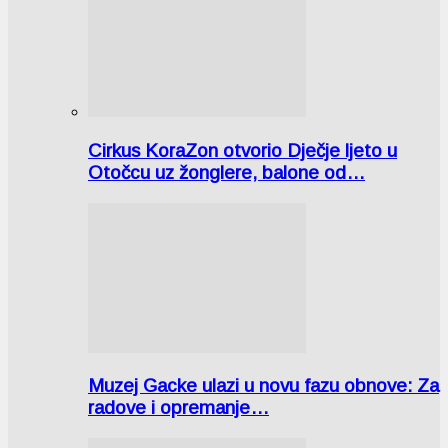
Cirkus KoraZon otvorio Dječje ljeto u
Otočcu uz žonglere, balone od…
Muzej Gacke ulazi u novu fazu obnove: Za
radove i opremanje…