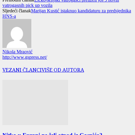
vatrogasnih pick up vozila
Sljedeći članak
Marijan Kustić istaknuo kandidaturu za predsjednika
HNS-a
Nikola Mraović
http://www.gspress.net/
VEZANI ČLANCI
VIŠE OD AUTORA