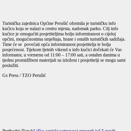
Turistička zajednica Općine Perušić oformila je turističku info
kućicu koja se nalazi u centru mjesta, nadomak parku. Cilj info
kućice je omogućiti posjetiteljima bolju informiranost o cijeloj
općini, mogućnostima smještaja, hrane i ostalih turističkih sadržaja.
Time će se povećati opća informiranost posjetitelja te bolja
posjećenost. Tijekom ljetnih vikend u info kućici dočekati će Vas
informator, u vremenu od 11:00 – 17:00 sati, a ostalim danima u
tjednu promidžbeni materijali su izloženi i posjetitelji se mogu sami
poslužiti.
Gs Press / TZO Perušić
Prethodni članak
Ličko-senjski vatrogasci preuzeli još 5 novih