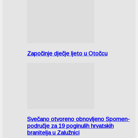
Započinje dječje ljeto u Otočcu
Svečano otvoreno obnovljeno Spomen-
područje za 19 poginulih hrvatskih
branitelja u Zalužnici