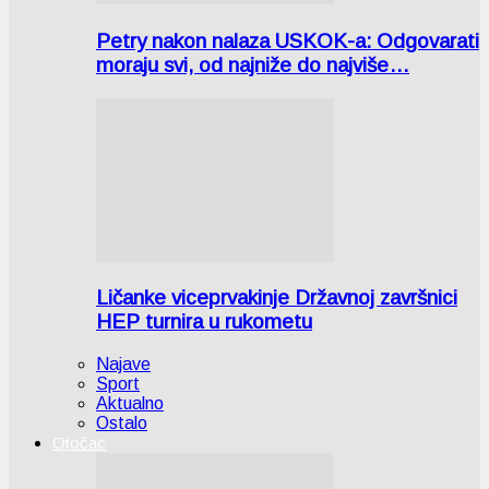
Petry nakon nalaza USKOK-a: Odgovarati
moraju svi, od najniže do najviše…
Ličanke viceprvakinje Državnoj završnici
HEP turnira u rukometu
Najave
Sport
Aktualno
Ostalo
Otočac