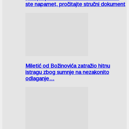
ste napamet, pročitajte stručni dokument
Miletić od Božinovića zatražio hitnu
istragu zbog sumnje na nezakonito
odlaganje…