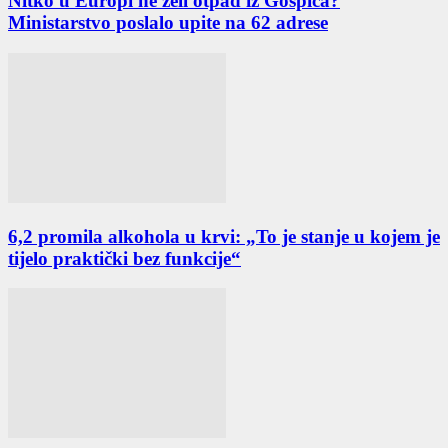
Nitko u Europi ne želi otpad iz Gospića?
Ministarstvo poslalo upite na 62 adrese
6,2 promila alkohola u krvi: „To je stanje u kojem je
tijelo praktički bez funkcije“