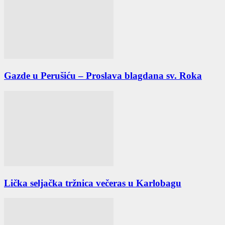
Gazde u Perušiću – Proslava blagdana sv. Roka
Lička seljačka tržnica večeras u Karlobagu