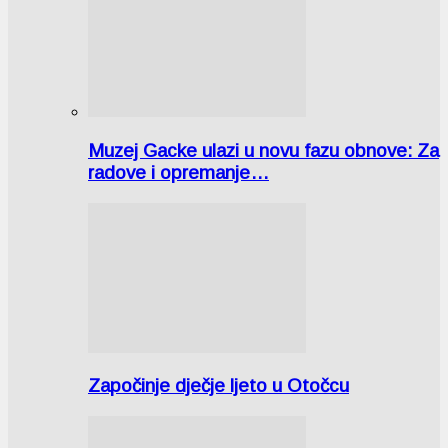
Muzej Gacke ulazi u novu fazu obnove: Za
radove i opremanje…
Započinje dječje ljeto u Otočcu