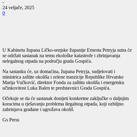
-
24 veljače, 2025
0
U Kabinetu župana Ličko-senjske županije Ernesta Petryja sutra će
se održati sastanak na temu ekološke katastrofe i zbrinjavanja
nelegalnog otpada na području grada Gospića.
Na sastanku će, uz domaćina, župana Petryja, sudjelovati i
ministrica zaštite okoliša i zelene tranzicije Republike Hrvatske
Marija Vučković, direktor Fonda za zaštitu okoliša i energetsku
učinkovitost Luka Balen te predstavnici Grada Gospića.
Očekuje se da će sastanak donijeti konkretne zaključke o daljnjim
koracima u rješavanju problema ilegalnog otpada, koji ozbiljno
zabrinjava građane i ugrožava okoliš.
Gs Press