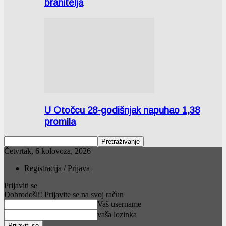
branitelja
U Otočcu 28-godišnjak napuhao 1,38
promila
Četvrtak, 6 kolovoza, 2026
Registracija / Prijava
Prijaviti se
Dobrodošli! Prijavite se na svoj račun
Vaš username
vaša lozinka