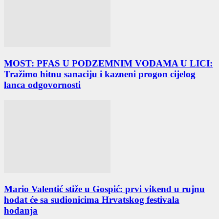
MOST: PFAS U PODZEMNIM VODAMA U LICI:
Tražimo hitnu sanaciju i kazneni progon cijelog
lanca odgovornosti
Mario Valentić stiže u Gospić: prvi vikend u rujnu
hodat će sa sudionicima Hrvatskog festivala
hodanja