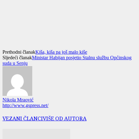
Prethodni članak
Kiša, kiša pa još malo kiše
Sljedeći članak
Ministar Habijan posjetio Stalnu službu Općinskog
suda u Senju
Nikola Mraović
http://www.gspress.net/
VEZANI ČLANCI
VIŠE OD AUTORA