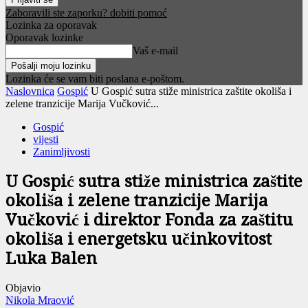
Zaboravili ste zaporku? dobiti pomoć
Lozinka za oporavak
Oporavak lozinke
Vaš e-mail
Lozinka će se vam biti poslana e-poštom.
Naslovnica
Gospić
U Gospić sutra stiže ministrica zaštite okoliša i
zelene tranzicije Marija Vučković...
Gospić
vijesti
Zanimljivosti
U Gospić sutra stiže ministrica zaštite
okoliša i zelene tranzicije Marija
Vučković i direktor Fonda za zaštitu
okoliša i energetsku učinkovitost
Luka Balen
Objavio
Nikola Mraović