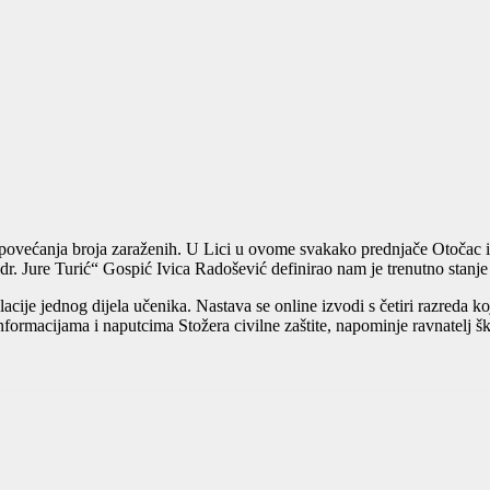
 povećanja broja zaraženih. U Lici u ovome svakako prednjače Otočac i 
r. Jure Turić“ Gospić Ivica Radošević definirao nam je trenutno stanje
je jednog dijela učenika. Nastava se online izvodi s četiri razreda koja 
nformacijama i naputcima Stožera civilne zaštite, napominje ravnatelj š