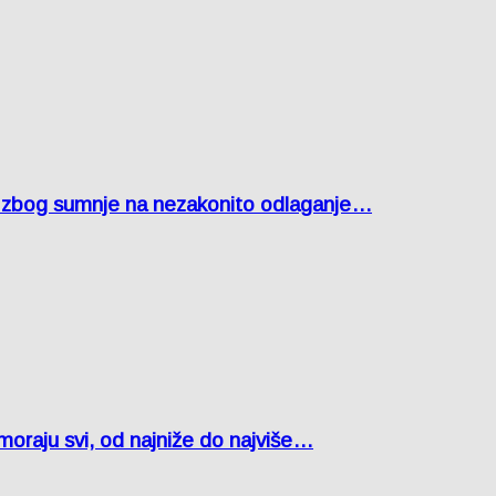
agu zbog sumnje na nezakonito odlaganje…
oraju svi, od najniže do najviše…