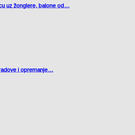
čcu uz žonglere, balone od…
 radove i opremanje…