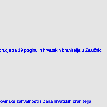
je za 19 poginulih hrvatskih branitelja u Zalužnici
inske zahvalnosti i Dana hrvatskih branitelja