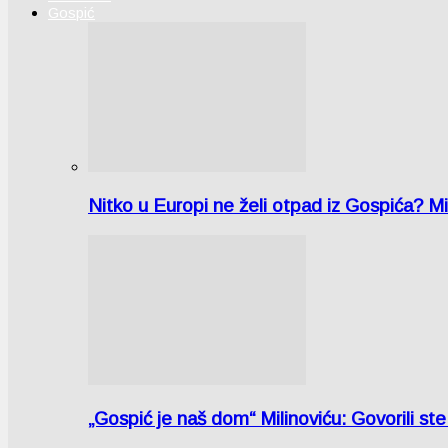
Gospić
Nitko u Europi ne želi otpad iz Gospića? M
„Gospić je naš dom“ Milinoviću: Govorili st