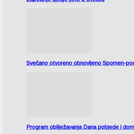
Svečano otvoreno obnovljeno Spomen-područ
Program obilježavanja Dana pobjede i domov