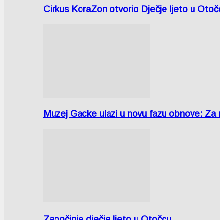
Cirkus KoraZon otvorio Dječje ljeto u Oto
Muzej Gacke ulazi u novu fazu obnove: Za
Započinje dječje ljeto u Otočcu