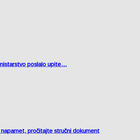
inistarstvo poslalo upite…
e napamet, pročitajte stručni dokument