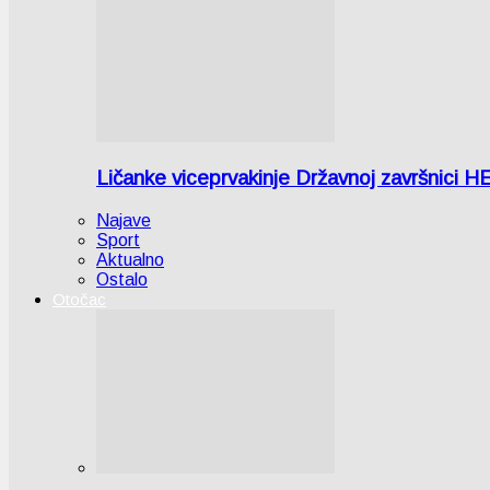
Ličanke viceprvakinje Državnoj završnici H
Najave
Sport
Aktualno
Ostalo
Otočac