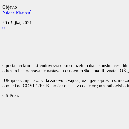
Objavio
Nikola Mraović
-
26 ožujka, 2021
0
Opuštajući korona-trendovi svakako su uzeli maha u smislu učestalih
odrazilo i na održavanje nastave u osnovnim školama. Ravnatelj OŠ „d
-Ukupno stanje je za sada zadovoljavajuće, uz mjere opreza i samoizolaci
oboljeli od COVID-19. Kako će se nastava dalje organizirati ovisi o i
GS Press