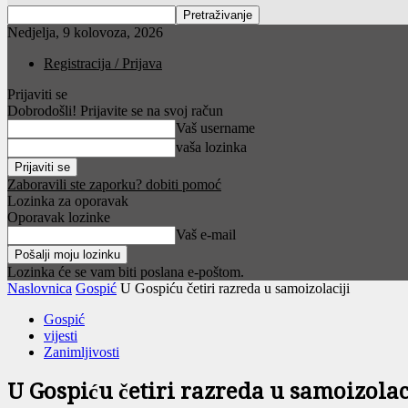
Nedjelja, 9 kolovoza, 2026
Registracija / Prijava
Prijaviti se
Dobrodošli! Prijavite se na svoj račun
Vaš username
vaša lozinka
Zaboravili ste zaporku? dobiti pomoć
Lozinka za oporavak
Oporavak lozinke
Vaš e-mail
Lozinka će se vam biti poslana e-poštom.
Naslovnica
Gospić
U Gospiću četiri razreda u samoizolaciji
Gospić
vijesti
Zanimljivosti
U Gospiću četiri razreda u samoizolac