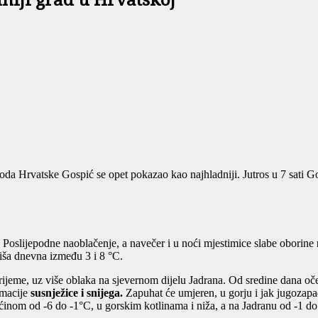
dniji grad u Hrvatskoj
 Hrvatske Gospić se opet pokazao kao najhladniji. Jutros u 7 sati Gos
Poslijepodne naoblačenje, a navečer i u noći mjestimice slabe oborine
viša dnevna između 3 i 8 °C.
ijeme, uz više oblaka na sjevernom dijelu Jadrana. Od sredine dana oček
lmacije
susnježice i snijega.
Zapuhat će umjeren, u gorju i jak jugozapa
ećinom od -6 do -1°C, u gorskim kotlinama i niža, a na Jadranu od -1 d