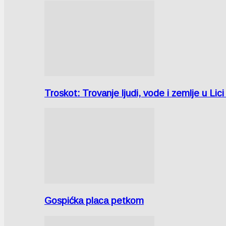
Troskot: Trovanje ljudi, vode i zemlje u 
Gospićka placa petkom