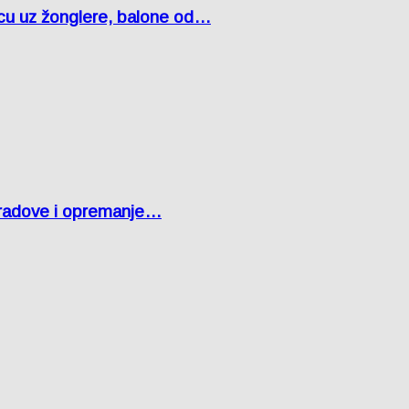
čcu uz žonglere, balone od…
 radove i opremanje…