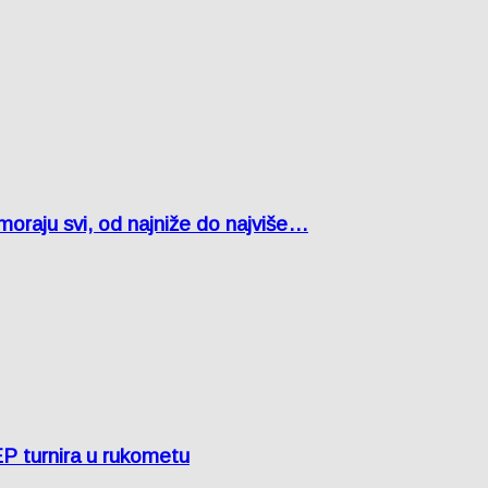
oraju svi, od najniže do najviše…
EP turnira u rukometu