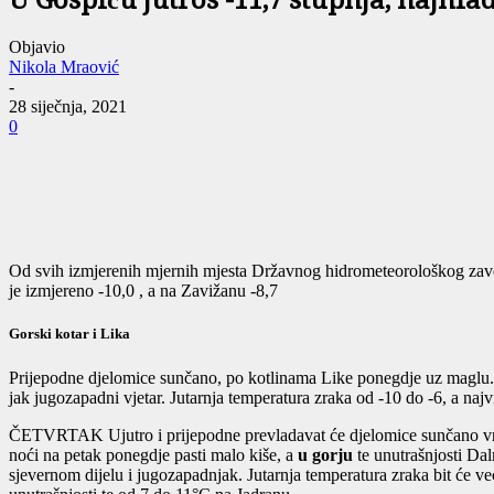
U Gospiću jutros -11,7 stupnja, najhla
Objavio
Nikola Mraović
-
28 siječnja, 2021
0
Od svih izmjerenih mjernih mjesta Državnog hidrometeorološkog zavoda
je izmjereno -10,0 , a na Zavižanu -8,7
Gorski kotar i Lika
Prijepodne djelomice sunčano, po kotlinama Like ponegdje uz maglu. 
jak jugozapadni vjetar. Jutarnja temperatura zraka od -10 do -6, a naj
ČETVRTAK
Ujutro i prijepodne prevladavat će djelomice sunčano vr
noći na petak ponegdje pasti malo kiše, a
u gorju
te unutrašnjosti Da
sjevernom dijelu i jugozapadnjak. Jutarnja temperatura zraka bit će v