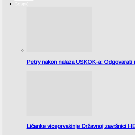
Gospić
Petry nakon nalaza USKOK-a: Odgovarati m
Ličanke viceprvakinje Državnoj završnici H