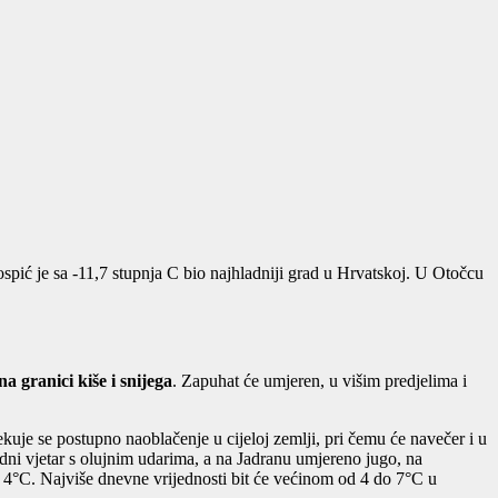
pić je sa -11,7 stupnja C bio najhladniji grad u Hrvatskoj. U Otočcu
na granici kiše i snijega
. Zapuhat će umjeren, u višim predjelima i
uje se postupno naoblačenje u cijeloj zemlji, pri čemu će navečer i u
dni vjetar s olujnim udarima, a na Jadranu umjereno jugo, na
o 4°C. Najviše dnevne vrijednosti bit će većinom od 4 do 7°C u