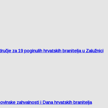
je za 19 poginulih hrvatskih branitelja u Zalužnici
inske zahvalnosti i Dana hrvatskih branitelja