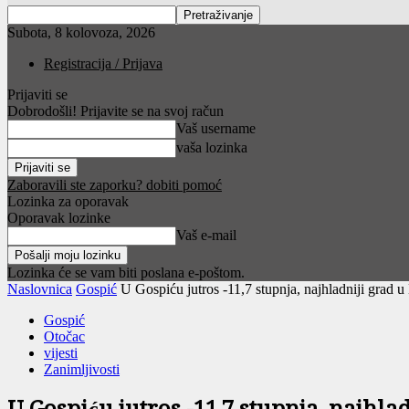
Subota, 8 kolovoza, 2026
Registracija / Prijava
Prijaviti se
Dobrodošli! Prijavite se na svoj račun
Vaš username
vaša lozinka
Zaboravili ste zaporku? dobiti pomoć
Lozinka za oporavak
Oporavak lozinke
Vaš e-mail
Lozinka će se vam biti poslana e-poštom.
Naslovnica
Gospić
U Gospiću jutros -11,7 stupnja, najhladniji grad u
Gospić
Otočac
vijesti
Zanimljivosti