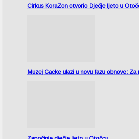
Cirkus KoraZon otvorio Dječje ljeto u Oto
Muzej Gacke ulazi u novu fazu obnove: Za
Započinje dječje ljeto u Otočcu