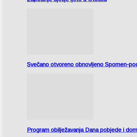
Svečano otvoreno obnovljeno Spomen-područ
Program obilježavanja Dana pobjede i domov