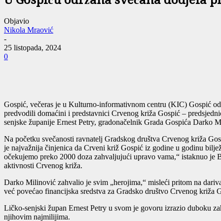
U Gospiću održana svečana dodjela pr
Objavio
Nikola Mraović
-
25 listopada, 2024
0
Gospić, večeras je u Kulturno-informativnom centru (KIC) Gospić odr
predvodili domaćini i predstavnici Crvenog križa Gospić – predsjedni
senjske županije Ernest Petry, gradonačelnik Grada Gospića Darko Mi
Na početku svečanosti ravnatelj Gradskog društva Crvenog križa Gospić
je najvažnija činjenica da Crveni križ Gospić iz godine u godinu bilj
očekujemo preko 2000 doza zahvaljujući upravo vama,“ istaknuo je Br
aktivnosti Crvenog križa.
Darko Milinović zahvalio je svim „herojima,“ misleći pritom na dariva
već povećao financijska sredstva za Gradsko društvo Crvenog križa Go
Ličko-senjski župan Ernest Petry u svom je govoru izrazio duboku za
njihovim najmilijima.