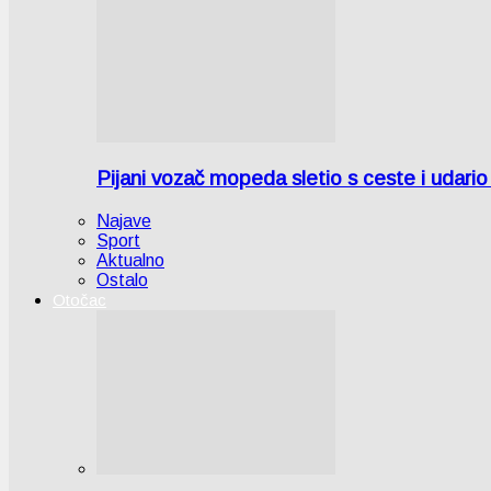
Pijani vozač mopeda sletio s ceste i udari
Najave
Sport
Aktualno
Ostalo
Otočac