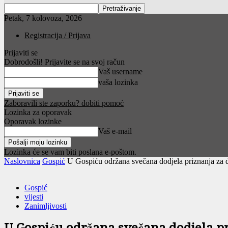
Petak, 7 kolovoza, 2026
Registracija / Prijava
Prijaviti se
Dobrodošli! Prijavite se na svoj račun
Vaš username
vaša lozinka
Zaboravili ste zaporku? dobiti pomoć
Lozinka za oporavak
Oporavak lozinke
Vaš e-mail
Lozinka će se vam biti poslana e-poštom.
Naslovnica
Gospić
U Gospiću održana svečana dodjela priznanja za d
Gospić
vijesti
Zanimljivosti