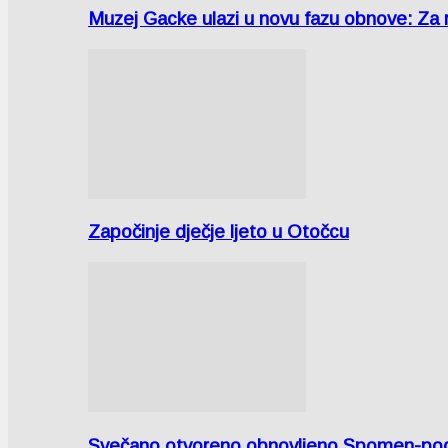
Muzej Gacke ulazi u novu fazu obnove: Za
Započinje dječje ljeto u Otočcu
Svečano otvoreno obnovljeno Spomen-područ