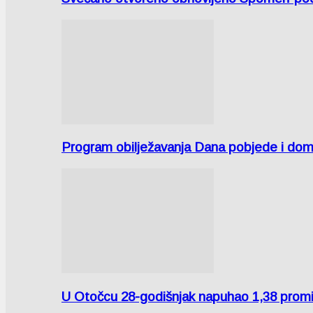
Program obilježavanja Dana pobjede i domov
U Otočcu 28-godišnjak napuhao 1,38 promi