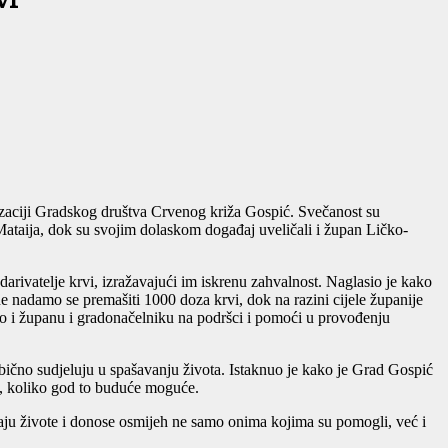
vi
izaciji Gradskog društva Crvenog križa Gospić. Svečanost su
Mataija, dok su svojim dolaskom događaj uveličali i župan Ličko-
rivatelje krvi, izražavajući im iskrenu zahvalnost. Naglasio je kako
e nadamo se premašiti 1000 doza krvi, dok na razini cijele županije
ao i županu i gradonačelniku na podršci i pomoći u provođenju
ebično sudjeluju u spašavanju života. Istaknuo je kako je Grad Gospić
a, koliko god to buduće moguće.
aju živote i donose osmijeh ne samo onima kojima su pomogli, već i