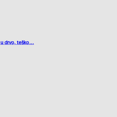
o u drvo, teško…