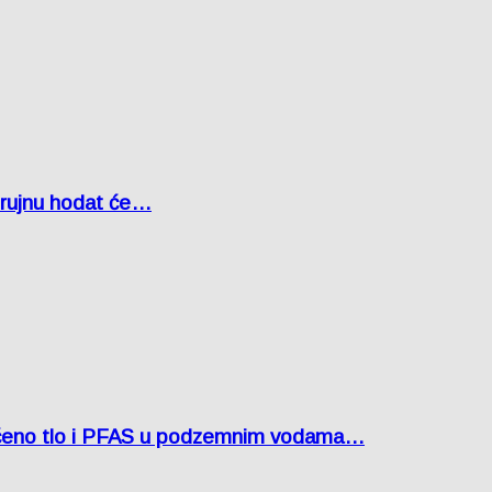
u rujnu hodat će…
ćeno tlo i PFAS u podzemnim vodama…