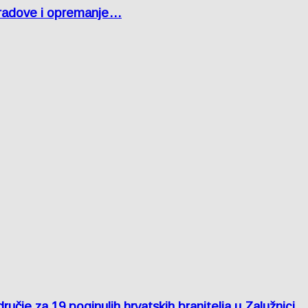
 radove i opremanje…
je za 19 poginulih hrvatskih branitelja u Zalužnici