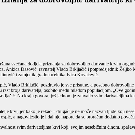
iznanja za dobrovoljne darivatelje kr
žana svečana dodjela priznanja za dobrovoljno darivanje krvi u organ
ca, Ankica Dasović, ravnatelj Vlado Brkljačić i potpredsjednik Željko 
linović i zamjenik gradonačelnika Ivica Kovačević.
, Vlado Brkljačić, pozdravio je sve prisutne, a posebno dobrovoljne da
eži rast broja darivatelja, osobito među mlađom populacijom. „Ove godin
kljačić. Na kraju govora, još jednom je zahvalio svim darivateljima k
telje krvi, jer kako je rekao – drugačije ne može nazvati ljude koji nes
spić, a nagovijestio je i daljnje napore da se proračun dodatno poveć
hvalnost svim darivateljima krvi koji, svojim nesebičnim činom, spašav