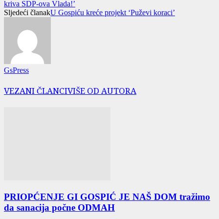
kriva SDP-ova Vlada!’
Sljedeći članak
U Gospiću kreće projekt ‘Puževi koraci’
GsPress
VEZANI ČLANCI
VIŠE OD AUTORA
PRIOPĆENJE GI GOSPIĆ JE NAŠ DOM tražimo
da sanacija počne ODMAH