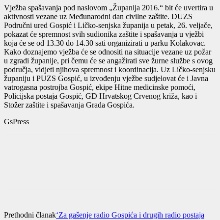
Vježba spašavanja pod naslovom „Županija 2016.“ bit će uvertira u
aktivnosti vezane uz Međunarodni dan civilne zaštite. DUZS
Područni ured Gospić i Ličko-senjska županija u petak, 26. veljače,
pokazat će spremnost svih sudionika zaštite i spašavanja u vježbi
koja će se od 13.30 do 14.30 sati organizirati u parku Kolakovac.
Kako doznajemo vježba će se odnositi na situacije vezane uz požar
u zgradi županije, pri čemu će se angažirati sve žurne službe s ovog
područja, vidjeti njihova spremnost i koordinacija. Uz Ličko-senjsku
županiju i PUZS Gospić, u izvođenju vježbe sudjelovat će i Javna
vatrogasna postrojba Gospić, ekipe Hitne medicinske pomoći,
Policijska postaja Gospić, GD Hrvatskog Crvenog križa, kao i
Stožer zaštite i spašavanja Grada Gospića.
GsPress
Prethodni članak
‘Za gašenje radio Gospića i drugih radio postaja