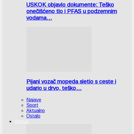
USKOK objavio dokumente: Teško
onečišćeno tlo i PFAS u podzemnim
vodama…
Pijani vozač mopeda sletio s ceste i
udario u drvo, teško…
Najave
Sport
Aktualno
Ostalo
Otočac