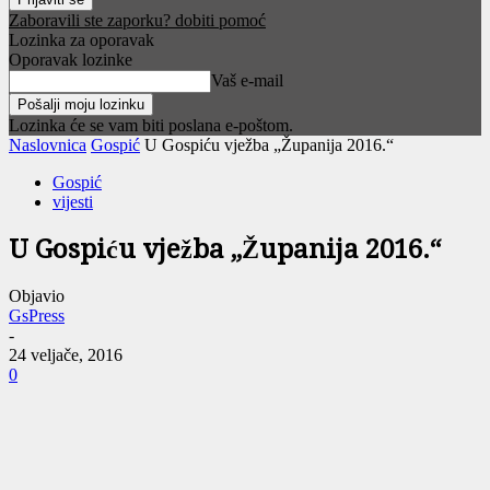
Zaboravili ste zaporku? dobiti pomoć
Lozinka za oporavak
Oporavak lozinke
Vaš e-mail
Lozinka će se vam biti poslana e-poštom.
Naslovnica
Gospić
U Gospiću vježba „Županija 2016.“
Gospić
vijesti
U Gospiću vježba „Županija 2016.“
Objavio
GsPress
-
24 veljače, 2016
0