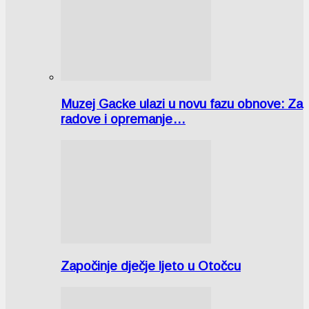
Muzej Gacke ulazi u novu fazu obnove: Za
radove i opremanje…
Započinje dječje ljeto u Otočcu