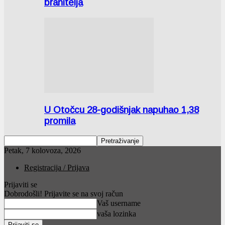
branitelja
U Otočcu 28-godišnjak napuhao 1,38
promila
Petak, 7 kolovoza, 2026
Registracija / Prijava
Prijaviti se
Dobrodošli! Prijavite se na svoj račun
Vaš username
vaša lozinka