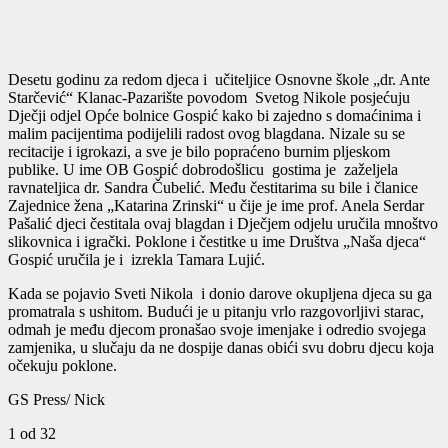
Desetu godinu za redom djeca i učiteljice Osnovne škole „dr. Ante
Starčević“ Klanac-Pazarište povodom Svetog Nikole posjećuju
Dječji odjel Opće bolnice Gospić kako bi zajedno s domaćinima i
malim pacijentima podijelili radost ovog blagdana. Nizale su se
recitacije i igrokazi, a sve je bilo popraćeno burnim pljeskom
publike. U ime OB Gospić dobrodošlicu gostima je zaželjela
ravnateljica dr. Sandra Čubelić. Među čestitarima su bile i članice
Zajednice žena „Katarina Zrinski“ u čije je ime prof. Anela Serdar
Pašalić djeci čestitala ovaj blagdan i Dječjem odjelu uručila mnoštvo
slikovnica i igrački. Poklone i čestitke u ime Društva „Naša djeca“
Gospić uručila je i izrekla Tamara Lujić.
Kada se pojavio Sveti Nikola i donio darove okupljena djeca su ga
promatrala s ushitom. Budući je u pitanju vrlo razgovorljivi starac,
odmah je među djecom pronašao svoje imenjake i odredio svojega
zamjenika, u slučaju da ne dospije danas obići svu dobru djecu koja
očekuju poklone.
GS Press/ Nick
1
od 32