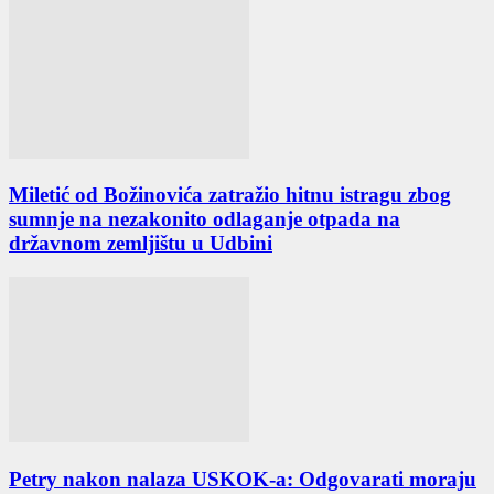
Miletić od Božinovića zatražio hitnu istragu zbog
sumnje na nezakonito odlaganje otpada na
državnom zemljištu u Udbini
Petry nakon nalaza USKOK-a: Odgovarati moraju