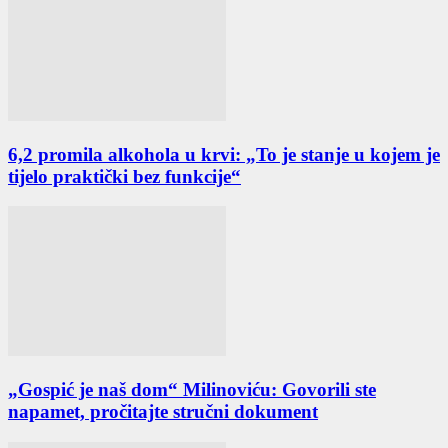
6,2 promila alkohola u krvi: „To je stanje u kojem je
tijelo praktički bez funkcije“
„Gospić je naš dom“ Milinoviću: Govorili ste
napamet, pročitajte stručni dokument