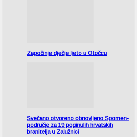
Započinje dječje ljeto u Otočcu
Svečano otvoreno obnovljeno Spomen-
područje za 19 poginulih hrvatskih
branitelja u Zalužnici