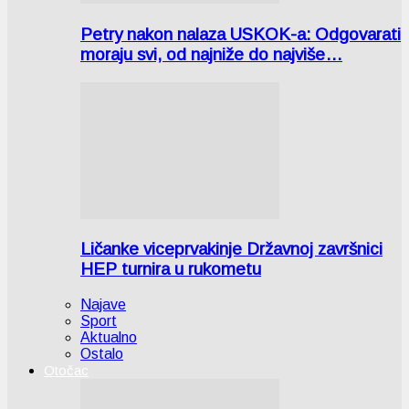
Petry nakon nalaza USKOK-a: Odgovarati
moraju svi, od najniže do najviše…
Ličanke viceprvakinje Državnoj završnici
HEP turnira u rukometu
Najave
Sport
Aktualno
Ostalo
Otočac