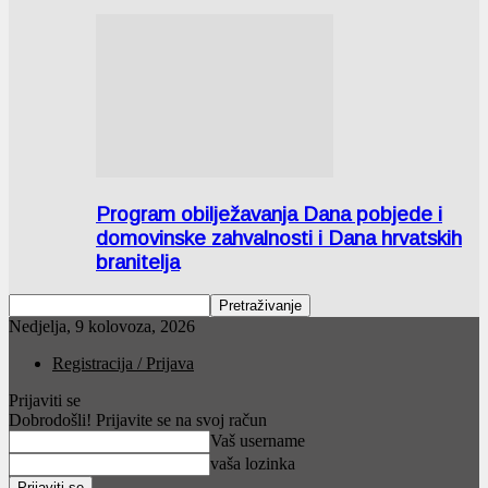
Program obilježavanja Dana pobjede i
domovinske zahvalnosti i Dana hrvatskih
branitelja
Nedjelja, 9 kolovoza, 2026
Registracija / Prijava
Prijaviti se
Dobrodošli! Prijavite se na svoj račun
Vaš username
vaša lozinka