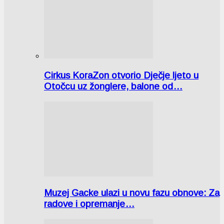
Cirkus KoraZon otvorio Dječje ljeto u
Otočcu uz žonglere, balone od…
Muzej Gacke ulazi u novu fazu obnove: Za
radove i opremanje…