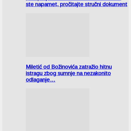
ste napamet, pročitajte stručni dokument
Miletić od Božinovića zatražio hitnu
istragu zbog sumnje na nezakonito
odlaganje…