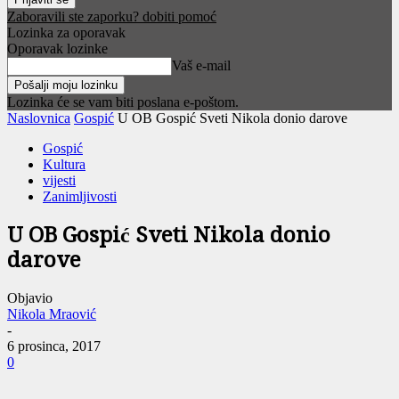
Zaboravili ste zaporku? dobiti pomoć
Lozinka za oporavak
Oporavak lozinke
Vaš e-mail
Lozinka će se vam biti poslana e-poštom.
Naslovnica
Gospić
U OB Gospić Sveti Nikola donio darove
Gospić
Kultura
vijesti
Zanimljivosti
U OB Gospić Sveti Nikola donio
darove
Objavio
Nikola Mraović
-
6 prosinca, 2017
0