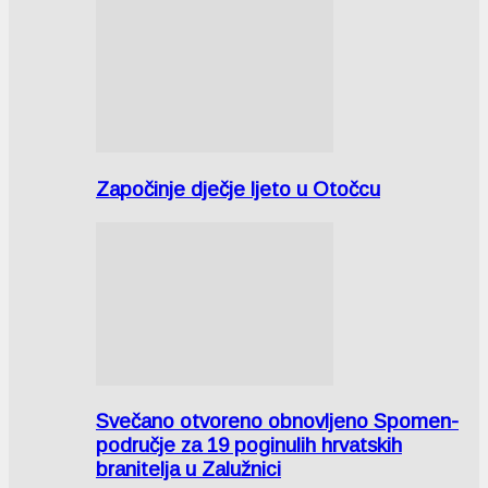
Započinje dječje ljeto u Otočcu
Svečano otvoreno obnovljeno Spomen-
područje za 19 poginulih hrvatskih
branitelja u Zalužnici