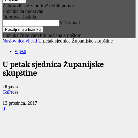
Zaboravili ste zaporku? dobiti pomoć
Lozinka za oporavak
Oporavak lozinke
Vaš e-mail
Lozinka će se vam biti poslana e-poštom.
Naslovnica
vijesti
U petak sjednica Županijske skupštine
vijesti
U petak sjednica Županijske
skupštine
Objavio
GsPress
-
13 prosinca, 2017
0