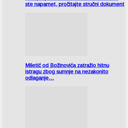
ste napamet, pročitajte stručni dokument
Miletić od Božinovića zatražio hitnu
istragu zbog sumnje na nezakonito
odlaganje…