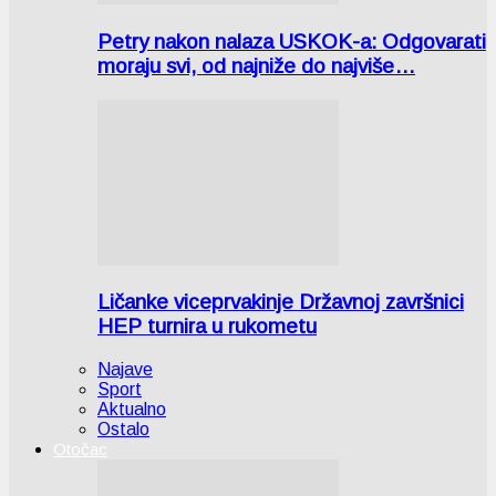
Petry nakon nalaza USKOK-a: Odgovarati
moraju svi, od najniže do najviše…
Ličanke viceprvakinje Državnoj završnici
HEP turnira u rukometu
Najave
Sport
Aktualno
Ostalo
Otočac