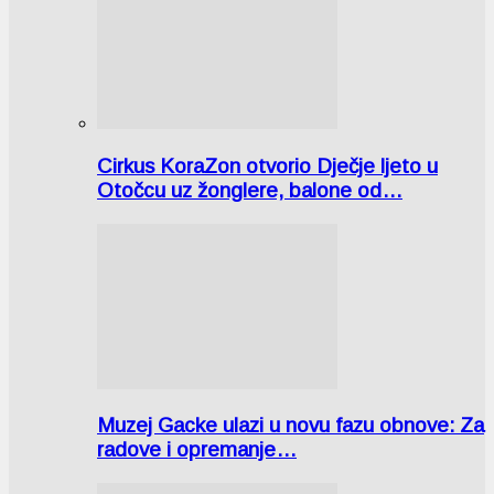
Cirkus KoraZon otvorio Dječje ljeto u
Otočcu uz žonglere, balone od…
Muzej Gacke ulazi u novu fazu obnove: Za
radove i opremanje…