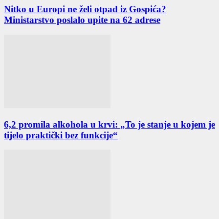
Nitko u Europi ne želi otpad iz Gospića?
Ministarstvo poslalo upite na 62 adrese
6,2 promila alkohola u krvi: „To je stanje u kojem je
tijelo praktički bez funkcije“