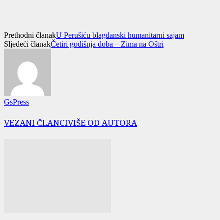
Prethodni članak
U Perušiću blagdanski humanitarni sajam
Sljedeći članak
Četiri godišnja doba – Zima na Oštri
GsPress
VEZANI ČLANCI
VIŠE OD AUTORA