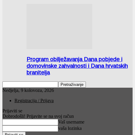
Program obilježavanja Dana pobjede i
domovinske zahvalnosti i Dana hrvatskih
branitelja
Nedjelja, 9 kolovoza, 2026
Registracija / Prijava
Prijaviti se
Dobrodošli! Prijavite se na svoj račun
Vaš username
vaša lozinka