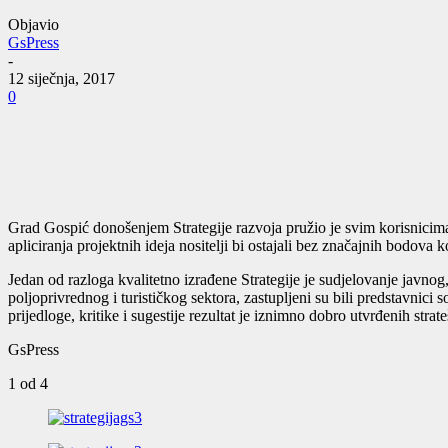
Objavio
GsPress
-
12 siječnja, 2017
0
Grad Gospić donošenjem Strategije razvoja pružio je svim korisnicim
apliciranja projektnih ideja nositelji bi ostajali bez značajnih bodo
Jedan od razloga kvalitetno izrađene Strategije je sudjelovanje javnog,
poljoprivrednog i turističkog sektora, zastupljeni su bili predstavnici so
prijedloge, kritike i sugestije rezultat je iznimno dobro utvrđenih stra
GsPress
1
od 4