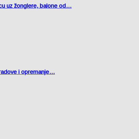
čcu uz žonglere, balone od…
 radove i opremanje…