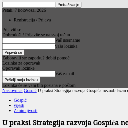
Petak, 7 kolovoza, 2026
Registracija / Prijava
Prijaviti se
Dobrodošli! Prijavite se na svoj račun
Vaš username
vaša lozinka
Zaboravili ste zaporku? dobiti pomoć
Lozinka za oporavak
Oporavak lozinke
Vaš e-mail
Lozinka će se vam biti poslana e-poštom.
Naslovnica
Gospić
U praksi Strategija razvoja Gospića nezaobilaza
Gospić
vijesti
Zanimljivosti
U praksi Strategija razvoja Gospića