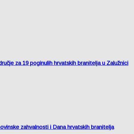
je za 19 poginulih hrvatskih branitelja u Zalužnici
inske zahvalnosti i Dana hrvatskih branitelja