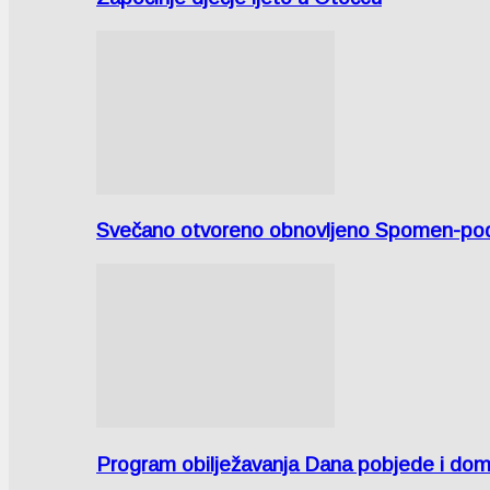
Svečano otvoreno obnovljeno Spomen-područ
Program obilježavanja Dana pobjede i domov