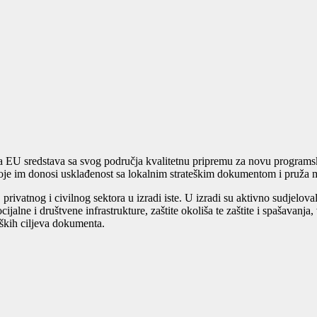
a EU sredstava sa svog područja kvalitetnu pripremu za novu programs
va koje im donosi usklađenost sa lokalnim strateškim dokumentom i pruža
 privatnog i civilnog sektora u izradi iste. U izradi su aktivno sudjelov
cijalne i društvene infrastrukture, zaštite okoliša te zaštite i spašavanja
teških ciljeva dokumenta.