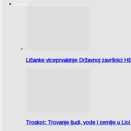
Gospić
Ličanke viceprvakinje Državnoj završnici H
Troskot: Trovanje ljudi, vode i zemlje u 