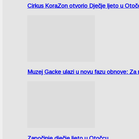
Cirkus KoraZon otvorio Dječje ljeto u Oto
Muzej Gacke ulazi u novu fazu obnove: Za
Započinje dječje ljeto u Otočcu