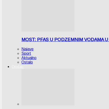
MOST: PFAS U PODZEMNIM VODAMA U LICI
Najave
Sport
Aktualno
Ostalo
Otočac