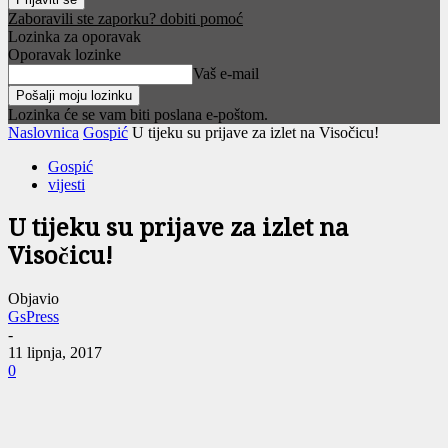
Zaboravili ste zaporku? dobiti pomoć
Lozinka za oporavak
Oporavak lozinke
Vaš e-mail
Lozinka će se vam biti poslana e-poštom.
Naslovnica
Gospić
U tijeku su prijave za izlet na Visočicu!
Gospić
vijesti
U tijeku su prijave za izlet na
Visočicu!
Objavio
GsPress
-
11 lipnja, 2017
0