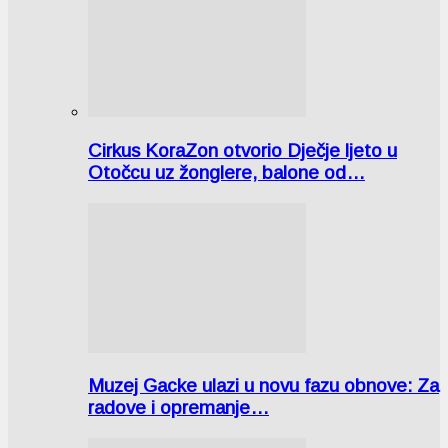
Cirkus KoraZon otvorio Dječje ljeto u
Otočcu uz žonglere, balone od…
Muzej Gacke ulazi u novu fazu obnove: Za
radove i opremanje…