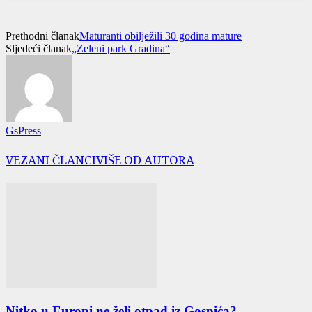
Prethodni članak
Maturanti obilježili 30 godina mature
Sljedeći članak
„Zeleni park Gradina“
GsPress
VEZANI ČLANCI
VIŠE OD AUTORA
Nitko u Europi ne želi otpad iz Gospića?