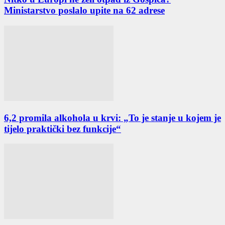
Ministarstvo poslalo upite na 62 adrese
6,2 promila alkohola u krvi: „To je stanje u kojem je
tijelo praktički bez funkcije“