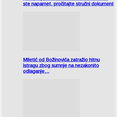
ste napamet, pročitajte stručni dokument
Miletić od Božinovića zatražio hitnu
istragu zbog sumnje na nezakonito
odlaganje…