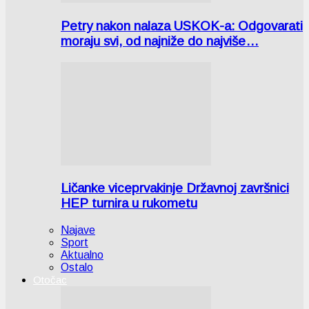
Petry nakon nalaza USKOK-a: Odgovarati
moraju svi, od najniže do najviše…
Ličanke viceprvakinje Državnoj završnici
HEP turnira u rukometu
Najave
Sport
Aktualno
Ostalo
Otočac