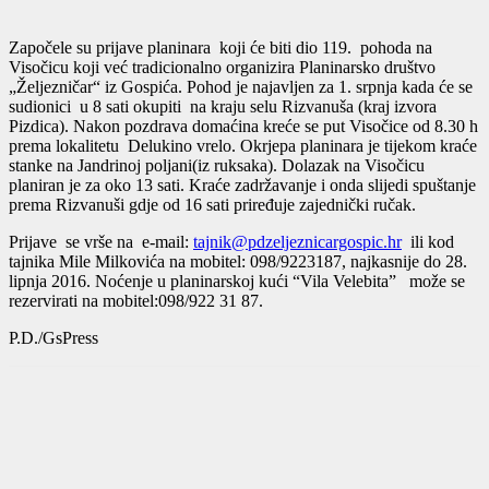
Započele su prijave planinara koji će biti dio 119. pohoda na
Visočicu koji već tradicionalno organizira Planinarsko društvo
„Željezničar“ iz Gospića. Pohod je najavljen za 1. srpnja kada će se
sudionici u 8 sati okupiti na kraju selu Rizvanuša (kraj izvora
Pizdica). Nakon pozdrava domaćina kreće se put Visočice od 8.30 h
prema lokalitetu Delukino vrelo. Okrjepa planinara je tijekom kraće
stanke na Jandrinoj poljani(iz ruksaka). Dolazak na Visočicu
planiran je za oko 13 sati. Kraće zadržavanje i onda slijedi spuštanje
prema Rizvanuši gdje od 16 sati priređuje zajednički ručak.
Prijave se vrše na e-mail:
tajnik@pdzeljeznicargospic.hr
ili kod
tajnika Mile Milkovića na mobitel: 098/9223187, najkasnije do 28.
lipnja 2016. Noćenje u planinarskoj kući “Vila Velebita” može se
rezervirati na mobitel:098/922 31 87.
P.D./GsPress