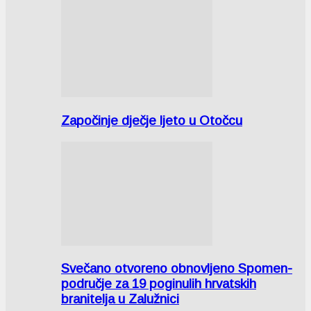
Započinje dječje ljeto u Otočcu
Svečano otvoreno obnovljeno Spomen-
područje za 19 poginulih hrvatskih
branitelja u Zalužnici