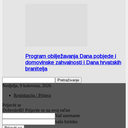
Program obilježavanja Dana pobjede i
domovinske zahvalnosti i Dana hrvatskih
branitelja
Nedjelja, 9 kolovoza, 2026
Registracija / Prijava
Prijaviti se
Dobrodošli! Prijavite se na svoj račun
Vaš username
vaša lozinka