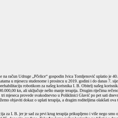
dine na račun Udruge „Pčelice“ gospodin Ivica Tomljenović uplatio je 
platama u mjesecu studenome i prosincu u 2019. godini i do danas 7. si
ehabilitaciju robotikom za našeg korisnika I. B. Obitelj našeg korisnika
90.000,00 kn, ali uključuje nešto manje terapija. Drugim riječima rečen
 tri mjeseca provede svakodnevno u Poliklinici Glavić po pet sati dnev
mo objaviti dokaz o uplati terapija, a dragim roditeljima olakšati ova 
za I. B. jer je sad za prvi krug terapija prikupljeno i više nego smo oč