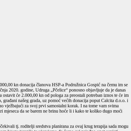
40.000,00 kn donacija članova HSP-a Podružnica Gospić na čemu im se
ječnja 2020. godine, Udruga „Pčelice“ ponosno objavljuje da je danas
 ostavit će 2.000,00 kn od pologa za preostali potreban iznos te će im
o, građani našeg grada, uz pomoć većih donacija poput Calcita d.o.o. i
no vježbajući za svoj prvi samostalni korak. I na tome vam svima
tri mjeseca da se barem ne brinu hoće li i kako te koliko dugo moći
ekivali tj. roditelji sredstva planirana za ovaj krug terapija sada mogu