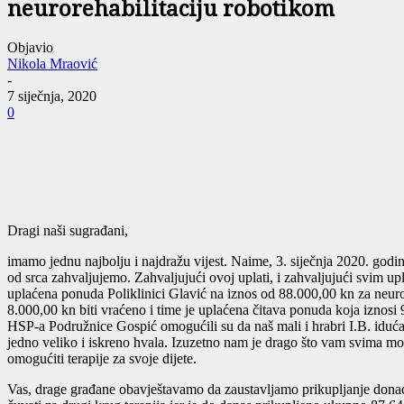
neurorehabilitaciju robotikom
Objavio
Nikola Mraović
-
7 siječnja, 2020
0
Dragi naši sugrađani,
imamo jednu najbolju i najdražu vijest. Naime, 3. siječnja 2020. go
od srca zahvaljujemo. Zahvaljujući ovoj uplati, i zahvaljujući svim u
uplaćena ponuda Poliklinici Glavić na iznos od 88.000,00 kn za neuror
8.000,00 kn biti vraćeno i time je uplaćena čitava ponuda koja iznosi 
HSP-a Podružnice Gospić omogućili su da naš mali i hrabri I.B. iduća
jedno veliko i iskreno hvala. Izuzetno nam je drago što vam svima može
omogućiti terapije za svoje dijete.
Vas, drage građane obavještavamo da zaustavljamo prikupljanje donacija 