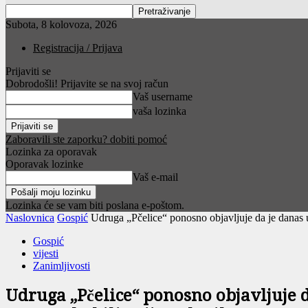
Subota, 8 kolovoza, 2026
Registracija / Prijava
Prijaviti se
Dobrodošli! Prijavite se na svoj račun
Vaš username
vaša lozinka
Zaboravili ste zaporku? dobiti pomoć
Lozinka za oporavak
Oporavak lozinke
Vaš e-mail
Lozinka će se vam biti poslana e-poštom.
Naslovnica
Gospić
Udruga „Pčelice“ ponosno objavljuje da je danas u
Gospić
vijesti
Zanimljivosti
Udruga „Pčelice“ ponosno objavljuje d