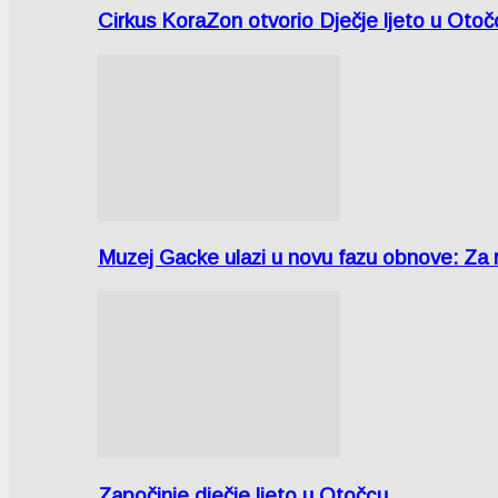
Cirkus KoraZon otvorio Dječje ljeto u Oto
Muzej Gacke ulazi u novu fazu obnove: Za
Započinje dječje ljeto u Otočcu