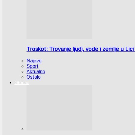
Troskot: Trovanje ljudi, vode i zemlje u 
Najave
Sport
Aktualno
Ostalo
Otočac