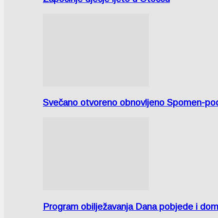
Svečano otvoreno obnovljeno Spomen-područ
Program obilježavanja Dana pobjede i domov