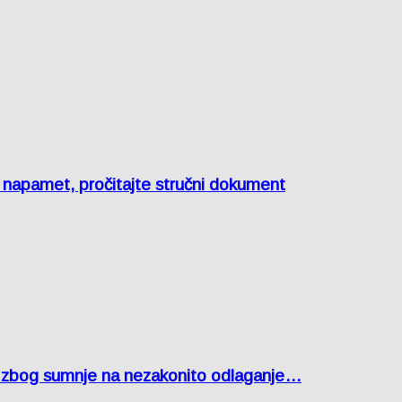
e napamet, pročitajte stručni dokument
agu zbog sumnje na nezakonito odlaganje…