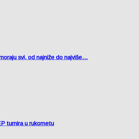
oraju svi, od najniže do najviše…
EP turnira u rukometu