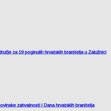
je za 19 poginulih hrvatskih branitelja u Zalužnici
inske zahvalnosti i Dana hrvatskih branitelja