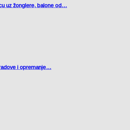
čcu uz žonglere, balone od…
 radove i opremanje…