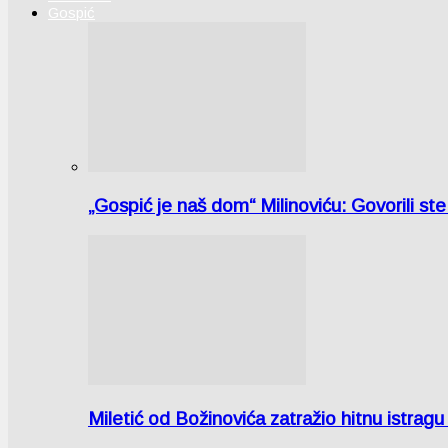
Gospić
„Gospić je naš dom“ Milinoviću: Govorili st
Miletić od Božinovića zatražio hitnu istr