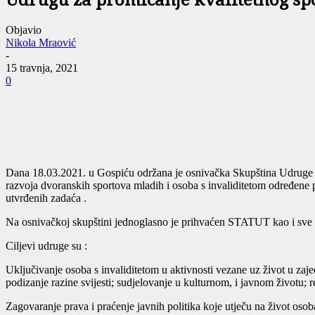
Udrugu za promicanje kvalitetnog spo
Objavio
Nikola Mraović
-
15 travnja, 2021
0
Dana 18.03.2021. u Gospiću održana je osnivačka Skupština U
razvoja dvoranskih sportova mladih i osoba s invaliditetom određene
utvrđenih zadaća .
Na osnivačkoj skupštini jednoglasno je prihvaćen STATUT kao i sve s
Ciljevi udruge su :
Uključivanje osoba s invaliditetom u aktivnosti vezane uz život u zajedn
podizanje razine svijesti; sudjelovanje u kulturnom, i javnom životu; 
Zagovaranje prava i praćenje javnih politika koje utječu na život oso