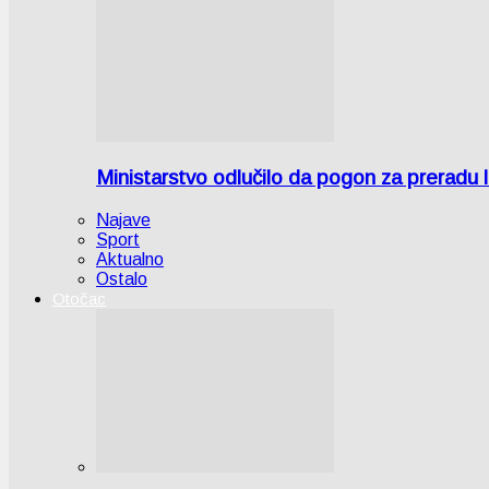
Ministarstvo odlučilo da pogon za preradu
Najave
Sport
Aktualno
Ostalo
Otočac