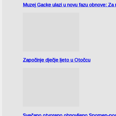
Muzej Gacke ulazi u novu fazu obnove: Za
Započinje dječje ljeto u Otočcu
Svečano otvoreno obnovljeno Spomen-područ