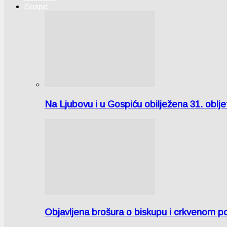
Gospić
Na Ljubovu i u Gospiću obilježena 31. oblj
Objavljena brošura o biskupu i crkvenom po