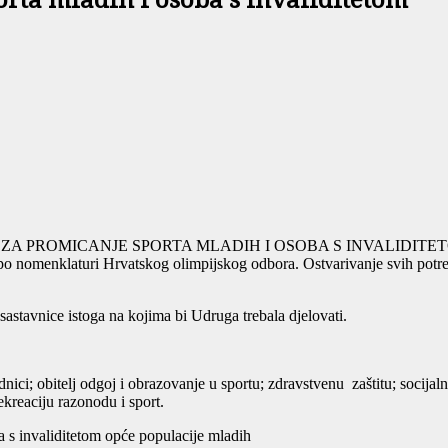
rta mladih i osoba s invaliditetom
druge ZA PROMICANJE SPORTA MLADIH I OSOBA S INVALIDITETOM „J
 po nomenklaturi Hrvatskog olimpijskog odbora. Ostvarivanje svih potr
astavnice istoga na kojima bi Udruga trebala djelovati.
ici; obitelj odgoj i obrazovanje u sportu; zdravstvenu zaštitu; socijalnu
rekreaciju razonodu i sport.
ba s invaliditetom opće populacije mladih