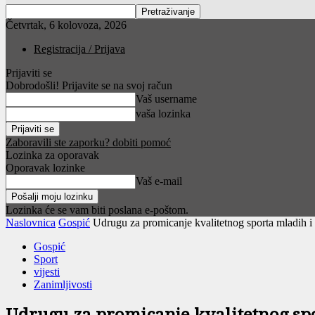
Četvrtak, 6 kolovoza, 2026
Registracija / Prijava
Prijaviti se
Dobrodošli! Prijavite se na svoj račun
Vaš username
vaša lozinka
Zaboravili ste zaporku? dobiti pomoć
Lozinka za oporavak
Oporavak lozinke
Vaš e-mail
Lozinka će se vam biti poslana e-poštom.
Naslovnica
Gospić
Udrugu za promicanje kvalitetnog sporta mladih i 
Gospić
Sport
vijesti
Zanimljivosti