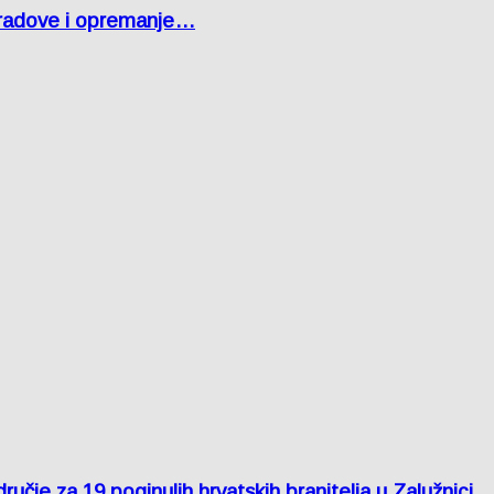
 radove i opremanje…
je za 19 poginulih hrvatskih branitelja u Zalužnici