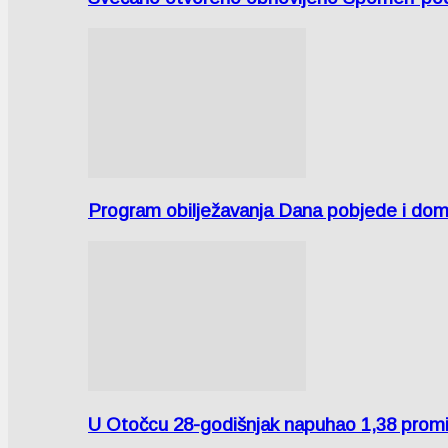
Program obilježavanja Dana pobjede i domov
U Otočcu 28-godišnjak napuhao 1,38 promi