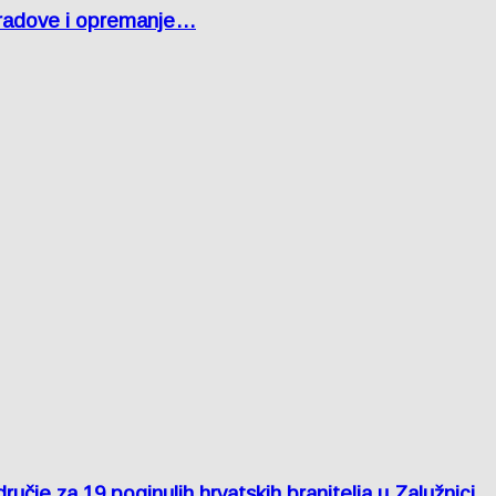
 radove i opremanje…
je za 19 poginulih hrvatskih branitelja u Zalužnici