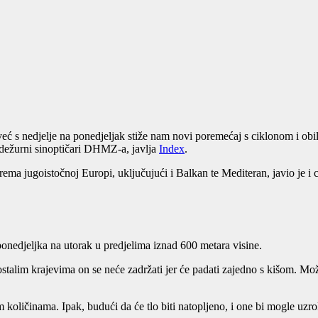
eć s nedjelje na ponedjeljak stiže nam novi poremećaj s ciklonom i ob
 dežurni sinoptičari DHMZ-a, javlja
Index
.
ma jugoistočnoj Europi, uključujući i Balkan te Mediteran, javio je i 
 ponedjeljka na utorak u predjelima iznad 600 metara visine.
ostalim krajevima on se neće zadržati jer će padati zajedno s kišom. Mo
im količinama. Ipak, budući da će tlo biti natopljeno, i one bi mogle uz