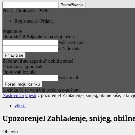
Petak, 7 kolovoza, 2026
Registracija / Prijava
Prijaviti se
Dobrodošli! Prijavite se na svoj račun
Vaš username
vaša lozinka
Zaboravili ste zaporku? dobiti pomoć
Lozinka za oporavak
Oporavak lozinke
Vaš e-mail
Lozinka će se vam biti poslana e-poštom.
Naslovnica
vijesti
Upozorenje! Zahlađenje, snijeg, obilne kiše, jaki vj
vijesti
Upozorenje! Zahlađenje, snijeg, obilne 
Objavio