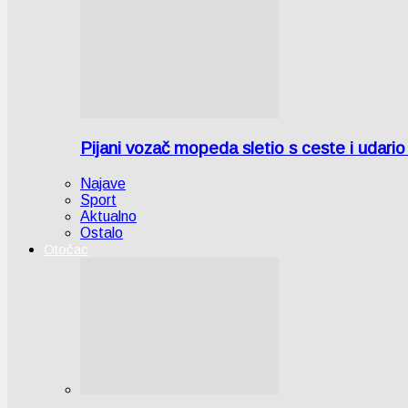
Pijani vozač mopeda sletio s ceste i udari
Najave
Sport
Aktualno
Ostalo
Otočac