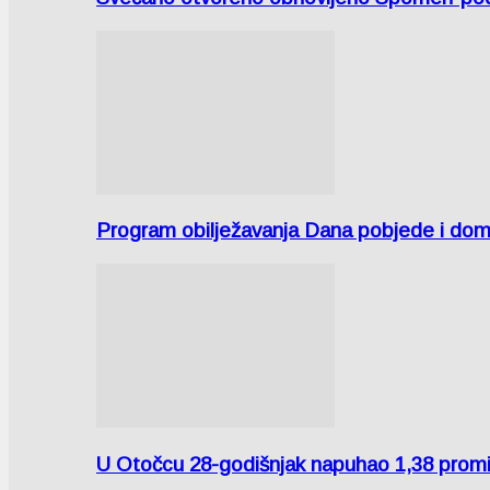
Program obilježavanja Dana pobjede i domov
U Otočcu 28-godišnjak napuhao 1,38 promi