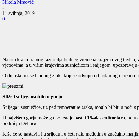
Nikola Mraović
-
11 svibnja, 2019
0
Nakon kratkotrajnog razdoblja toplijeg vremena krajem ovog tjedna, v
vjetrovima, a u višim krajevima susnježicom i snijegom, upozoravaju
O dolasku mase hladnog zraka koji se odvojio od polarnog i krenuo pre
Stiže i snijeg, osobito u gorju
Snijega i susnježice, uz pad temperature zraka, moglo bi biti u noći s
U najvišem gorju može ga ponegdje pasti i
15-ak centimetara
, no u 
području Delnica.
Kiša će se nastaviti i u srijedu i u četvrtak, međutim u značajno manj