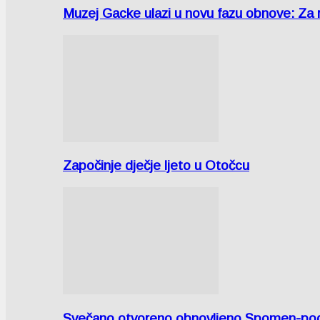
Muzej Gacke ulazi u novu fazu obnove: Za
Započinje dječje ljeto u Otočcu
Svečano otvoreno obnovljeno Spomen-područ