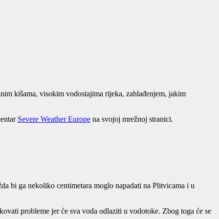
ilnim kišama, visokim vodostajima rijeka, zahlađenjem, jakim
centar
Severe Weather Europe
na svojoj mrežnoj stranici.
žda bi ga nekoliko centimetara moglo napadati na Plitvicama i u
rokovati probleme jer će sva voda odlaziti u vodotoke. Zbog toga će se