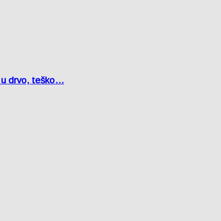
o u drvo, teško…