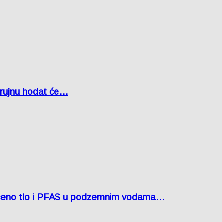
u rujnu hodat će…
ćeno tlo i PFAS u podzemnim vodama…