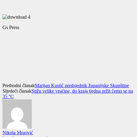
Gs Press
Prethodni članak
Marijan Kustić predsjednik županijske Skupštine
Sljedeći članak
Stižu velike vrućine, do kraja tjedna pržit ćemo se na
35 °C
Nikola Mraović