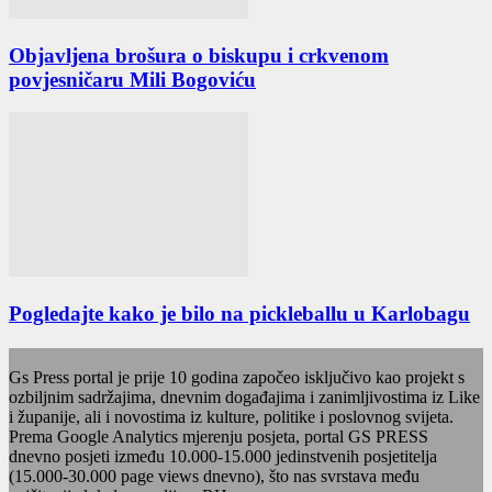
Objavljena brošura o biskupu i crkvenom
povjesničaru Mili Bogoviću
Pogledajte kako je bilo na pickleballu u Karlobagu
Gs Press portal je prije 10 godina započeo isključivo kao projekt s
ozbiljnim sadržajima, dnevnim događajima i zanimljivostima iz Like
i županije, ali i novostima iz kulture, politike i poslovnog svijeta.
Prema Google Analytics mjerenju posjeta, portal GS PRESS
dnevno posjeti između 10.000-15.000 jedinstvenih posjetitelja
(15.000-30.000 page views dnevno), što nas svrstava među