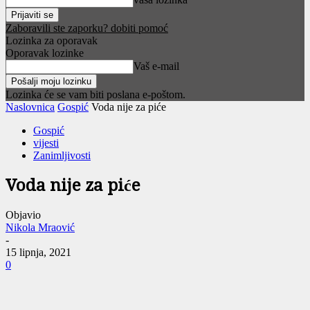
Zaboravili ste zaporku? dobiti pomoć
Lozinka za oporavak
Oporavak lozinke
Vaš e-mail
Lozinka će se vam biti poslana e-poštom.
Naslovnica
Gospić
Voda nije za piće
Gospić
vijesti
Zanimljivosti
Voda nije za piće
Objavio
Nikola Mraović
-
15 lipnja, 2021
0