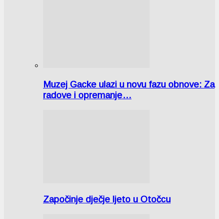
Muzej Gacke ulazi u novu fazu obnove: Za
radove i opremanje…
Započinje dječje ljeto u Otočcu