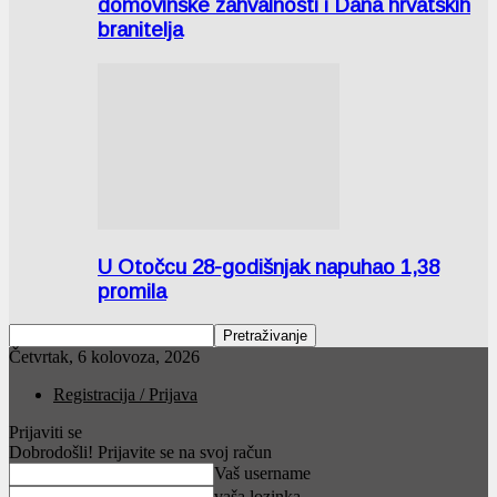
domovinske zahvalnosti i Dana hrvatskih
branitelja
U Otočcu 28-godišnjak napuhao 1,38
promila
Četvrtak, 6 kolovoza, 2026
Registracija / Prijava
Prijaviti se
Dobrodošli! Prijavite se na svoj račun
Vaš username
vaša lozinka