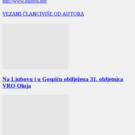
http://www.gspress.net/
VEZANI ČLANCI
VIŠE OD AUTORA
Na Ljubovu i u Gospiću obilježena 31. obljetnica
VRO Oluja