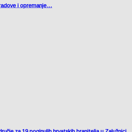
 radove i opremanje…
je za 19 poginulih hrvatskih branitelja u Zalužnici