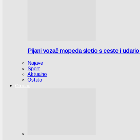
Pijani vozač mopeda sletio s ceste i udari
Najave
Sport
Aktualno
Ostalo
Otočac