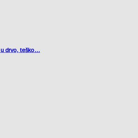
o u drvo, teško…