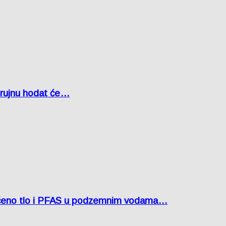
u rujnu hodat će…
ćeno tlo i PFAS u podzemnim vodama…