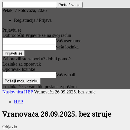
Petak, 7 kolovoza, 2026
Registracija / Prijava
Prijaviti se
Dobrodošli! Prijavite se na svoj račun
Vaš username
vaša lozinka
Zaboravili ste zaporku? dobiti pomoć
Lozinka za oporavak
Oporavak lozinke
Vaš e-mail
Lozinka će se vam biti poslana e-poštom.
Naslovnica
HEP
Vranovača 26.09.2025. bez struje
HEP
Vranovača 26.09.2025. bez struje
Objavio