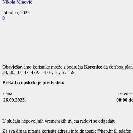
Nikola Mraović
-
24 rujna, 2025
0
Obavještavamo korisnike mreže s područja
Korenice
da će zbog plani
34, 36, 37, 47, 47A – 47H, 51, 55 i 59.
Prekid u opskrbi je predviđen:
dana
u vreme
26.09.2025.
08:00 do
U slučaju nepovoljnih vremenskih uvjeta radovi se odgađaju.
Za sva druga pitanja koristite adresu info.dpgospic@hep.hr ili telefo