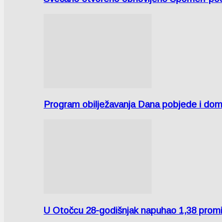
Program obilježavanja Dana pobjede i domov
U Otočcu 28-godišnjak napuhao 1,38 promi