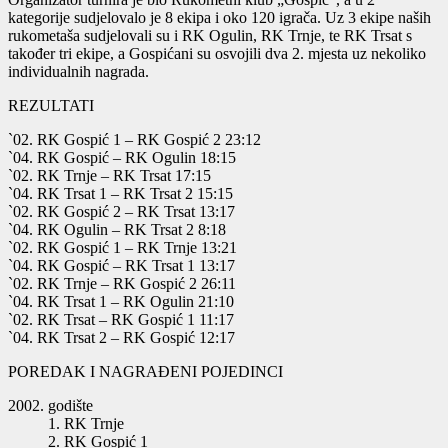
kategorije sudjelovalo je 8 ekipa i oko 120 igrača. Uz 3 ekipe naših
rukometaša sudjelovali su i RK Ogulin, RK Trnje, te RK Trsat s
također tri ekipe, a Gospićani su osvojili dva 2. mjesta uz nekoliko
individualnih nagrada.
REZULTATI
`02. RK Gospić 1 – RK Gospić 2 23:12
`04. RK Gospić – RK Ogulin 18:15
`02. RK Trnje – RK Trsat 17:15
`04. RK Trsat 1 – RK Trsat 2 15:15
`02. RK Gospić 2 – RK Trsat 13:17
`04. RK Ogulin – RK Trsat 2 8:18
`02. RK Gospić 1 – RK Trnje 13:21
`04. RK Gospić – RK Trsat 1 13:17
`02. RK Trnje – RK Gospić 2 26:11
`04. RK Trsat 1 – RK Ogulin 21:10
`02. RK Trsat – RK Gospić 1 11:17
`04. RK Trsat 2 – RK Gospić 12:17
POREDAK I NAGRAĐENI POJEDINCI
godište
1. RK Trnje
2. RK Gospić 1