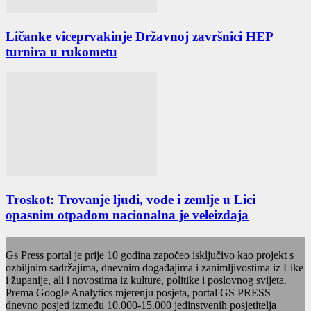
Ličanke viceprvakinje Državnoj završnici HEP
turnira u rukometu
Troskot: Trovanje ljudi, vode i zemlje u Lici
opasnim otpadom nacionalna je veleizdaja
Gs Press portal je prije 10 godina započeo isključivo kao projekt s
ozbiljnim sadržajima, dnevnim događajima i zanimljivostima iz Like
i županije, ali i novostima iz kulture, politike i poslovnog svijeta.
Prema Google Analytics mjerenju posjeta, portal GS PRESS
dnevno posjeti između 10.000-15.000 jedinstvenih posjetitelja