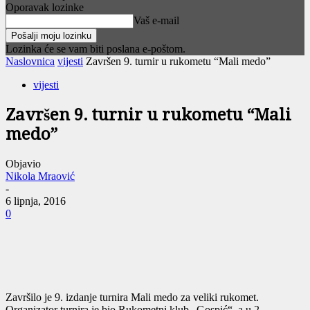
Oporavak lozinke
Vaš e-mail
Lozinka će se vam biti poslana e-poštom.
Naslovnica
vijesti
Završen 9. turnir u rukometu “Mali medo”
vijesti
Završen 9. turnir u rukometu “Mali
medo”
Objavio
Nikola Mraović
-
6 lipnja, 2016
0
Završilo je 9. izdanje turnira Mali medo za veliki rukomet.
Organizator turnira je bio Rukometni klub „Gospić“, a u 2