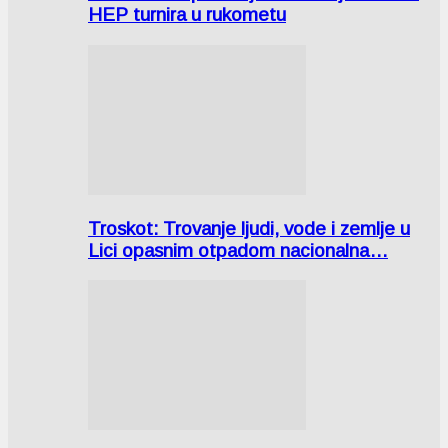
HEP turnira u rukometu
Troskot: Trovanje ljudi, vode i zemlje u
Lici opasnim otpadom nacionalna…