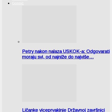
Gospić
Petry nakon nalaza USKOK-a: Odgovarati
moraju svi, od najniže do najviše…
Ličanke viceprvakinje Državnoj završnici