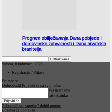
Program obilježavanja Dana pobjede i
domovinske zahvalnosti i Dana hrvatskih
branitelja
Subota, 8 kolovoza, 2026
Registracija / Prijava
Prijaviti se
Dobrodošli! Prijavite se na svoj račun
Vaš username
vaša lozinka
Zaboravili ste zaporku? dobiti pomoć
Lozinka za oporavak