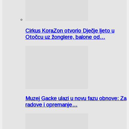
Cirkus KoraZon otvorio Dječje ljeto u
Otočcu uz žonglere, balone od…
Muzej Gacke ulazi u novu fazu obnove: Za
radove i opremanje…