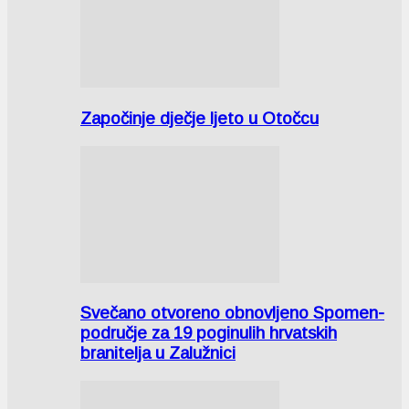
Započinje dječje ljeto u Otočcu
Svečano otvoreno obnovljeno Spomen-
područje za 19 poginulih hrvatskih
branitelja u Zalužnici