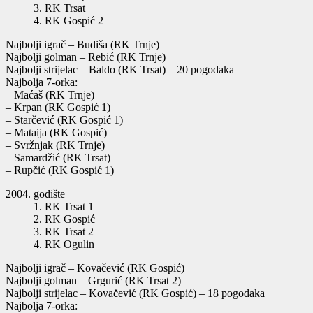
3. RK Trsat
4. RK Gospić 2
Najbolji igrač – Budiša (RK Trnje)
Najbolji golman – Rebić (RK Trnje)
Najbolji strijelac – Baldo (RK Trsat) – 20 pogodaka
Najbolja 7-orka:
– Maćaš (RK Trnje)
– Krpan (RK Gospić 1)
– Starčević (RK Gospić 1)
– Mataija (RK Gospić)
– Svržnjak (RK Trnje)
– Samardžić (RK Trsat)
– Rupčić (RK Gospić 1)
godište
1. RK Trsat 1
2. RK Gospić
3. RK Trsat 2
4. RK Ogulin
Najbolji igrač – Kovačević (RK Gospić)
Najbolji golman – Grgurić (RK Trsat 2)
Najbolji strijelac – Kovačević (RK Gospić) – 18 pogodaka
Najbolja 7-orka: