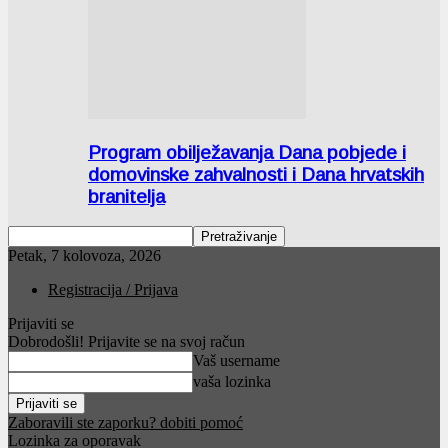
Program obilježavanja Dana pobjede i
domovinske zahvalnosti i Dana hrvatskih
branitelja
Petak, 7 kolovoza, 2026
Registracija / Prijava
Prijaviti se
Dobrodošli! Prijavite se na svoj račun
Vaš username
vaša lozinka
Zaboravili ste zaporku? dobiti pomoć
Lozinka za oporavak