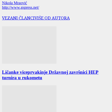
Nikola Mraović
http://www.gspress.net/
VEZANI ČLANCI
VIŠE OD AUTORA
Ličanke viceprvakinje Državnoj završnici HEP
turnira u rukometu