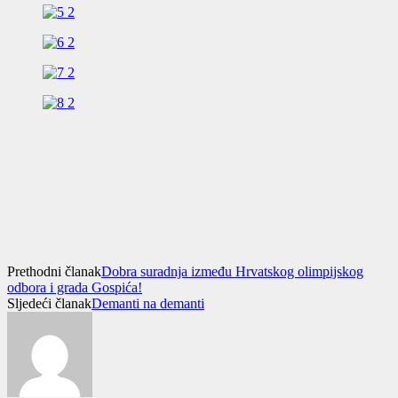
Prethodni članak
Dobra suradnja između Hrvatskog olimpijskog
odbora i grada Gospića!
Sljedeći članak
Demanti na demanti