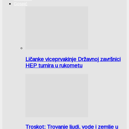
Gospić
Ličanke viceprvakinje Državnoj završnici
HEP turnira u rukometu
Troskot: Trovanje ljudi, vode i zemlje u