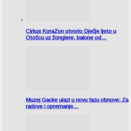
Cirkus KoraZon otvorio Dječje ljeto u
Otočcu uz žonglere, balone od…
Muzej Gacke ulazi u novu fazu obnove: Za
radove i opremanje…