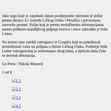
Jako jugo koje je zapuhalo danas poslijepodne okrenulo je požar
prema dionici A1 između Ličkog Osika i Perušića i privremeno
zatvorilo promet. Požar koji je prema neslužbenim informacijama
nastao prilikom nepažljivog paljenja korova i trave zahvatilo je brdo
Lisinu.
Na terenu smo zatekli vatrogasce iz Gospića koji su pokušavali
neutralizirati vatru na poljima u blizini Ličkog Osika. Područje brda
Lisine vatrogascima je nedostupno zbog mina, a tijekom dana čulo
se desetak detonacija.
Gs Press / Nikola Mraović
1
od 8