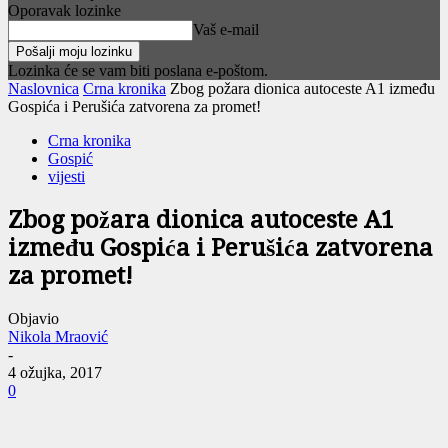
Oporavak lozinke
Vaš e-mail
Lozinka će se vam biti poslana e-poštom.
Naslovnica
Crna kronika
Zbog požara dionica autoceste A1 između
Gospića i Perušića zatvorena za promet!
Crna kronika
Gospić
vijesti
Zbog požara dionica autoceste A1
između Gospića i Perušića zatvorena
za promet!
Objavio
Nikola Mraović
-
4 ožujka, 2017
0