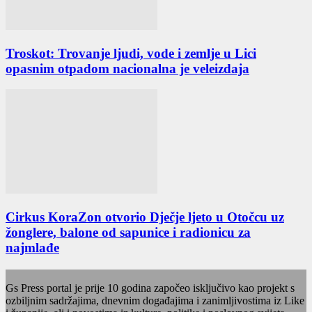
Troskot: Trovanje ljudi, vode i zemlje u Lici
opasnim otpadom nacionalna je veleizdaja
Cirkus KoraZon otvorio Dječje ljeto u Otočcu uz
žonglere, balone od sapunice i radionicu za
najmlađe
Gs Press portal je prije 10 godina započeo isključivo kao projekt s
ozbiljnim sadržajima, dnevnim događajima i zanimljivostima iz Like