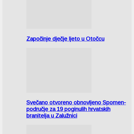
Započinje dječje ljeto u Otočcu
Svečano otvoreno obnovljeno Spomen-
područje za 19 poginulih hrvatskih
branitelja u Zalužnici