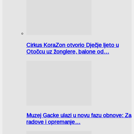
Cirkus KoraZon otvorio Dječje ljeto u
Otočcu uz žonglere, balone od…
Muzej Gacke ulazi u novu fazu obnove: Za
radove i opremanje…