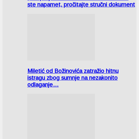
ste napamet, pročitajte stručni dokument
Miletić od Božinovića zatražio hitnu
istragu zbog sumnje na nezakonito
odlaganje…