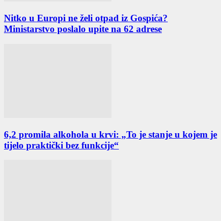
Nitko u Europi ne želi otpad iz Gospića?
Ministarstvo poslalo upite na 62 adrese
6,2 promila alkohola u krvi: „To je stanje u kojem je
tijelo praktički bez funkcije“