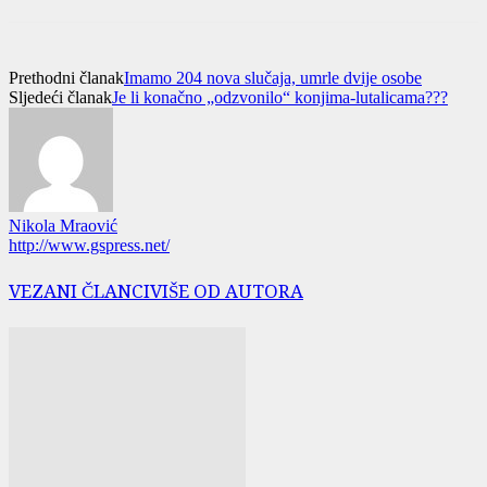
Prethodni članak
Imamo 204 nova slučaja, umrle dvije osobe
Sljedeći članak
Je li konačno „odzvonilo“ konjima-lutalicama???
Nikola Mraović
http://www.gspress.net/
VEZANI ČLANCI
VIŠE OD AUTORA