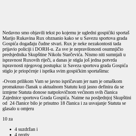
Nedavno smo objavili tekst po kojemu je ugledni gospićiki sportaš
Marijo Rukavina Rux obznanio kako se u Savezu sportova grada
Gospića događaju čudne stvari. Rux je neke nezakontosti tada
prijavio policiji i DORH-u. Za sve je nepravilonosti osumnjičio
predsjednika Skupštine Nikolu Starčevića. Nismo niti sumnjali u
ispravnost Ruxovih riječi, a danas je stigla još jedna potvrda
ispravnosti njegovog postupka: iz Saveza sportova grada Gospića
stiglo je priopćenje i isprika svim gospićkim sportašima:
-Ovom prilikom Vam se javno ispričavam jer nam je omaškom
promaknuo članak u aktualnom Statutu koji jasno definira da se
izmjene Statuta donose natpolovičnom većinom svih članica
Zajednice sportova Grada Gospića. Naime na posljednjoj Skupštini
od 24 članice bilo je prisutno 18 članica i za usvajanje Statuta se
glasalo u omjeru
10 za
4 suzdržan i
4 protiv