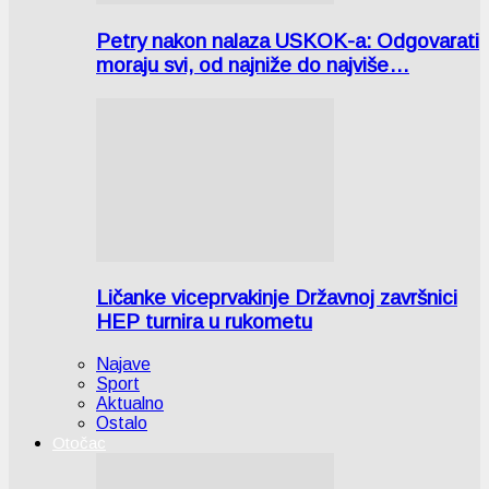
Petry nakon nalaza USKOK-a: Odgovarati
moraju svi, od najniže do najviše…
Ličanke viceprvakinje Državnoj završnici
HEP turnira u rukometu
Najave
Sport
Aktualno
Ostalo
Otočac