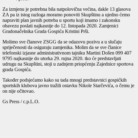
Za izmjenu je potrebna bila natpolovična većina, dakle 13 glasova
ZA pa iz istog razloga moramo ponoviti Skupštinu a ujedno ćemo
napraviti plan javnih potreba u sportu koji imamo i zakonsku
obavezu poslati najkasnije do 12. listopada 2020. Zamjenici
Gradonačelnika Grada Gospića Kristini Prši.
Molimo sve članove ZSGG da se odazovu pozivu a u slučaju
spriječenosti da osiguraju zamjenika. Molim da se sve članice
telefonski izjasne administrativnom tajniku Martini Došen 099 407
9795 najkasnije do utorka 29. rujna 2020. tko će predstavljati
udrugu na Skupštini, stoji u zadnjem priopćenju Zajednice sportova
grada Gospića.
Također podsjećamo kako su tada mnogi predstavnici gospićkih
sportskih klubova javno tražili ostavku Nikole Starčevića, o čemu je
on nije očitovao.
Gs Press / c.p.L.O.