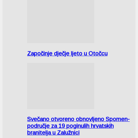
Započinje dječje ljeto u Otočcu
Svečano otvoreno obnovljeno Spomen-
područje za 19 poginulih hrvatskih
branitelja u Zalužnici