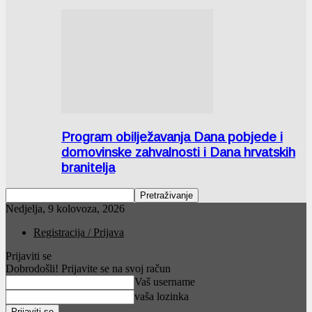
Program obilježavanja Dana pobjede i
domovinske zahvalnosti i Dana hrvatskih
branitelja
Nedjelja, 9 kolovoza, 2026
Registracija / Prijava
Prijaviti se
Dobrodošli! Prijavite se na svoj račun
Vaš username
vaša lozinka