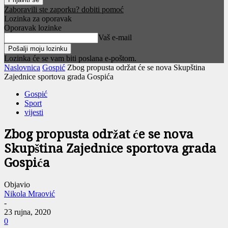
Zaboravili ste zaporku? dobiti pomoć
Lozinka za oporavak
Oporavak lozinke
Vaš e-mail
Lozinka će se vam biti poslana e-poštom.
Naslovnica
Gospić
Zbog propusta održat će se nova Skupština
Zajednice sportova grada Gospića
Gospić
Sport
vijesti
Zbog propusta održat će se nova
Skupština Zajednice sportova grada
Gospića
Objavio
Nikola Mraović
-
23 rujna, 2020
0