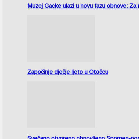
Muzej Gacke ulazi u novu fazu obnove: Za
Započinje dječje ljeto u Otočcu
Svečano otvoreno obnovljeno Spomen-područ