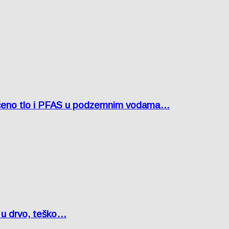
ćeno tlo i PFAS u podzemnim vodama…
o u drvo, teško…