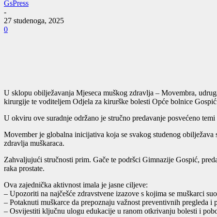
GsPress
-
27 studenoga, 2025
0
U sklopu obilježavanja Mjeseca muškog zdravlja – Movembra, udruga “
kirurgije te voditeljem Odjela za kirurške bolesti Opće bolnice Gospić
U okviru ove suradnje održano je stručno predavanje posvećeno temi ra
Movember je globalna inicijativa koja se svakog studenog obilježava s 
zdravlja muškaraca.
Zahvaljujući stručnosti prim. Gače te podršci Gimnazije Gospić, pred
raka prostate.
Ova zajednička aktivnost imala je jasne ciljeve:
– Upozoriti na najčešće zdravstvene izazove s kojima se muškarci suoča
– Potaknuti muškarce da prepoznaju važnost preventivnih pregleda i p
– Osvijestiti ključnu ulogu edukacije u ranom otkrivanju bolesti i pobo