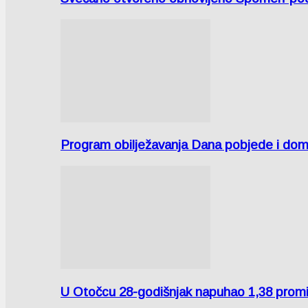
Program obilježavanja Dana pobjede i domov
U Otočcu 28-godišnjak napuhao 1,38 promi