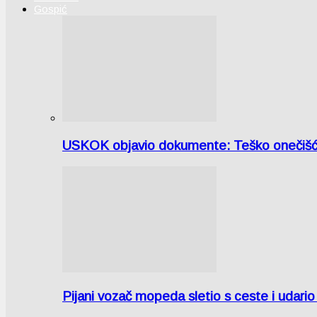
Gospić
USKOK objavio dokumente: Teško onečiš
Pijani vozač mopeda sletio s ceste i udari