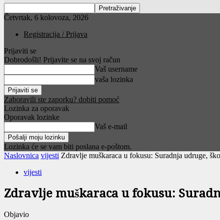
Četvrtak, 6 kolovoza, 2026
Registracija / Prijava
Prijaviti se
Dobrodošli! Prijavite se na svoj račun
Vaš username
vaša lozinka
Zaboravili ste zaporku? dobiti pomoć
Lozinka za oporavak
Oporavak lozinke
Vaš e-mail
Lozinka će se vam biti poslana e-poštom.
Naslovnica
vijesti
Zdravlje muškaraca u fokusu: Suradnja udruge, šk
vijesti
Zdravlje muškaraca u fokusu: Suradn
Objavio