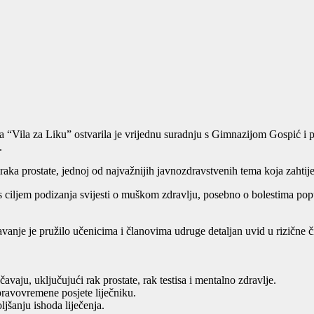
Vila za Liku” ostvarila je vrijednu suradnju s Gimnazijom Gospić i p
.
ka prostate, jednoj od najvažnijih javnozdravstvenih tema koja zahtijev
ciljem podizanja svijesti o muškom zdravlju, posebno o bolestima poput r
avanje je pružilo učenicima i članovima udruge detaljan uvid u rizične 
vaju, uključujući rak prostate, rak testisa i mentalno zdravlje.
ravovremene posjete liječniku.
ljšanju ishoda liječenja.