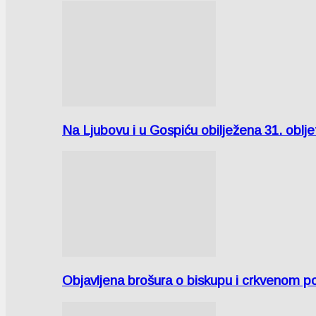
Na Ljubovu i u Gospiću obilježena 31. oblj
Objavljena brošura o biskupu i crkvenom po