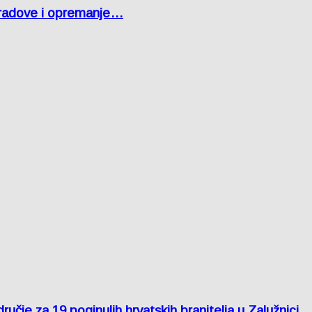
 radove i opremanje…
je za 19 poginulih hrvatskih branitelja u Zalužnici