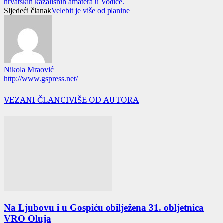
hrvatskih kazališnih amatera u Vodice.
Sljedeći članak
Velebit je više od planine
Nikola Mraović
http://www.gspress.net/
VEZANI ČLANCI
VIŠE OD AUTORA
Na Ljubovu i u Gospiću obilježena 31. obljetnica
VRO Oluja