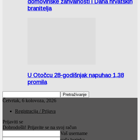
domovinske zahvalnosti i Dana hrvatskih
branitelja
U Otočcu 28-godišnjak napuhao 1,38
promila
Četvrtak, 6 kolovoza, 2026
Registracija / Prijava
Prijaviti se
Dobrodošli! Prijavite se na svoj račun
Vaš username
vaša lozinka