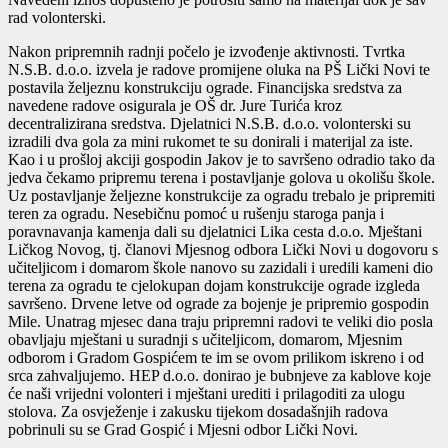
rad volonterski.
Nakon pripremnih radnji počelo je izvođenje aktivnosti. Tvrtka
N.S.B. d.o.o. izvela je radove promijene oluka na PŠ Lički Novi te
postavila željeznu konstrukciju ograde. Financijska sredstva za
navedene radove osigurala je OŠ dr. Jure Turića kroz
decentralizirana sredstva. Djelatnici N.S.B. d.o.o. volonterski su
izradili dva gola za mini rukomet te su donirali i materijal za iste.
Kao i u prošloj akciji gospodin Jakov je to savršeno odradio tako da
jedva čekamo pripremu terena i postavljanje golova u okolišu škole.
Uz postavljanje željezne konstrukcije za ogradu trebalo je pripremiti
teren za ogradu. Nesebičnu pomoć u rušenju staroga panja i
poravnavanja kamenja dali su djelatnici Lika cesta d.o.o. Mještani
Ličkog Novog, tj. članovi Mjesnog odbora Lički Novi u dogovoru s
učiteljicom i domarom škole nanovo su zazidali i uredili kameni dio
terena za ogradu te cjelokupan dojam konstrukcije ograde izgleda
savršeno. Drvene letve od ograde za bojenje je pripremio gospodin
Mile. Unatrag mjesec dana traju pripremni radovi te veliki dio posla
obavljaju mještani u suradnji s učiteljicom, domarom, Mjesnim
odborom i Gradom Gospićem te im se ovom prilikom iskreno i od
srca zahvaljujemo. HEP d.o.o. donirao je bubnjeve za kablove koje
će naši vrijedni volonteri i mještani urediti i prilagoditi za ulogu
stolova. Za osvježenje i zakusku tijekom dosadašnjih radova
pobrinuli su se Grad Gospić i Mjesni odbor Lički Novi.