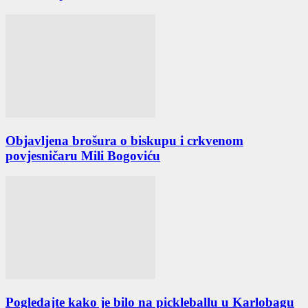
Objavljena brošura o biskupu i crkvenom
povjesničaru Mili Bogoviću
Pogledajte kako je bilo na pickleballu u Karlobagu