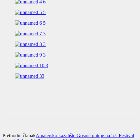
Prethodni članak
Amatersko kazalište Gospić putuje na 57. Festival