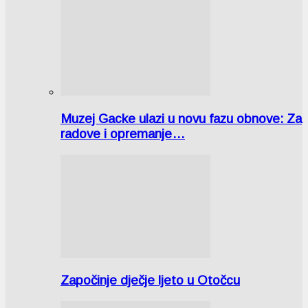
Muzej Gacke ulazi u novu fazu obnove: Za
radove i opremanje…
Započinje dječje ljeto u Otočcu