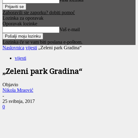
Zaboravili ste zaporku? dobiti pomoć
Lozinka za oporavak
Oporavak lozinke
Vaš e-mail
Lozinka će se vam biti poslana e-poštom.
Naslovnica
vijesti
„Zeleni park Gradina“
vijesti
„Zeleni park Gradina“
Objavio
Nikola Mraović
-
25 svibnja, 2017
0