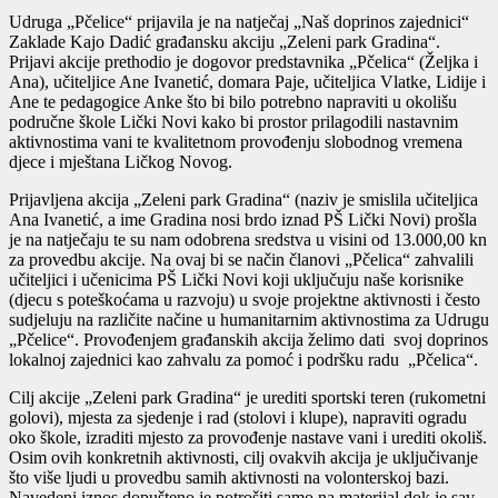
Udruga „Pčelice“ prijavila je na natječaj „Naš doprinos zajednici“
Zaklade Kajo Dadić građansku akciju „Zeleni park Gradina“.
Prijavi akcije prethodio je dogovor predstavnika „Pčelica“ (Željka i
Ana), učiteljice Ane Ivanetić, domara Paje, učiteljica Vlatke, Lidije i
Ane te pedagogice Anke što bi bilo potrebno napraviti u okolišu
područne škole Lički Novi kako bi prostor prilagodili nastavnim
aktivnostima vani te kvalitetnom provođenju slobodnog vremena
djece i mještana Ličkog Novog.
Prijavljena akcija „Zeleni park Gradina“ (naziv je smislila učiteljica
Ana Ivanetić, a ime Gradina nosi brdo iznad PŠ Lički Novi) prošla
je na natječaju te su nam odobrena sredstva u visini od 13.000,00 kn
za provedbu akcije. Na ovaj bi se način članovi „Pčelica“ zahvalili
učiteljici i učenicima PŠ Lički Novi koji uključuju naše korisnike
(djecu s poteškoćama u razvoju) u svoje projektne aktivnosti i često
sudjeluju na različite načine u humanitarnim aktivnostima za Udrugu
„Pčelice“. Provođenjem građanskih akcija želimo dati svoj doprinos
lokalnoj zajednici kao zahvalu za pomoć i podršku radu „Pčelica“.
Cilj akcije „Zeleni park Gradina“ je urediti sportski teren (rukometni
golovi), mjesta za sjedenje i rad (stolovi i klupe), napraviti ogradu
oko škole, izraditi mjesto za provođenje nastave vani i urediti okoliš.
Osim ovih konkretnih aktivnosti, cilj ovakvih akcija je uključivanje
što više ljudi u provedbu samih aktivnosti na volonterskoj bazi.
Navedeni iznos dopušteno je potrošiti samo na materijal dok je sav