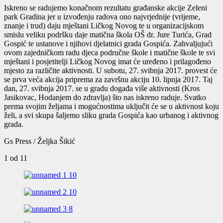
Iskreno se radujemo konačnom rezultatu građanske akcije Zeleni
park Gradina jer u izvođenju radova ono najvrjednije (vrijeme,
znanje i trud) daju mještani Ličkog Novog te u organizacijskom
smislu veliku podršku daje matična škola OŠ dr. Jure Turića, Grad
Gospić te ustanove i njihovi djelatnici grada Gospića. Zahvaljujući
ovom zajedničkom radu djeca područne škole i matične škole te svi
mještani i posjetitelji Ličkog Novog imat će uređeno i prilagođeno
mjesto za različite aktivnosti. U subotu, 27. svibnja 2017. provest će
se prva veća akcija priprema za završnu akciju 10. lipnja 2017. Taj
dan, 27. svibnja 2017. se u gradu događa više aktivnosti (Kros
Jasikovac, Hodanjem do zdravlja) što nas iskreno raduje. Svatko
prema svojim željama i mogućnostima uključit će se u aktivnost koju
želi, a svi skupa šaljemo sliku grada Gospića kao urbanog i aktivnog
grada.
Gs Press / Željka Šikić
1
od 11