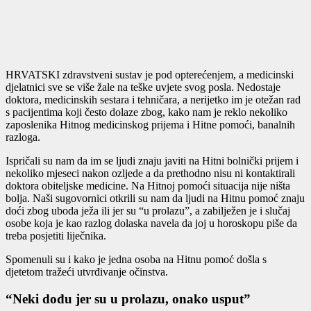
HRVATSKI zdravstveni sustav je pod opterećenjem, a medicinski
djelatnici sve se više žale na teške uvjete svog posla. Nedostaje
doktora, medicinskih sestara i tehničara, a nerijetko im je otežan rad
s pacijentima koji često dolaze zbog, kako nam je reklo nekoliko
zaposlenika Hitnog medicinskog prijema i Hitne pomoći, banalnih
razloga.
Ispričali su nam da im se ljudi znaju javiti na Hitni bolnički prijem i
nekoliko mjeseci nakon ozljede a da prethodno nisu ni kontaktirali
doktora obiteljske medicine. Na Hitnoj pomoći situacija nije ništa
bolja. Naši sugovornici otkrili su nam da ljudi na Hitnu pomoć znaju
doći zbog uboda ježa ili jer su “u prolazu”, a zabilježen je i slučaj
osobe koja je kao razlog dolaska navela da joj u horoskopu piše da
treba posjetiti liječnika.
Spomenuli su i kako je jedna osoba na Hitnu pomoć došla s
djetetom tražeći utvrđivanje očinstva.
“Neki dođu jer su u prolazu, onako usput”