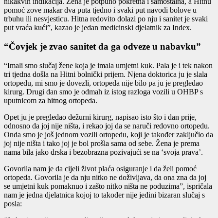
nikakvih indikacija. Žena je potpuno pokretna i samostalna, a Hitnu
pomoć zove makar dva puta tjedno i svaki put navodi bolove u
trbuhu ili nesvjesticu. Hitna redovito dolazi po nju i sanitet je svaki
put vraća kući”, kazao je jedan medicinski djelatnik za Index.
“Čovjek je zvao sanitet da ga odveze u nabavku”
“Imali smo slučaj žene koja je imala umjetni kuk. Pala je i tek nakon
tri tjedna došla na Hitni bolnički prijem. Njena doktorica ju je slala
ortopedu, mi smo je dovezli, ortopeda nije bilo pa ju je pregledao
kirurg. Drugi dan smo je odmah iz istog razloga vozili u OHBP s
uputnicom za hitnog ortopeda.
Opet ju je pregledao dežurni kirurg, napisao isto što i dan prije,
odnosno da joj nije ništa, i rekao joj da se naruči redovno ortopedu.
Onda smo je još jednom vozili ortopedu, koji je također zaključio da
joj nije ništa i tako joj je bol prošla sama od sebe. Žena je prema
nama bila jako drska i bezobrazna pozivajući se na ‘svoja prava’.
Govorila nam je da cijeli život plaća osiguranje i da želi pomoć
ortopeda. Govorila je da nju nitko ne doživljava, da ona zna da joj
se umjetni kuk pomaknuo i zašto nitko ništa ne poduzima”, ispričala
nam je jedna djelatnica kojoj to također nije jedini bizaran slučaj s
posla: