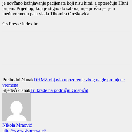
je novčano kažnjavanje pacijenata koji nisu hitni, a opterećuju Hitni
prijem. Prijedlog, koji je stigao do sabora, nije prošao jer je u
međuvremenu pala vlada Tihomira Oreškovića.
Gs Press / index.hr
Prethodni članak
DHMZ objavio upozorenje zbog nagle promjene
vremena
Sljedeći članak
Tri krađe na području Gospića!
Nikola Mraović
http://www.gspress.net/