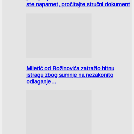
ste napamet, pročitajte stručni dokument
Miletić od Božinovića zatražio hitnu
istragu zbog sumnje na nezakonito
odlaganje…