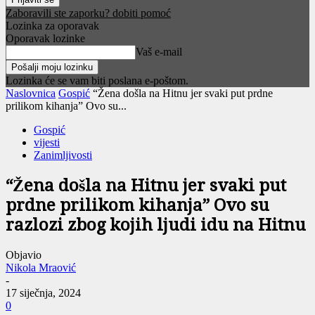
Zaboravili ste zaporku? dobiti pomoć
Lozinka za oporavak
Oporavak lozinke
Vaš e-mail
Lozinka će se vam biti poslana e-poštom.
Naslovnica
Gospić
“Žena došla na Hitnu jer svaki put prdne
prilikom kihanja” Ovo su...
Gospić
vijesti
Zanimljivosti
“Žena došla na Hitnu jer svaki put
prdne prilikom kihanja” Ovo su
razlozi zbog kojih ljudi idu na Hitnu
Objavio
Nikola Mraović
-
17 siječnja, 2024
0