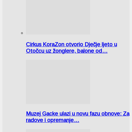
Cirkus KoraZon otvorio Dječje ljeto u
Otočcu uz žonglere, balone od…
Muzej Gacke ulazi u novu fazu obnove: Za
radove i opremanje…