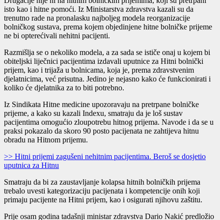
Drugačije nije ni na hitnim bolničkim prijemima, koji su pretrpani
isto kao i hitne pomoći. Iz Ministarstva zdravstva kazali su da
trenutno rade na pronalasku najboljeg modela reorganizacije
bolničkog sustava, prema kojem objedinjene hitne bolničke prijeme
ne bi opterećivali nehitni pacijenti.
Razmišlja se o nekoliko modela, a za sada se ističe onaj u kojem bi
obiteljski liječnici pacijentima izdavali uputnice za Hitni bolnički
prijem, kao i trijaža u bolnicama, koja je, prema zdravstvenim
djelatnicima, već prisutna. Jedino je nejasno kako će funkcionirati i
koliko će djelatnika za to biti potrebno.
Iz Sindikata Hitne medicine upozoravaju na pretrpane bolničke
prijeme, a kako su kazali Indexu, smatraju da je loš sustav
pacijentima omogućio zloupotrebu hitnog prijema. Navode i da se u
praksi pokazalo da skoro 90 posto pacijenata ne zahtijeva hitnu
obradu na Hitnom prijemu.
>> Hitni prijemi zagušeni nehitnim pacijentima. Beroš se dosjetio
uputnica za Hitnu
Smatraju da bi za zaustavljanje kolapsa hitnih bolničkih prijema
trebalo uvesti kategorizaciju pacijenata i kompetencije onih koji
primaju pacijente na Hitni prijem, kao i osigurati njihovu zaštitu.
Prije osam godina tadašnji ministar zdravstva Dario Nakić predložio