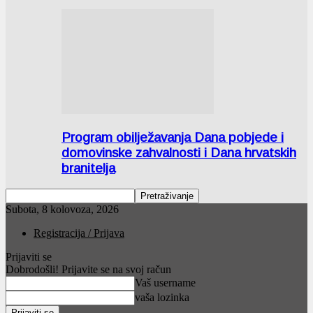
Program obilježavanja Dana pobjede i
domovinske zahvalnosti i Dana hrvatskih
branitelja
Subota, 8 kolovoza, 2026
Registracija / Prijava
Prijaviti se
Dobrodošli! Prijavite se na svoj račun
Vaš username
vaša lozinka