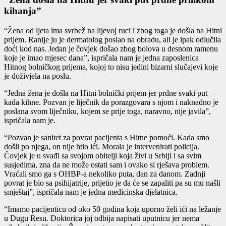
kihanja”
“Žena od ljeta ima svrbež na lijevoj ruci i zbog toga je došla na Hitni
prijem. Ranije ju je dermatolog poslao na obradu, ali je ipak odlučila
doći kod nas. Jedan je čovjek došao zbog bolova u desnom ramenu
koje je imao mjesec dana”, ispričala nam je jedna zaposlenica
Hitnog bolničkog prijema, kojoj to nisu jedini bizarni slučajevi koje
je doživjela na poslu.
“Jedna žena je došla na Hitni bolnički prijem jer prdne svaki put
kada kihne. Pozvan je liječnik da porazgovara s njom i naknadno je
poslana svom liječniku, kojem se prije toga, naravno, nije javila”,
ispričala nam je.
“Pozvan je sanitet za povrat pacijenta s Hitne pomoći. Kada smo
došli po njega, on nije htio ići. Morala je intervenirati policija.
Čovjek je u svađi sa svojom obitelji koja živi u Srbiji i sa svim
susjedima, zna da ne može ostati sam i ovako si rješava problem.
Vraćali smo ga s OHBP-a nekoliko puta, dan za danom. Zadnji
povrat je bio sa psihijatrije, prijetio je da će se zapaliti pa su mu našli
smještaj”, ispričala nam je jedna medicinska djelatnica.
“Imamo pacijenticu od oko 50 godina koja uporno želi ići na ležanje
u Dugu Resu. Doktorica joj odbija napisati uputnicu jer nema