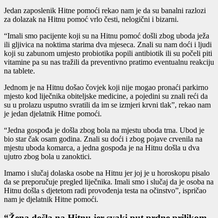
Jedan zaposlenik Hitne pomoći rekao nam je da su banalni razlozi
za dolazak na Hitnu pomoć vrlo česti, nelogični i bizarni.
“Imali smo pacijente koji su na Hitnu pomoć došli zbog uboda ježa
ili gljivica na noktima starima dva mjeseca. Znali su nam doći i ljudi
koji su zabunom umjesto probiotika popili antibiotik ili su počeli piti
vitamine pa su nas tražili da preventivno pratimo eventualnu reakciju
na tablete.
Jednom je na Hitnu došao čovjek koji nije mogao pronaći parkirno
mjesto kod liječnika obiteljske medicine, a pojedini su znali reći da
su u prolazu usputno svratili da im se izmjeri krvni tlak”, rekao nam
je jedan djelatnik Hitne pomoći.
“Jedna gospođa je došla zbog bola na mjestu uboda trna. Ubod je
bio star čak osam godina. Znali su doći i zbog pojave crvenila na
mjestu uboda komarca, a jedna gospođa je na Hitnu došla u dva
ujutro zbog bola u zanoktici.
Imamo i slučaj dolaska osobe na Hitnu jer joj je u horoskopu pisalo
da se preporučuje pregled liječnika. Imali smo i slučaj da je osoba na
Hitnu došla s djetetom radi provođenja testa na očinstvo”, ispričao
nam je djelatnik Hitne pomoći.
“Žena došla na Hitnu jer svaki put prdne prilikom