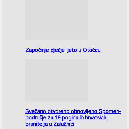
Započinje dječje ljeto u Otočcu
Svečano otvoreno obnovljeno Spomen-
područje za 19 poginulih hrvatskih
branitelja u Zalužnici