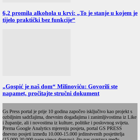
6,2 promila alkohola u krvi: „To je stanje u kojem je
tijelo praktički bez funkcije“
„Gospić je naš dom“ Milinoviću: Govorili ste
napamet, pročitajte stručni dokument
Gs Press portal je prije 10 godina započeo isključivo kao projekt s
ozbiljnim sadržajima, dnevnim događajima i zanimljivostima iz Like
i županije, ali i novostima iz kulture, politike i poslovnog svijeta.
Prema Google Analytics mjerenju posjeta, portal GS PRESS
dnevno posjeti između 10.000-15.000 jedinstvenih posjetitelja
(15.000-30.000 page views dnevno), što nas svrstava među