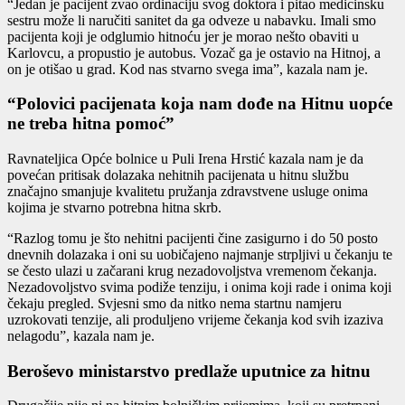
“Jedan je pacijent zvao ordinaciju svog doktora i pitao medicinsku
sestru može li naručiti sanitet da ga odveze u nabavku. Imali smo
pacijenta koji je odglumio hitnoću jer je morao nešto obaviti u
Karlovcu, a propustio je autobus. Vozač ga je ostavio na Hitnoj, a
on je otišao u grad. Kod nas stvarno svega ima”, kazala nam je.
“Polovici pacijenata koja nam dođe na Hitnu uopće
ne treba hitna pomoć”
Ravnateljica Opće bolnice u Puli Irena Hrstić kazala nam je da
povećan pritisak dolazaka nehitnih pacijenata u hitnu službu
značajno smanjuje kvalitetu pružanja zdravstvene usluge onima
kojima je stvarno potrebna hitna skrb.
“Razlog tomu je što nehitni pacijenti čine zasigurno i do 50 posto
dnevnih dolazaka i oni su uobičajeno najmanje strpljivi u čekanju te
se često ulazi u začarani krug nezadovoljstva vremenom čekanja.
Nezadovoljstvo svima podiže tenziju, i onima koji rade i onima koji
čekaju pregled. Svjesni smo da nitko nema startnu namjeru
uzrokovati tenzije, ali produljeno vrijeme čekanja kod svih izaziva
nelagodu”, kazala nam je.
Beroševo ministarstvo predlaže uputnice za hitnu