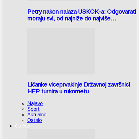
Petry nakon nalaza USKOK-a: Odgovarati
moraju svi, od najniže do najviše…
Ličanke viceprvakinje Državnoj završnici
HEP turnira u rukometu
Najave
Sport
Aktualno
Ostalo
Otočac