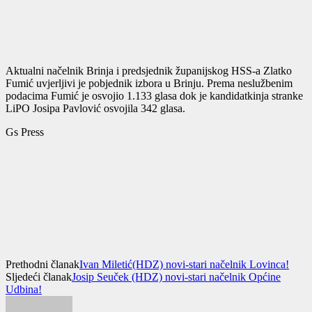
Aktualni načelnik Brinja i predsjednik županijskog HSS-a Zlatko
Fumić uvjerljivi je pobjednik izbora u Brinju. Prema neslužbenim
podacima Fumić je osvojio 1.133 glasa dok je kandidatkinja stranke
LiPO Josipa Pavlović osvojila 342 glasa.
Gs Press
Prethodni članak
Ivan Miletić(HDZ) novi-stari načelnik Lovinca!
Sljedeći članak
Josip Seuček (HDZ) novi-stari načelnik Općine
Udbina!