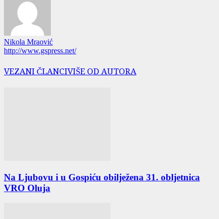
Nikola Mraović
http://www.gspress.net/
VEZANI ČLANCI
VIŠE OD AUTORA
Na Ljubovu i u Gospiću obilježena 31. obljetnica
VRO Oluja