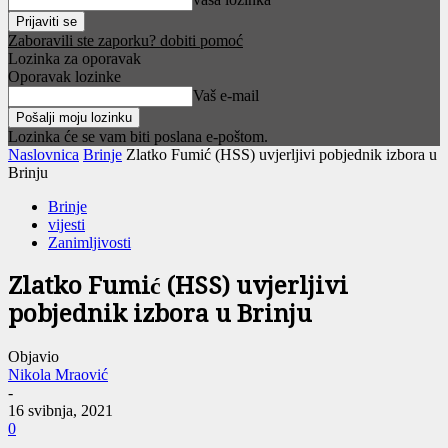
Zaboravili ste zaporku? dobiti pomoć
Lozinka za oporavak
Oporavak lozinke
Vaš e-mail
Lozinka će se vam biti poslana e-poštom.
Naslovnica
Brinje
Zlatko Fumić (HSS) uvjerljivi pobjednik izbora u
Brinju
Brinje
vijesti
Zanimljivosti
Zlatko Fumić (HSS) uvjerljivi
pobjednik izbora u Brinju
Objavio
Nikola Mraović
-
16 svibnja, 2021
0