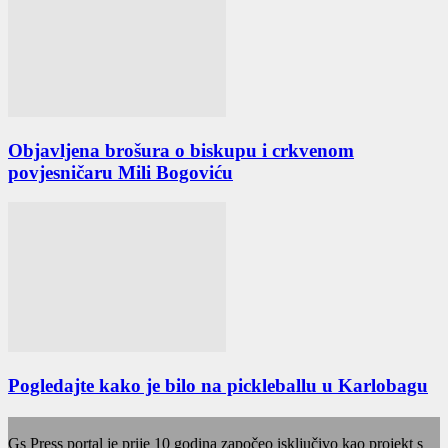
Objavljena brošura o biskupu i crkvenom
povjesničaru Mili Bogoviću
Pogledajte kako je bilo na pickleballu u Karlobagu
Gs Press portal je prije 10 godina započeo isključivo kao projekt s