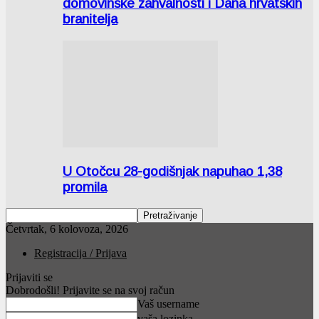
domovinske zahvalnosti i Dana hrvatskih
branitelja
U Otočcu 28-godišnjak napuhao 1,38
promila
Četvrtak, 6 kolovoza, 2026
Registracija / Prijava
Prijaviti se
Dobrodošli! Prijavite se na svoj račun
Vaš username
vaša lozinka