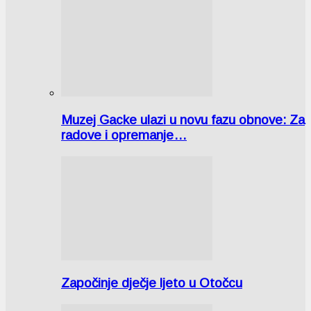
Muzej Gacke ulazi u novu fazu obnove: Za
radove i opremanje…
Započinje dječje ljeto u Otočcu