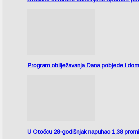
Program obilježavanja Dana pobjede i domov
U Otočcu 28-godišnjak napuhao 1,38 promi