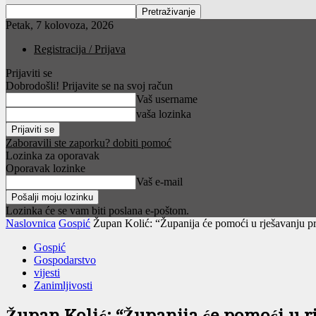
Petak, 7 kolovoza, 2026
Registracija / Prijava
Prijaviti se
Dobrodošli! Prijavite se na svoj račun
Vaš username
vaša lozinka
Zaboravili ste zaporku? dobiti pomoć
Lozinka za oporavak
Oporavak lozinke
Vaš e-mail
Lozinka će se vam biti poslana e-poštom.
Naslovnica
Gospić
Župan Kolić: “Županija će pomoći u rješavanju p
Gospić
Gospodarstvo
vijesti
Zanimljivosti