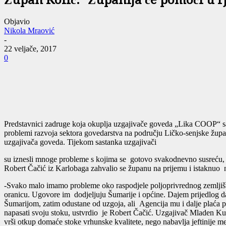
Župan Kolić: “Županija će pomoći u 
Objavio
Nikola Mraović
-
22 veljače, 2017
0
Predstavnici zadruge koja okuplja uzgajivače goveda „Lika COOP“ sa
problemi razvoja sektora govedarstva na području Ličko-senjske župa
uzgajivača goveda. Tijekom sastanka uzgajivači
su iznesli mnoge probleme s kojima se gotovo svakodnevno susreću, p
Robert Čačić iz Karlobaga zahvalio se županu na prijemu i istaknuo
-Svako malo imamo probleme oko raspodjele poljoprivrednog zemljišta
oranicu. Ugovore im dodjeljuju Šumarije i općine. Dajem prijedlog da
Šumarijom, zatim odustane od uzgoja, ali Agencija mu i dalje plaća po
napasati svoju stoku, ustvrdio je Robert Čačić. Uzgajivač Mladen Ku
vrši otkup domaće stoke vrhunske kvalitete, nego nabavlja jeftinije mes