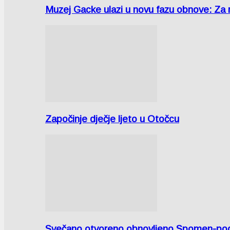
Muzej Gacke ulazi u novu fazu obnove: Za
Započinje dječje ljeto u Otočcu
Svečano otvoreno obnovljeno Spomen-područ