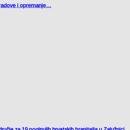
 radove i opremanje…
je za 19 poginulih hrvatskih branitelja u Zalužnici