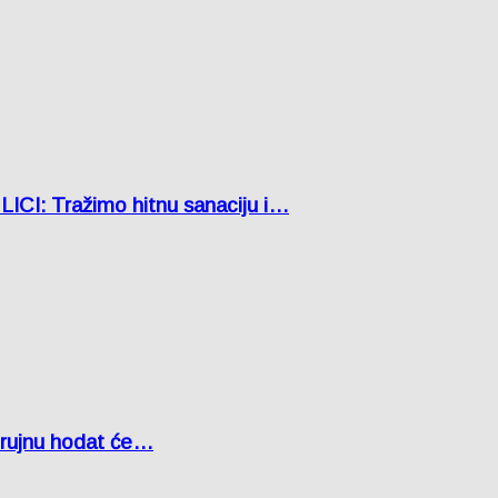
: Tražimo hitnu sanaciju i…
u rujnu hodat će…