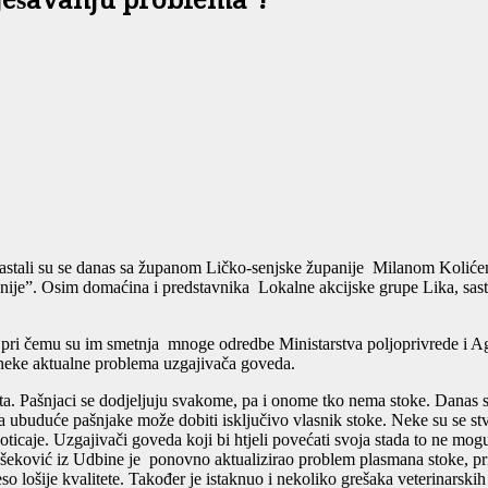
rješavanju problema“!
stali su se danas sa županom Ličko-senjske županije Milanom Kolićem
nije”. Osim domaćina i predstavnika Lokalne akcijske grupe Lika, sas
ri čemu su im smetnja mnoge odredbe Ministarstva poljoprivrede i Agen
 neke aktualne problema uzgajivača goveda.
. Pašnjaci se dodjeljuju svakome, pa i onome tko nema stoke. Danas sk
 ubuduće pašnjake može dobiti isključivo vlasnik stoke. Neke su se stv
ticaje. Uzgajivači goveda koji bi htjeli povećati svoja stada to ne mog
šeković iz Udbine je ponovno aktualizirao problem plasmana stoke, pr
o lošije kvalitete. Također je istaknuo i nekoliko grešaka veterinarskih