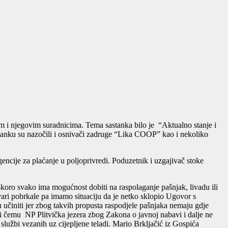
 i njegovim suradnicima. Tema sastanka bilo je “Aktualno stanje i
tanku su nazočili i osnivači zadruge “Lika COOP” kao i nekoliko
cije za plaćanje u poljoprivredi. Poduzetnik i uzgajivač stoke
oro svako ima mogućnost dobiti na raspolaganje pašnjak, livadu ili
ari pobrkale pa imamo situaciju da je netko sklopio Ugovor s
u učiniti jer zbog takvih propusta raspodjele pašnjaka nemaju gdje
i čemu NP Plitvička jezera zbog Zakona o javnoj nabavi i dalje ne
 službi vezanih uz cijepljene teladi. Mario Brkljačić iz Gospića