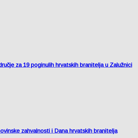
je za 19 poginulih hrvatskih branitelja u Zalužnici
inske zahvalnosti i Dana hrvatskih branitelja