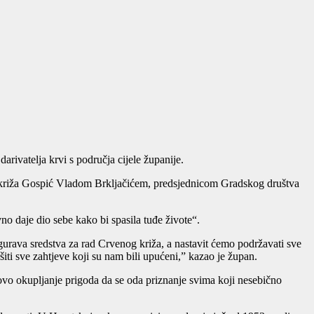
rivatelja krvi s područja cijele županije.
križa Gospić Vladom Brkljačićem, predsjednicom Gradskog društva
no daje dio sebe kako bi spasila tuđe živote“.
gurava sredstva za rad Crvenog križa, a nastavit ćemo podržavati sve
šiti sve zahtjeve koji su nam bili upućeni,” kazao je župan.
ovo okupljanje prigoda da se oda priznanje svima koji nesebično