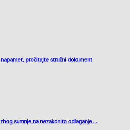
e napamet, pročitajte stručni dokument
agu zbog sumnje na nezakonito odlaganje…