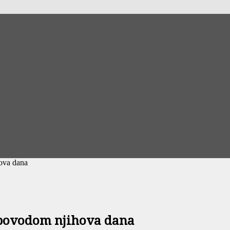
hova dana
 povodom njihova dana