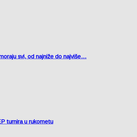
oraju svi, od najniže do najviše…
EP turnira u rukometu