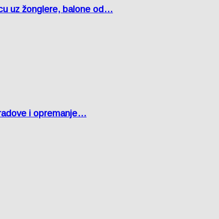
čcu uz žonglere, balone od…
 radove i opremanje…