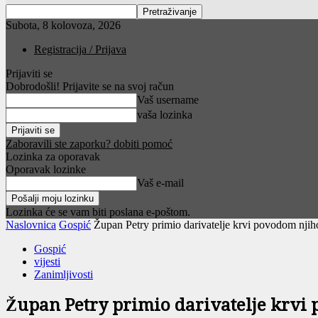
Subota, 8 kolovoza, 2026
Registracija / Prijava
Prijaviti se
Dobrodošli! Prijavite se na svoj račun
Vaš username
vaša lozinka
Zaboravili ste zaporku? dobiti pomoć
Lozinka za oporavak
Oporavak lozinke
Vaš e-mail
Lozinka će se vam biti poslana e-poštom.
Naslovnica
Gospić
Župan Petry primio darivatelje krvi povodom nji
Gospić
vijesti
Zanimljivosti
Župan Petry primio darivatelje krvi