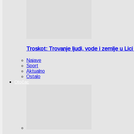
Troskot: Trovanje ljudi, vode i zemlje u 
Najave
Sport
Aktualno
Ostalo
Otočac