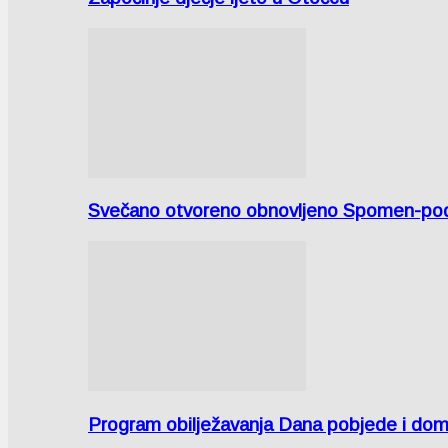
Svečano otvoreno obnovljeno Spomen-područ
Program obilježavanja Dana pobjede i domov