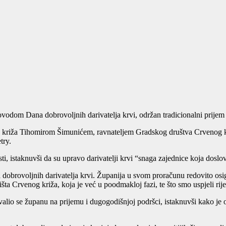
vodom Dana dobrovoljnih darivatelja krvi, održan tradicionalni prijem da
g križa Tihomirom Šimunićem, ravnateljem Gradskog društva Crvenog 
try.
, istaknuvši da su upravo darivatelji krvi “snaga zajednice koja doslov
a dobrovoljnih darivatelja krvi. Županija u svom proračunu redovito osi
išta Crvenog križa, koja je već u poodmakloj fazi, te što smo uspjeli rije
lio se županu na prijemu i dugogodišnjoj podršci, istaknuvši kako je 