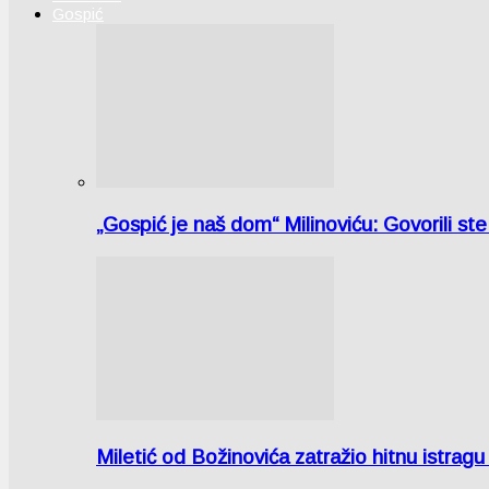
Gospić
„Gospić je naš dom“ Milinoviću: Govorili st
Miletić od Božinovića zatražio hitnu istr