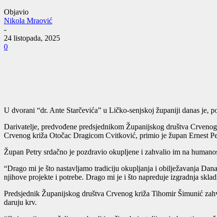
Objavio
Nikola Mraović
-
24 listopada, 2025
0
U dvorani “dr. Ante Starčevića” u Ličko-senjskoj županiji danas je, po
Darivatelje, predvođene predsjednikom Županijskog društva Crveno
Crvenog križa Otočac Dragicom Cvitković, primio je župan Ernest Pe
Župan Petry srdačno je pozdravio okupljene i zahvalio im na humanosti
“Drago mi je što nastavljamo tradiciju okupljanja i obilježavanja Dan
njihove projekte i potrebe. Drago mi je i što napreduje izgradnja sklad
Predsjednik Županijskog društva Crvenog križa Tihomir Šimunić zahva
daruju krv.