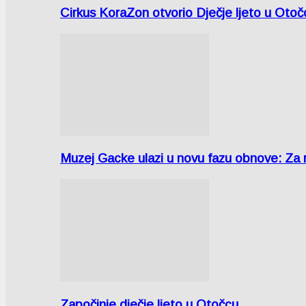
Cirkus KoraZon otvorio Dječje ljeto u Oto
Muzej Gacke ulazi u novu fazu obnove: Za
Započinje dječje ljeto u Otočcu