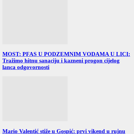
MOST: PFAS U PODZEMNIM VODAMA U LICI:
Tražimo hitnu sanaciju i kazneni progon cijelog
lanca odgovornosti
Mario Valentić stiže u Gospić: prvi vikend u rujnu