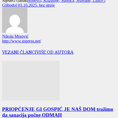
Sljedeći članak
Holjevci, Križpolje, Stajnica, Jezerane, Lipice i
Glibodol 03.10.2025. bez struje
Nikola Mraović
http://www.gspress.net/
VEZANI ČLANCI
VIŠE OD AUTORA
PRIOPĆENJE GI GOSPIĆ JE NAŠ DOM tražimo
da sanacija počne ODMAH