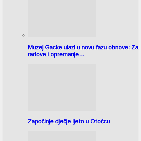
Muzej Gacke ulazi u novu fazu obnove: Za
radove i opremanje…
Započinje dječje ljeto u Otočcu