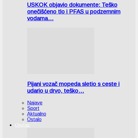
USKOK objavio dokumente: Teško
onečišćeno tlo i PFAS u podzemnim
vodama…
Pijani vozač mopeda sletio s ceste i
udario u drvo, teško…
Najave
Sport
Aktualno
Ostalo
Otočac