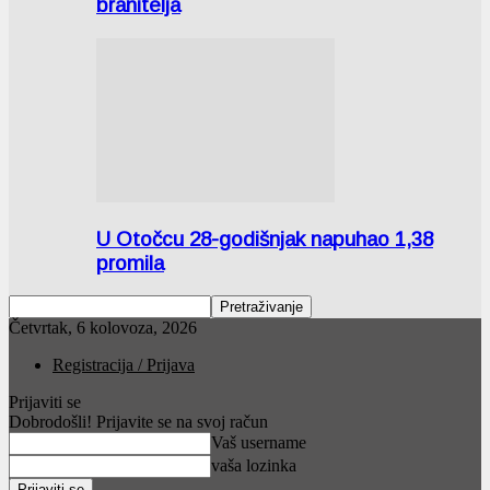
branitelja
U Otočcu 28-godišnjak napuhao 1,38
promila
Četvrtak, 6 kolovoza, 2026
Registracija / Prijava
Prijaviti se
Dobrodošli! Prijavite se na svoj račun
Vaš username
vaša lozinka