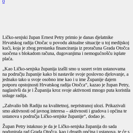
0
Ličko-senjski župan Ernest Petry primio je danas djelatnike
Hrvatskog radija Otočac u povodu aktualne situacije u toj medijskoj
kući, koja je zbog prestanka financiranja iz proračuna Grada Otočca
suočena s blokadom računa, dugovanjima i nemogućnošću isplate
plaća.
„Kao Ličko-senjska županija izašli smo u susret svim ustanovama
na području županije kako bi nastavile svoje poslovno djelovanje, a
jednako tako u svoje osobno ime kao i u ime Županije dajem
potporu opstojnosti Hrvatskog radija Otočca“, kazao je župan Petry,
naglasivši da je i Županija kroz svoje aktivnosti mnogo puta koristila
usluge radija.
„Zahvalio bih Radiju na kvalitetnoj, nepristranoj ulozi. Prikazivali
smo aktivnosti od javnog interesa – aktivnosti i gradova i općina te
ustanova s područja Ličko-senjske županije“, dodao je.
Župan Petry istaknuo je da je Ličko-senjska županija do sada
podupirala rad Grada Otočca, kao i drugih općina i ustanova, te će s