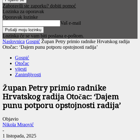
Zaboravili ste zaporku? dobiti pomoć
Lozinka za oporavak
Oporavak lozinke
Vaš e-mail
Lozinka će se vam biti poslana e-poštom.
Naslovnica
Gospić
Župan Petry primio radnike Hrvatskog radija
Otočac: ‘Dajem punu potporu opstojnosti radija’
Gospić
Otočac
vijesti
Zanimljivosti
Župan Petry primio radnike
Hrvatskog radija Otočac: ‘Dajem
punu potporu opstojnosti radija’
Objavio
Nikola Mraović
-
1 listopada, 2025