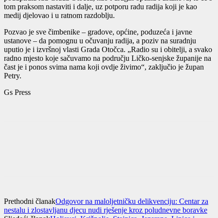
tom praksom nastaviti i dalje, uz potporu radu radija koji je kao
medij djelovao i u ratnom razdoblju.
Pozvao je sve čimbenike – gradove, općine, poduzeća i javne
ustanove – da pomognu u očuvanju radija, a poziv na suradnju
uputio je i izvršnoj vlasti Grada Otočca. „Radio su i obitelji, a svako
radno mjesto koje sačuvamo na području Ličko-senjske županije na
čast je i ponos svima nama koji ovdje živimo“, zaključio je župan
Petry.
Gs Press
Prethodni članak
Odgovor na maloljetničku delikvenciju: Centar za
nestalu i zlostavljanu djecu nudi rješenje kroz poludnevne boravke