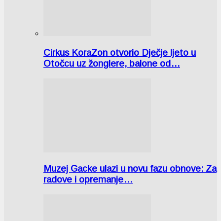
Cirkus KoraZon otvorio Dječje ljeto u
Otočcu uz žonglere, balone od…
Muzej Gacke ulazi u novu fazu obnove: Za
radove i opremanje…