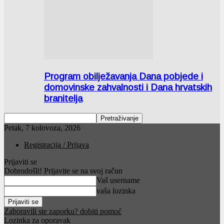
Program obilježavanja Dana pobjede i
domovinske zahvalnosti i Dana hrvatskih
branitelja
Petak, 7 kolovoza, 2026
Registracija / Prijava
Prijaviti se
Dobrodošli! Prijavite se na svoj račun
Vaš username
vaša lozinka
Zaboravili ste zaporku? dobiti pomoć
Lozinka za oporavak