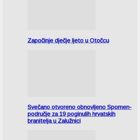
Započinje dječje ljeto u Otočcu
Svečano otvoreno obnovljeno Spomen-
područje za 19 poginulih hrvatskih
branitelja u Zalužnici