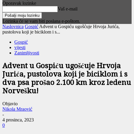
Oporavak lozinke
Vaš e-mail
Lozinka će se vam biti poslana e-poštom.
Naslovnica
Gospić
Advent u Gospiću ugošćuje Hrvoja Jurića,
pustolova koji je biciklom i s...
Gospić
vijesti
Zanimljivosti
Advent u Gospiću ugošćuje Hrvoja
Jurića, pustolova koji je biciklom i s
dva psa prošao 2.100 km kroz ledenu
Norvešku!
Objavio
Nikola Mraović
-
4 prosinca, 2023
0