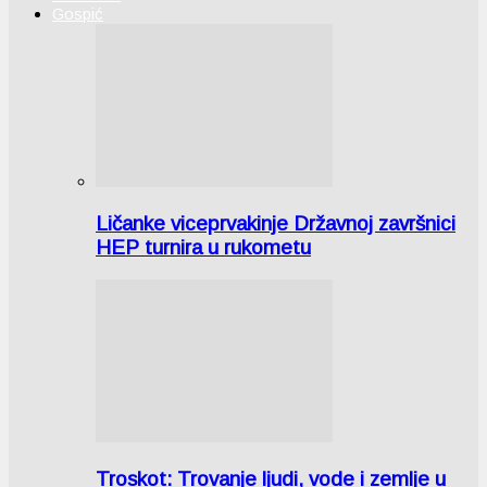
Gospić
Ličanke viceprvakinje Državnoj završnici
HEP turnira u rukometu
Troskot: Trovanje ljudi, vode i zemlje u