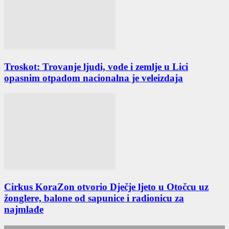
Troskot: Trovanje ljudi, vode i zemlje u Lici
opasnim otpadom nacionalna je veleizdaja
Cirkus KoraZon otvorio Dječje ljeto u Otočcu uz
žonglere, balone od sapunice i radionicu za
najmlađe