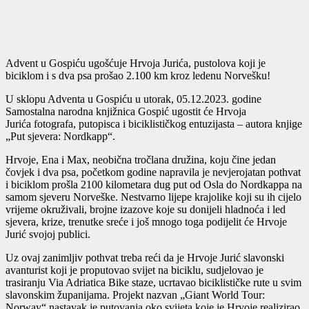
Advent u Gospiću ugošćuje Hrvoja Jurića, pustolova koji je
biciklom i s dva psa prošao 2.100 km kroz ledenu Norvešku!
U sklopu Adventa u Gospiću u utorak, 05.12.2023. godine
Samostalna narodna knjižnica Gospić ugostit će Hrvoja
Jurića fotografa, putopisca i biciklističkog entuzijasta – autora knjige
„Put sjevera: Nordkapp“.
Hrvoje, Ena i Max, neobična tročlana družina, koju čine jedan
čovjek i dva psa, početkom godine napravila je nevjerojatan pothvat
i biciklom prošla 2100 kilometara dug put od Osla do Nordkappa na
samom sjeveru Norveške. Nestvarno lijepe krajolike koji su ih cijelo
vrijeme okruživali, brojne izazove koje su donijeli hladnoća i led
sjevera, krize, trenutke sreće i još mnogo toga podijelit će Hrvoje
Jurić svojoj publici.
Uz ovaj zanimljiv pothvat treba reći da je Hrvoje Jurić slavonski
avanturist koji je proputovao svijet na biciklu, sudjelovao je
trasiranju Via Adriatica Bike staze, ucrtavao biciklističke rute u svim
slavonskim županijama. Projekt nazvan „Giant World Tour:
Norway“ nastavak je putovanja oko svijeta koje je Hrvoje realizirao