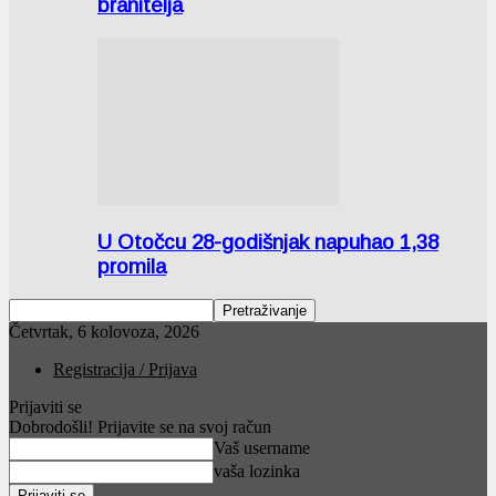
branitelja
U Otočcu 28-godišnjak napuhao 1,38
promila
Četvrtak, 6 kolovoza, 2026
Registracija / Prijava
Prijaviti se
Dobrodošli! Prijavite se na svoj račun
Vaš username
vaša lozinka