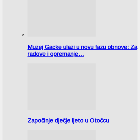
Muzej Gacke ulazi u novu fazu obnove: Za
radove i opremanje…
Započinje dječje ljeto u Otočcu