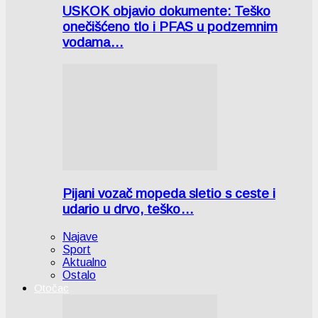
USKOK objavio dokumente: Teško
onečišćeno tlo i PFAS u podzemnim
vodama…
Pijani vozač mopeda sletio s ceste i
udario u drvo, teško…
Najave
Sport
Aktualno
Ostalo
Otočac