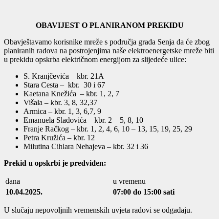
OBAVIJEST O PLANIRANOM PREKIDU
Obavještavamo korisnike mreže s područja grada Senja da će zbog
planiranih radova na postrojenjima naše elektroenergetske mreže biti
u prekidu opskrba električnom energijom za slijedeće ulice:
S. Kranjčevića – kbr. 21A
Stara Cesta – kbr. 30 i 67
Kaetana Knežića – kbr. 1, 2, 7
Višala – kbr. 3, 8, 32,37
Armica – kbr. 1, 3, 6,7, 9
Emanuela Sladovića – kbr. 2 – 5, 8, 10
Franje Račkog – kbr. 1, 2, 4, 6, 10 – 13, 15, 19, 25, 29
Petra Kružića – kbr. 12
Milutina Cihlara Nehajeva – kbr. 32 i 36
Prekid u opskrbi je predviđen:
dana
u vremenu
10.04.2025.
07:00 do 15:00 sati
U slučaju nepovoljnih vremenskih uvjeta radovi se odgađaju.