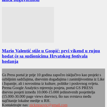
Mario Valentić stiže u Gospić: prvi vikend u rujnu
hodat će sa sudionicima Hrvatskog festivala
hodanja
Gs Press portal je prije 10 godina započeo isključivo kao projekt s
ozbiljnim sadržajima, dnevnim događajima i zanimljivostima iz Like
i županije, ali i novostima iz kulture, politike i poslovnog svijeta.
Prema Google Analytics mjerenju posjeta, portal GS PRESS
dnevno posjeti između 10.000-15.000 jedinstvenih posjetitelja
(15.000-30.000 page views dnevno), što nas svrstava među
najčitanije lokalne medije u RH.
Kontaktirajte nas:
nickmraovic@gmail.com