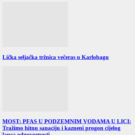
Lička seljačka tržnica večeras u Karlobagu
MOST: PFAS U PODZEMNIM VODAMA U LICI:
Tražimo hitnu sanaciju i kazneni progon cijelog
lanca odgovornosti