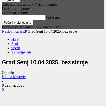
Zaboravili ste zaporku? dobiti pomoć
Lozinka za oporavak
Oporavak lozinke
Vaš e-mail
Lozinka će se vam biti poslana e-poštom.
Naslovnica
HEP
Grad Senj 10.04.2025. bez struje
HEP
Senj
vijesti
Zanimljivosti
Grad Senj 10.04.2025. bez struje
Objavio
Nikola Mraović
-
8 travnja, 2025
0