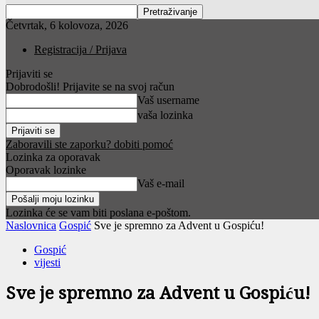
Četvrtak, 6 kolovoza, 2026
Registracija / Prijava
Prijaviti se
Dobrodošli! Prijavite se na svoj račun
Vaš username
vaša lozinka
Zaboravili ste zaporku? dobiti pomoć
Lozinka za oporavak
Oporavak lozinke
Vaš e-mail
Lozinka će se vam biti poslana e-poštom.
Naslovnica
Gospić
Sve je spremno za Advent u Gospiću!
Gospić
vijesti
Sve je spremno za Advent u Gospiću!