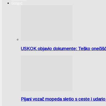
Gospić
USKOK objavio dokumente: Teško onečiš
Pijani vozač mopeda sletio s ceste i udari