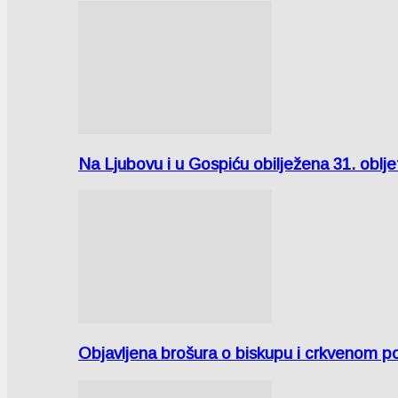
Na Ljubovu i u Gospiću obilježena 31. oblj
Objavljena brošura o biskupu i crkvenom po