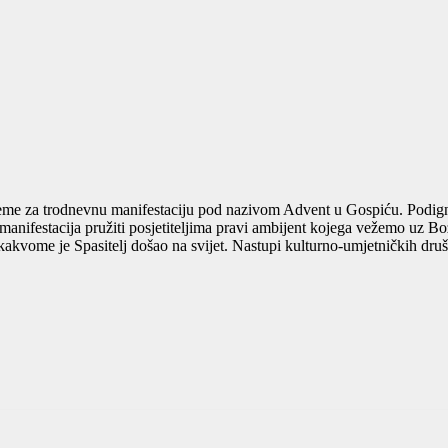
e za trodnevnu manifestaciju pod nazivom Advent u Gospiću. Podignuti 
 manifestacija pružiti posjetiteljima pravi ambijent kojega vežemo uz B
 u kakvome je Spasitelj došao na svijet. Nastupi kulturno-umjetničkih dru