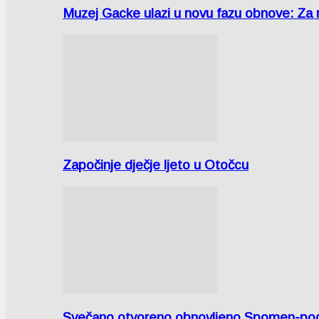
Muzej Gacke ulazi u novu fazu obnove: Za
Započinje dječje ljeto u Otočcu
Svečano otvoreno obnovljeno Spomen-područ