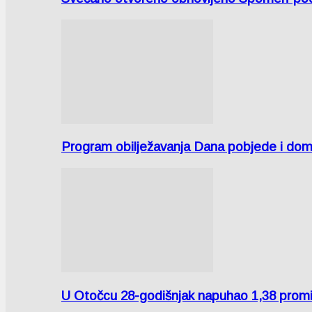
Program obilježavanja Dana pobjede i domov
U Otočcu 28-godišnjak napuhao 1,38 promi