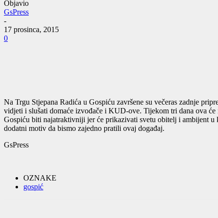
Objavio
GsPress
-
17 prosinca, 2015
0
Na Trgu Stjepana Radića u Gospiću završene su večeras zadnje priprem
vidjeti i slušati domaće izvođače i KUD-ove. Tijekom tri dana ova će
Gospiću biti najatraktivniji jer će prikazivati svetu obitelj i ambijent
dodatni motiv da bismo zajedno pratili ovaj događaj.
GsPress
OZNAKE
gospić