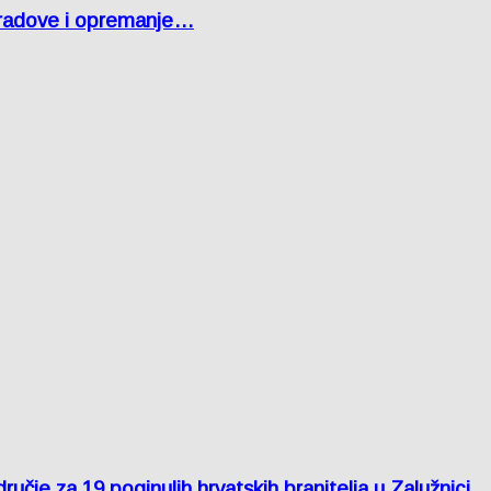
 radove i opremanje…
je za 19 poginulih hrvatskih branitelja u Zalužnici