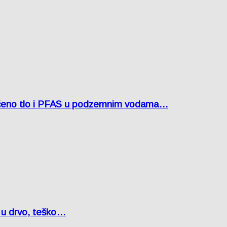
ćeno tlo i PFAS u podzemnim vodama…
o u drvo, teško…