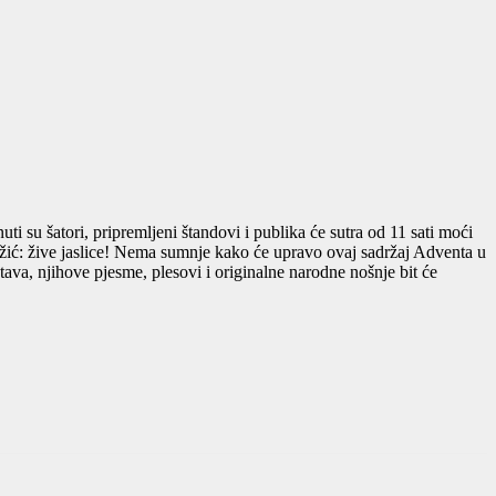
su šatori, pripremljeni štandovi i publika će sutra od 11 sati moći
ožić: žive jaslice! Nema sumnje kako će upravo ovaj sadržaj Adventa u
štava, njihove pjesme, plesovi i originalne narodne nošnje bit će