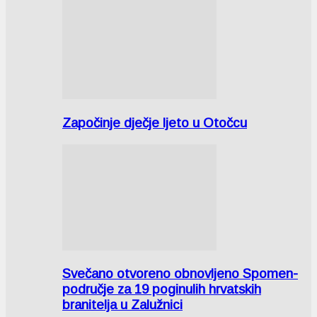
Započinje dječje ljeto u Otočcu
Svečano otvoreno obnovljeno Spomen-
područje za 19 poginulih hrvatskih
branitelja u Zalužnici