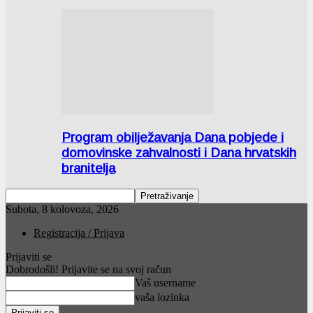
Program obilježavanja Dana pobjede i
domovinske zahvalnosti i Dana hrvatskih
branitelja
Subota, 8 kolovoza, 2026
Registracija / Prijava
Prijaviti se
Dobrodošli! Prijavite se na svoj račun
Vaš username
vaša lozinka