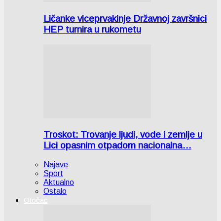
Ličanke viceprvakinje Državnoj završnici
HEP turnira u rukometu
Troskot: Trovanje ljudi, vode i zemlje u
Lici opasnim otpadom nacionalna…
Najave
Sport
Aktualno
Ostalo
Otočac