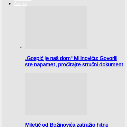
Gospić
„Gospić je naš dom“ Milinoviću: Govorili
ste napamet, pročitajte stručni dokument
Miletić od Božinovića zatražio hitnu