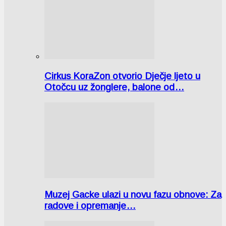
Cirkus KoraZon otvorio Dječje ljeto u
Otočcu uz žonglere, balone od…
Muzej Gacke ulazi u novu fazu obnove: Za
radove i opremanje…