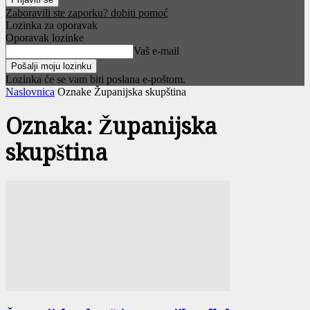
Zaboravili ste zaporku? dobiti pomoć
Lozinka za oporavak
Oporavak lozinke
Vaš e-mail
Lozinka će se vam biti poslana e-poštom.
Naslovnica
Oznake
Županijska skupština
Oznaka: Županijska
skupština