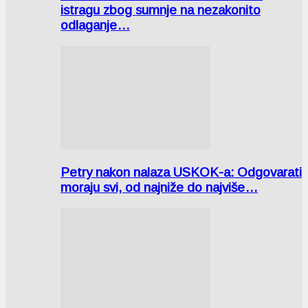
istragu zbog sumnje na nezakonito
odlaganje…
Petry nakon nalaza USKOK-a: Odgovarati
moraju svi, od najniže do najviše…