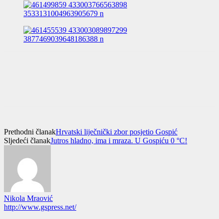
Prethodni članak
Hrvatski liječnički zbor posjetio Gospić
Sljedeći članak
Jutros hladno, ima i mraza. U Gospiću 0 °C!
Nikola Mraović
http://www.gspress.net/