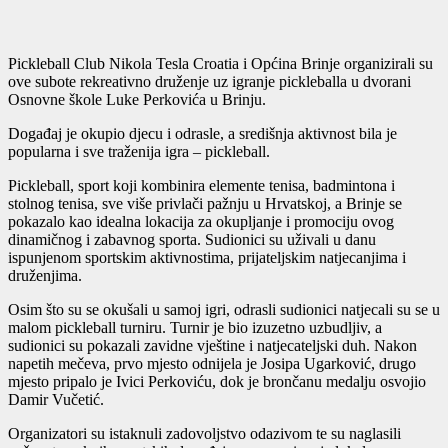
Pickleball Club Nikola Tesla Croatia i Općina Brinje organizirali su
ove subote rekreativno druženje uz igranje pickleballa u dvorani
Osnovne škole Luke Perkovića u Brinju.
Događaj je okupio djecu i odrasle, a središnja aktivnost bila je
popularna i sve traženija igra – pickleball.
Pickleball, sport koji kombinira elemente tenisa, badmintona i
stolnog tenisa, sve više privlači pažnju u Hrvatskoj, a Brinje se
pokazalo kao idealna lokacija za okupljanje i promociju ovog
dinamičnog i zabavnog sporta. Sudionici su uživali u danu
ispunjenom sportskim aktivnostima, prijateljskim natjecanjima i
druženjima.
Osim što su se okušali u samoj igri, odrasli sudionici natjecali su se u
malom pickleball turniru. Turnir je bio izuzetno uzbudljiv, a
sudionici su pokazali zavidne vještine i natjecateljski duh. Nakon
napetih mečeva, prvo mjesto odnijela je Josipa Ugarković, drugo
mjesto pripalo je Ivici Perkoviću, dok je brončanu medalju osvojio
Damir Vučetić.
Organizatori su istaknuli zadovoljstvo odazivom te su naglasili