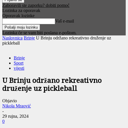
Zaboravili ste zaporku? dobiti pomoć
Lozinka za oporavak
Oporavak lozinke
Vaš e-mail
Lozinka će se vam biti poslana e-poštom.
Naslovnica
Brinje
U Brinju održano rekreativno druženje uz
pickleball
Brinje
Sport
vijesti
U Brinju održano rekreativno
druženje uz pickleball
Objavio
Nikola Mraović
-
29 rujna, 2024
0