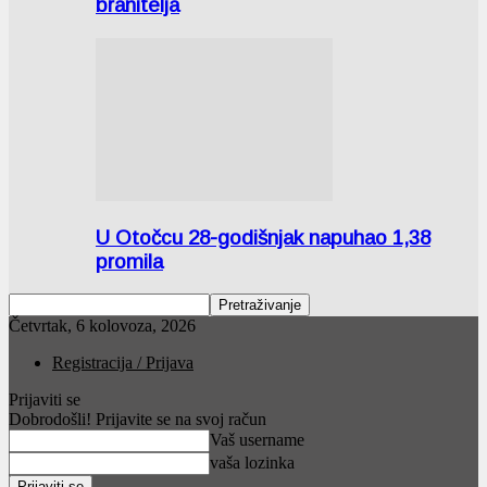
branitelja
U Otočcu 28-godišnjak napuhao 1,38
promila
Četvrtak, 6 kolovoza, 2026
Registracija / Prijava
Prijaviti se
Dobrodošli! Prijavite se na svoj račun
Vaš username
vaša lozinka