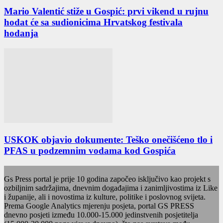
Mario Valentić stiže u Gospić: prvi vikend u rujnu
hodat će sa sudionicima Hrvatskog festivala
hodanja
USKOK objavio dokumente: Teško onečišćeno tlo i
PFAS u podzemnim vodama kod Gospića
Gs Press portal je prije 10 godina započeo isključivo kao projekt s
ozbiljnim sadržajima, dnevnim događajima i zanimljivostima iz Like
i županije, ali i novostima iz kulture, politike i poslovnog svijeta.
Prema Google Analytics mjerenju posjeta, portal GS PRESS
dnevno posjeti između 10.000-15.000 jedinstvenih posjetitelja