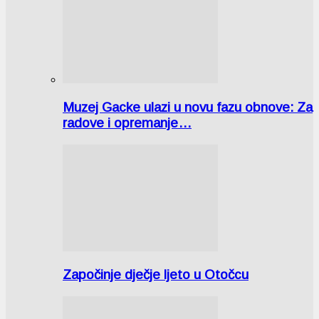
Muzej Gacke ulazi u novu fazu obnove: Za
radove i opremanje…
Započinje dječje ljeto u Otočcu