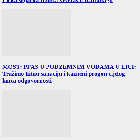
Lička seljačka tržnica večeras u Karlobagu
MOST: PFAS U PODZEMNIM VODAMA U LICI:
Tražimo hitnu sanaciju i kazneni progon cijelog
lanca odgovornosti