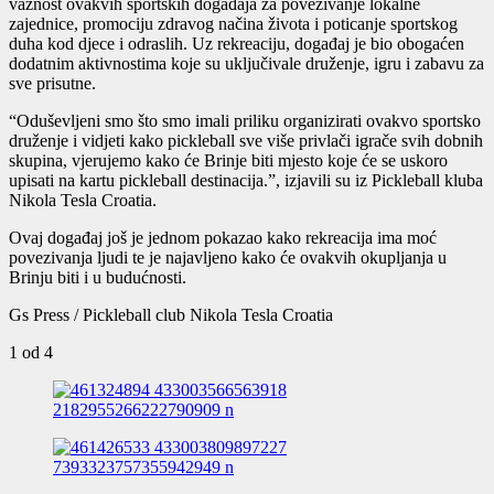
važnost ovakvih sportskih događaja za povezivanje lokalne
zajednice, promociju zdravog načina života i poticanje sportskog
duha kod djece i odraslih. Uz rekreaciju, događaj je bio obogaćen
dodatnim aktivnostima koje su uključivale druženje, igru i zabavu za
sve prisutne.
“Oduševljeni smo što smo imali priliku organizirati ovakvo sportsko
druženje i vidjeti kako pickleball sve više privlači igrače svih dobnih
skupina, vjerujemo kako će Brinje biti mjesto koje će se uskoro
upisati na kartu pickleball destinacija.”, izjavili su iz Pickleball kluba
Nikola Tesla Croatia.
Ovaj događaj još je jednom pokazao kako rekreacija ima moć
povezivanja ljudi te je najavljeno kako će ovakvih okupljanja u
Brinju biti i u budućnosti.
Gs Press / Pickleball club Nikola Tesla Croatia
1
od 4