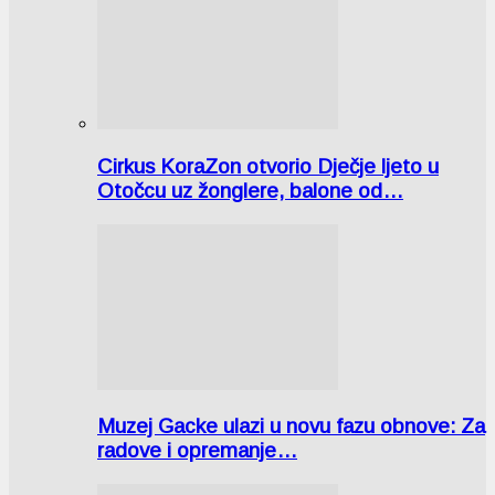
Cirkus KoraZon otvorio Dječje ljeto u
Otočcu uz žonglere, balone od…
Muzej Gacke ulazi u novu fazu obnove: Za
radove i opremanje…