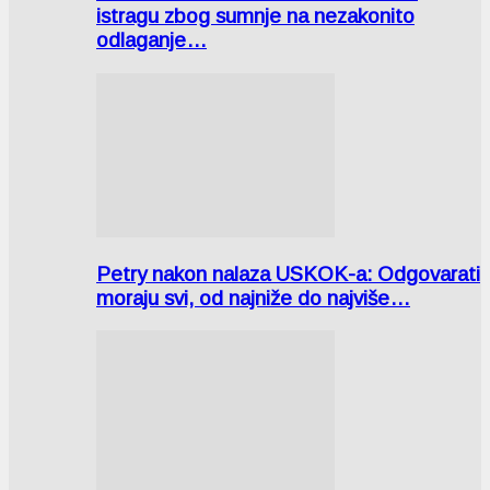
istragu zbog sumnje na nezakonito
odlaganje…
Petry nakon nalaza USKOK-a: Odgovarati
moraju svi, od najniže do najviše…