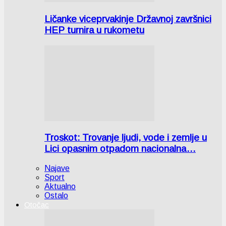
Ličanke viceprvakinje Državnoj završnici
HEP turnira u rukometu
Troskot: Trovanje ljudi, vode i zemlje u
Lici opasnim otpadom nacionalna…
Najave
Sport
Aktualno
Ostalo
Otočac