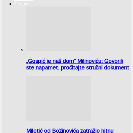
Gospić
„Gospić je naš dom“ Milinoviću: Govorili
ste napamet, pročitajte stručni dokument
Miletić od Božinovića zatražio hitnu