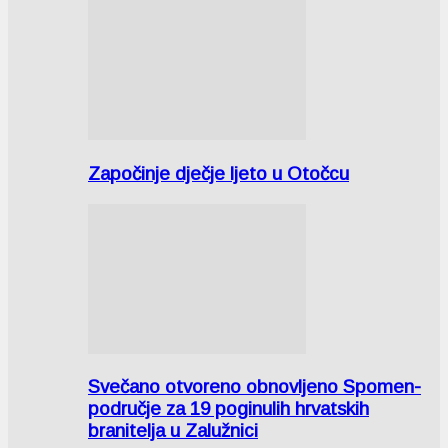
Započinje dječje ljeto u Otočcu
Svečano otvoreno obnovljeno Spomen-
područje za 19 poginulih hrvatskih
branitelja u Zalužnici