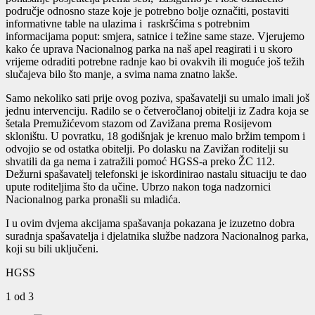
područje odnosno staze koje je potrebno bolje označiti, postaviti
informativne table na ulazima i raskršćima s potrebnim
informacijama poput: smjera, satnice i težine same staze. Vjerujemo
kako će uprava Nacionalnog parka na naš apel reagirati i u skoro
vrijeme odraditi potrebne radnje kao bi ovakvih ili moguće još težih
slučajeva bilo što manje, a svima nama znatno lakše.
Samo nekoliko sati prije ovog poziva, spašavatelji su umalo imali još
jednu intervenciju. Radilo se o četveročlanoj obitelji iz Zadra koja se
šetala Premužićevom stazom od Zavižana prema Rosijevom
skloništu. U povratku, 18 godišnjak je krenuo malo bržim tempom i
odvojio se od ostatka obitelji. Po dolasku na Zavižan roditelji su
shvatili da ga nema i zatražili pomoć HGSS-a preko ŽC 112.
Dežurni spašavatelj telefonski je iskordinirao nastalu situaciju te dao
upute roditeljima što da učine. Ubrzo nakon toga nadzornici
Nacionalnog parka pronašli su mladića.
I u ovim dvjema akcijama spašavanja pokazana je izuzetno dobra
suradnja spašavatelja i djelatnika službe nadzora Nacionalnog parka,
koji su bili uključeni.
HGSS
1
od 3