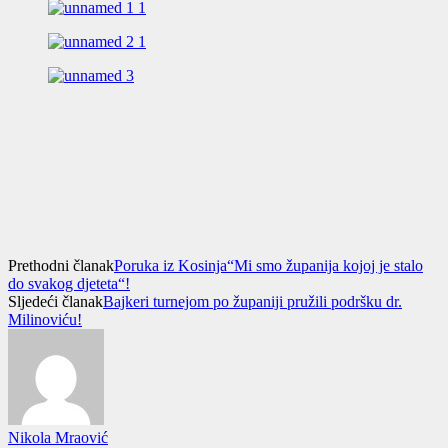
Prethodni članak
Poruka iz Kosinja“Mi smo županija kojoj je stalo
do svakog djeteta“!
Sljedeći članak
Bajkeri turnejom po županiji pružili podršku dr.
Milinoviću!
Nikola Mraović