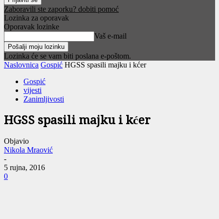
Zaboravili ste zaporku? dobiti pomoć
Lozinka za oporavak
Oporavak lozinke
Vaš e-mail
Lozinka će se vam biti poslana e-poštom.
Naslovnica
Gospić
HGSS spasili majku i kćer
Gospić
vijesti
Zanimljivosti
HGSS spasili majku i kćer
Objavio
Nikola Mraović
-
5 rujna, 2016
0