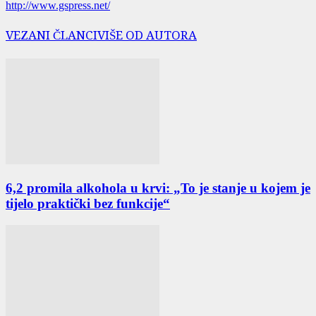
http://www.gspress.net/
VEZANI ČLANCI
VIŠE OD AUTORA
6,2 promila alkohola u krvi: „To je stanje u kojem je
tijelo praktički bez funkcije“