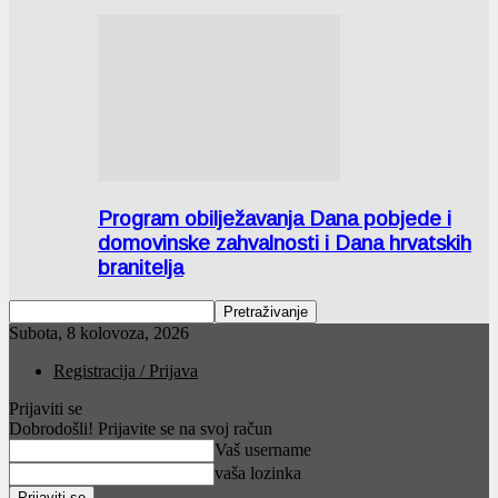
Program obilježavanja Dana pobjede i
domovinske zahvalnosti i Dana hrvatskih
branitelja
Subota, 8 kolovoza, 2026
Registracija / Prijava
Prijaviti se
Dobrodošli! Prijavite se na svoj račun
Vaš username
vaša lozinka