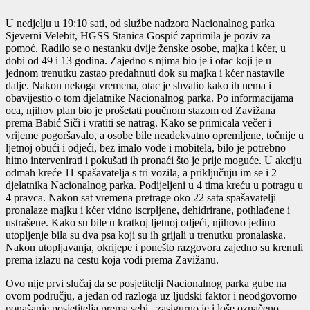
U nedjelju u 19:10 sati, od službe nadzora Nacionalnog parka
Sjeverni Velebit, HGSS Stanica Gospić zaprimila je poziv za
pomoć. Radilo se o nestanku dvije ženske osobe, majka i kćer, u
dobi od 49 i 13 godina. Zajedno s njima bio je i otac koji je u
jednom trenutku zastao predahnuti dok su majka i kćer nastavile
dalje. Nakon nekoga vremena, otac je shvatio kako ih nema i
obavijestio o tom djelatnike Nacionalnog parka. Po informacijama
oca, njihov plan bio je prošetati poučnom stazom od Zavižana
prema Babić Siči i vratiti se natrag. Kako se primicala večer i
vrijeme pogoršavalo, a osobe bile neadekvatno opremljene, točnije u
ljetnoj obući i odjeći, bez imalo vode i mobitela, bilo je potrebno
hitno intervenirati i pokušati ih pronaći što je prije moguće. U akciju
odmah kreće 11 spašavatelja s tri vozila, a priključuju im se i 2
djelatnika Nacionalnog parka. Podijeljeni u 4 tima kreću u potragu u
4 pravca. Nakon sat vremena pretrage oko 22 sata spašavatelji
pronalaze majku i kćer vidno iscrpljene, dehidrirane, pothlađene i
ustrašene. Kako su bile u kratkoj ljetnoj odjeći, njihovo jedino
utopljenje bila su dva psa koji su ih grijali u trenutku pronalaska.
Nakon utopljavanja, okrijepe i ponešto razgovora zajedno su krenuli
prema izlazu na cestu koja vodi prema Zavižanu.
Ovo nije prvi slučaj da se posjetitelji Nacionalnog parka gube na
ovom području, a jedan od razloga uz ljudski faktor i neodgovorno
ponašanje posjetitelja prema sebi, zasigurno je i loše označeno