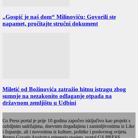
„Gospić je naš dom“ Milinoviću: Govorili ste
napamet, pročitajte stručni dokument
Miletić od Božinovića zatražio hitnu istragu zbog
sumnje na nezakonito odlaganje otpada na
državnom zemljištu u Udbini
Gs Press portal je prije 10 godina započeo isključivo kao projekt s
ozbiljnim sadržajima, dnevnim događajima i zanimljivostima iz Like
i županije, ali i novostima iz kulture, politike i poslovnog svijeta.
Prema Google Analytics mjerenju posjeta, portal GS PRESS