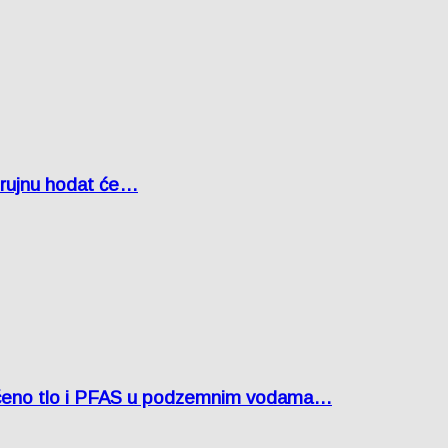
u rujnu hodat će…
ćeno tlo i PFAS u podzemnim vodama…