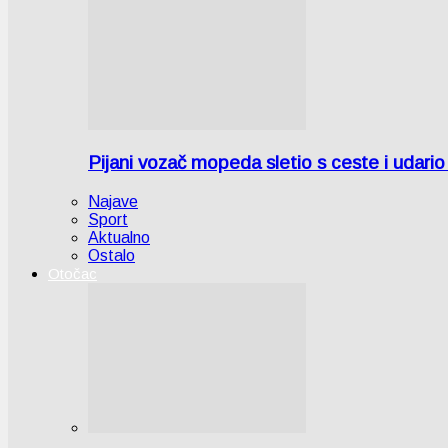
Pijani vozač mopeda sletio s ceste i udari
Najave
Sport
Aktualno
Ostalo
Otočac