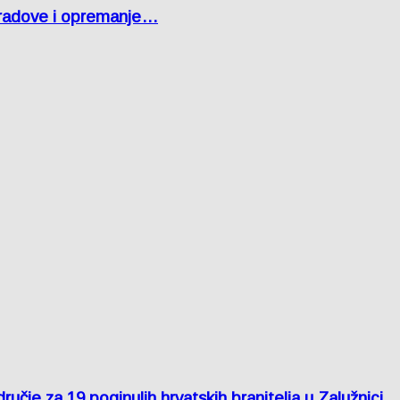
 radove i opremanje…
je za 19 poginulih hrvatskih branitelja u Zalužnici