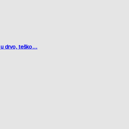
o u drvo, teško…