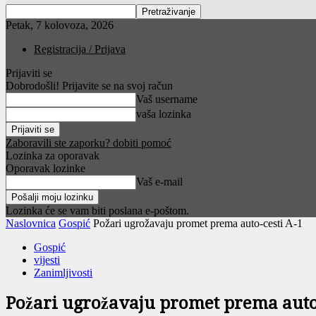
Petak, 7 kolovoza, 2026
Registracija / Prijava
Prijaviti se
Dobrodošli! Prijavite se na svoj račun
Vaš username
vaša lozinka
Zaboravili ste zaporku? dobiti pomoć
Lozinka za oporavak
Oporavak lozinke
Vaš e-mail
Lozinka će se vam biti poslana e-poštom.
Naslovnica
Gospić
Požari ugrožavaju promet prema auto-cesti A-1
Gospić
vijesti
Zanimljivosti
Požari ugrožavaju promet prema auto-