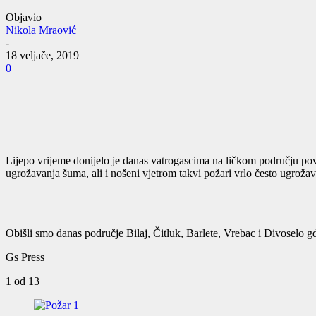
Objavio
Nikola Mraović
-
18 veljače, 2019
0
Lijepo vrijeme donijelo je danas vatrogascima na ličkom području pove
ugrožavanja šuma, ali i nošeni vjetrom takvi požari vrlo često ugroža
Obišli smo danas područje Bilaj, Čitluk, Barlete, Vrebac i Divoselo gdj
Gs Press
1
od 13