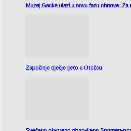
Muzej Gacke ulazi u novu fazu obnove: Za
Započinje dječje ljeto u Otočcu
Svečano otvoreno obnovljeno Spomen-područ